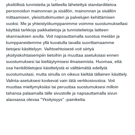
yksilöllisiä tunnisteita ja laitteella lähetettyä standarditietoa
Kissojen Yöt
personoidun mainonnan ja sisällön, mainonnan ja sisällön
tarjoavat tunnelmaa
syyskuun iltoihin
mittaamisen, yleisötutkimusten ja palvelujen kehittämisen
Lue lisää
vuoksi.
Me ja yhteistyökumppanimme voimme suostumuksellasi
käyttää tarkkoja paikkatietoja ja tunnistetietoja laitteen
skannauksen avulla. Voit napsauttamalla suostua meidän ja
kumppaneidemme yllä kuvatulla tavalla suorittamaamme
Uusi stand-up -klubi
kutittelee
tietojesi käsittelyyn. Vaihtoehtoisesti voit siirtyä
nauruhermoja
yksityiskohtaisempiin tietoihin ja muuttaa asetuksiasi ennen
keskiviikkoisin
suostumuksesi tai kieltäytymisesi ilmaisemista.
Huomaa, että
Lue lisää
osa henkilötietojesi käsittelystä ei välttämättä edellytä
suostumustasi, mutta sinulla on oikeus kieltää tällainen käsittely.
Valinta-asetuksesi koskevat vain tätä verkkosivustoa. Voit
Lapualaisooppera
muuttaa mieltymyksiäsi tai peruuttaa suostumuksesi milloin
herää
kummittelemaan
tahansa palaamalla tälle sivustolle ja napsauttamalla sivun
Mustikkamaan
alaosassa olevaa "Yksityisyys" -painiketta.
kesässä
Lue lisää
Vaasankatu täyttyi
ihmisistä ja