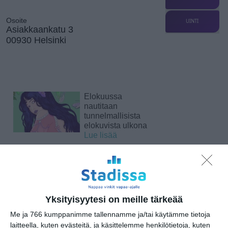
Osoite
UINTI
Asiakkaankatu 3
00930 Helsinki
Elokuussa
nautitaan
tunnelmallisista
elokuvista ulkona
Lue lisää
Bassot jyrisevät
Koffin puistossa
Taiteiden yönä
Yksityisyytesi on meille tärkeää
Lue lisää
Me ja 766 kumppanimme tallennamme ja/tai käytämme tietoja
laitteella, kuten evästeitä, ja käsittelemme henkilötietoja, kuten