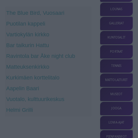
LOUNAS
The Blue Bird, Vuosaari
Puotilan kappeli
GALLERIAT
Vartiokylän kirkko
KUNTOSALIT
Bar taikurin Hattu
PORTAAT
Ravintola bar Åke night club
Matteuksenkirkko
TENNIS
Kurkimäen korttelitalo
MATTOLAITURIT
Aapelin Baari
MUSEOT
Vuotalo, kulttuurikeskus
JOOGA
Helmi Grilli
LOMA-AJAT
PIENPANIMOT