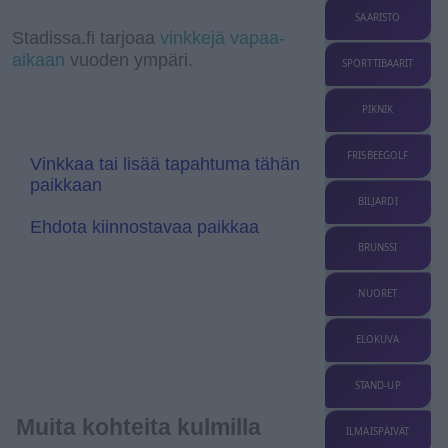
r
k
d
p
k
r
e
g
SAARISTO
a
I
a
r
l
Stadissa.fi tarjoaa
vinkkejä vapaa-
m
n
n
e
aikaan
vuoden ympäri.
s
T
SPORTTIBAARIT
l
r
a
a
t
n
PIKNIK
e
s
l
a
FRISBEEGOLF
Vinkkaa tai lisää tapahtuma tähän
t
paikkaan
e
BILJARDI
Ehdota kiinnostavaa paikkaa
BRUNSSI
NUORET
ELOKUVA
STAND-UP
Muita kohteita kulmilla
ILMAISPÄIVÄT