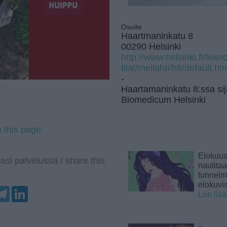
Osoite
Haartmaninkatu 8
00290 Helsinki
http://www.helsinki.fi/tek
tilat/meilahti/h8/default.ht
-
Haartamaninkatu 8:ssa sij
 —
Biomedicum Helsinki
o this page
Elokuu
asi palvelussa / share this
nautita
tunnelma
elokuvi
T
L
Lue lis
e
i
l
n
e
k
g
e