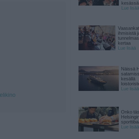
kesässä
Lue lisä
Vaasankatu
ihmisistä j
tunnelmast
kertaa
Lue lisää
Näissä H
satamis
kesällä
loistoriste
Lue lisää
elikino
Onko tä
Helsingi
sporttiba
Lue lisää