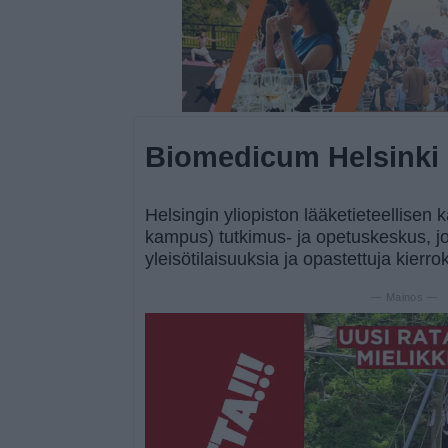
Biomedicum Helsinki
Helsingin yliopiston lääketieteellise
kampus) tutkimus- ja opetuskeskus, jo
yleisötilaisuuksia ja opastettuja kierro
— Mainos —