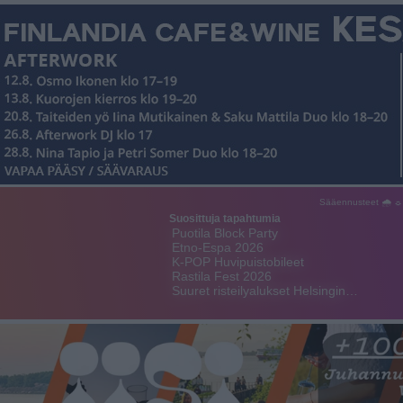
Sääennusteet 🌧 ☼
Suosittuja tapahtumia
Puotila Block Party
Etno-Espa 2026
K-POP Huvipuistobileet
Rastila Fest 2026
Suuret risteilyalukset Helsingin…