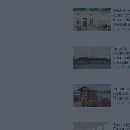
Michelin
avasi vii
kesäkeit
Helsinkii
Lue lisää
Suljettu
Hanasaa
voimalai
yleisölle
Lue lisää
Sunnunta
täyttävä
Regatan 
Lue lisää
Täältä lö
Espoon s