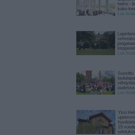
helmi - 
koko ke
Lue lisää
Lapinlan
vehreäss
joogataa
kirppiste
Lue lisää
Suosittu
laulutap
viihdyttä
uudessa
Lue lisää
Yksi Hel
upeimmi
huviloist
15 vuod
odotukse