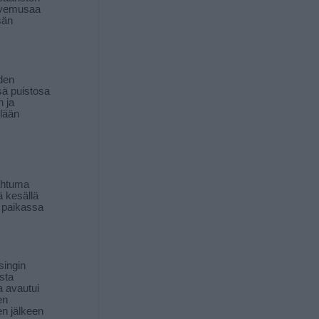
livemusaa
sän
den
ä puistosa
n ja
llään
ahtuma
ä kesällä
 paikassa
singin
sta
a avautui
en
n jälkeen