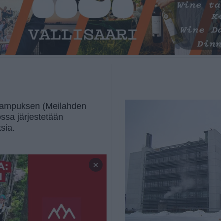
n kampuksen (Meilahden
ssa järjestetään
ksia.
×