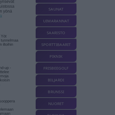
yrisevät
uistossa
SAUNAT
en yönä
ää
UIMARANNAT
SAARISTO
 Yöt
t tunnelmaa
SPORTTIBAARIT
 iltoihin
ä
PIKNIK
FRISBEEGOLF
nd-up -
ittelee
rmoja
BILJARDI
koisin
ä
BRUNSSI
isooppera
NUORET
elemaan
amaan