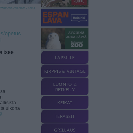
Wikmedia commons / sama
nos/opetus
m
aitsee
LAPSILLE
KIRPPIS & VINTAGE
LUONTO &
RETKEILY
ssa
an
KEIKAT
llisista
sta ulkona
ää
TERASSIT
GRILLAUS