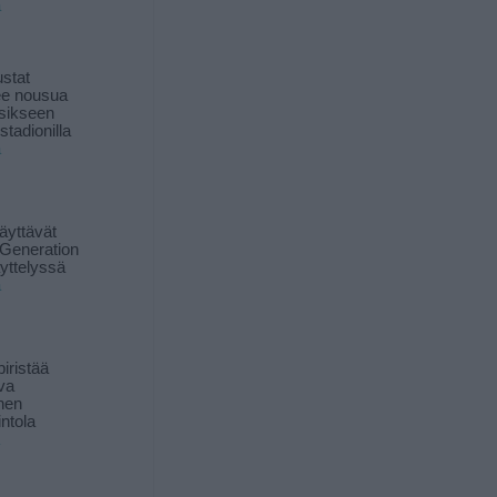
ä
stat
lee nousua
sikseen
 stadionilla
ä
äyttävät
Generation
yttelyssä
ä
iristää
ava
inen
ntola