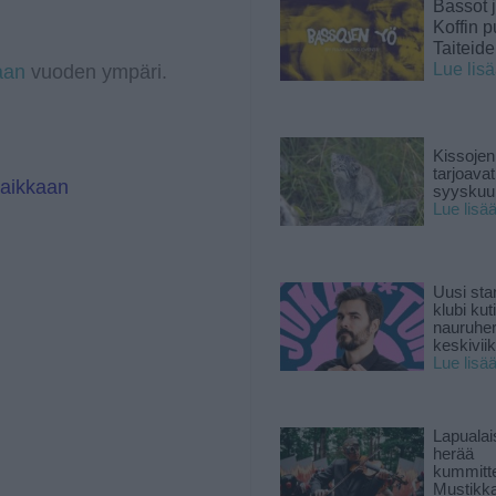
Bassot j
r
d
a
I
Koffin p
m
n
Taiteid
Lue lis
aan
vuoden ympäri.
Kissojen
tarjoava
paikkaan
syyskuun
Lue lisä
Uusi sta
klubi kut
nauruhe
keskiviik
Lue lisä
Lapuala
herää
kummitt
Mustikk