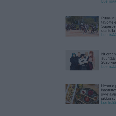
Lue lisä
Puna-Mu
tavoitte
Superpe
uusitulla
Lue lisä
Nuoret n
suuntaa 
2026 -nä
Lue lisä
Hesaria p
ihastutt
syyriala
pikkuravi
Lue lisää