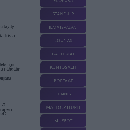
ELOKUVA
ä
STAND-UP
 täyttyi
ILMAISPÄIVÄT
a
a toista
LOUNAS
GALLERIAT
elsingin
KUNTOSALIT
sa nähdään
ilijöitä
PORTAAT
TENNIS
ssä
MATTOLAITURIT
n upein
ari?
MUSEOT