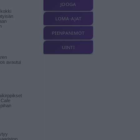
JOOGA
-kokki
htyisän
LOMA-AJAT
aan
n
PIENPANIMOT
UINTI
ren
tos avautui
ikirppikset
t Cafe
pihan
ytyy
aariston