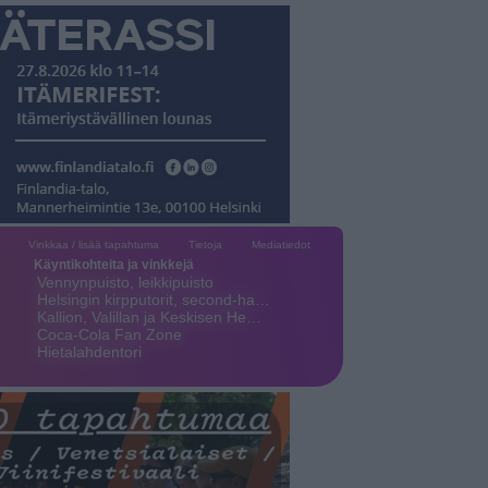
Vinkkaa / lisää tapahtuma
Tietoja
Mediatiedot
Käyntikohteita ja vinkkejä
Vennynpuisto, leikkipuisto
Helsingin kirpputorit, second-ha…
Kallion, Valillan ja Keskisen He…
Coca-Cola Fan Zone
Hietalahdentori