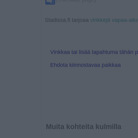
o
A
r
i
e
n
o
o
p
n
T
g
o
k
p
k
r
e
g
a
r
l
Stadissa.fi tarjoaa
vinkkejä vapaa-aik
n
e
s
T
l
r
a
a
t
n
e
s
l
Vinkkaa tai lisää tapahtuma tähän 
a
t
Ehdota kiinnostavaa paikkaa
e
Muita kohteita kulmilla