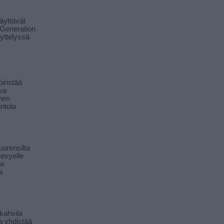
äyttävät
Generation
yttelyssä
ä
iristää
ava
inen
ntola
orensilta
kevyelle
le
a
kahvila
a yhdistää