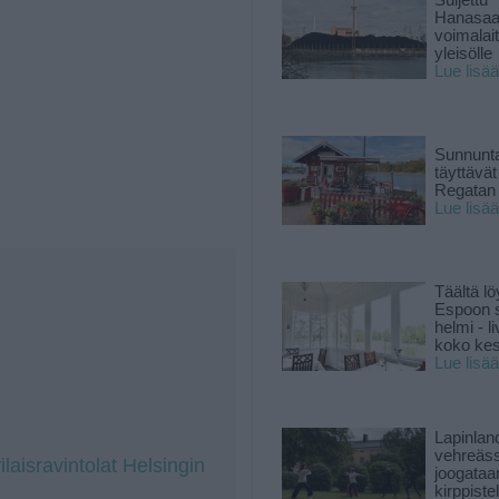
Suljettu
Hanasaa
voimalai
yleisölle
Lue lisää
Sunnunta
täyttävä
Regatan 
Lue lisää
Täältä lö
Espoon s
helmi - 
koko ke
Lue lisää
Lapinlan
vehreäss
laisravintolat Helsingin
joogataa
kirppiste