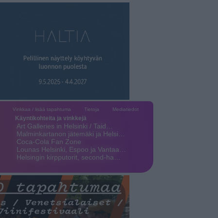
Vinkkaa / lisää tapahtuma
Tietoja
Mediatiedot
Käyntikohteita ja vinkkejä
Art Galleries in Helsinki / Taid…
Malminkartanon jätemäki ja Helsi…
Coca-Cola Fan Zone
Lounas Helsinki, Espoo ja Vantaa…
Helsingin kirpputorit, second-ha…