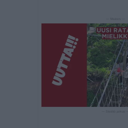
— Mainos —
— Sisältö jatkuu