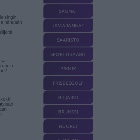
SAUNAT
elsingin
sa nähdään
UIMARANNAT
ilijöitä
SAARISTO
SPORTTIBAARIT
ssä
n upein
PIKNIK
ari?
FRISBEEGOLF
BILJARDI
-kokki
htyisän
aan
BRUNSSI
n
NUORET