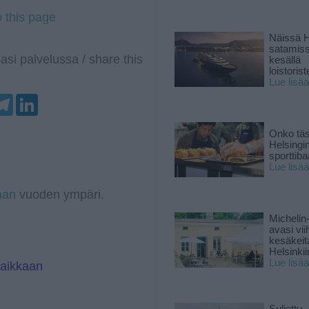
o this page
Näissä H
satamis
asi palvelussa / share this
kesällä
loistoriste
Lue lisää
T
L
e
i
l
n
e
k
Onko tä
g
e
Helsingi
r
d
sporttiba
a
I
Lue lisää
m
n
aan
vuoden ympäri.
Michelin
avasi vii
kesäkeit
Helsinkii
Lue lisää
paikkaan