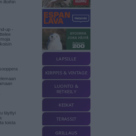
 iltoihin
ä
nd-up -
ittelee
rmoja
koisin
ä
LAPSILLE
isooppera
KIRPPIS & VINTAGE
elemaan
amaan
LUONTO &
RETKEILY
ä
KEIKAT
 täyttyi
a
TERASSIT
a toista
GRILLAUS