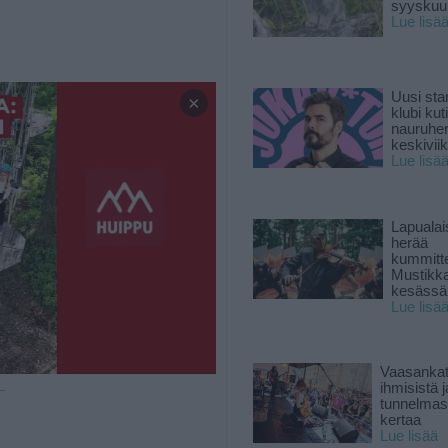
syyskuun
Lue lisä
Uusi sta
×
klubi kut
nauruhe
keskiviik
Lue lisä
Lapuala
herää
kummitt
Mustikk
kesässä
Lue lisä
Vaasankatu
ihmisistä j
 —
tunnelmast
kertaa
Lue lisää