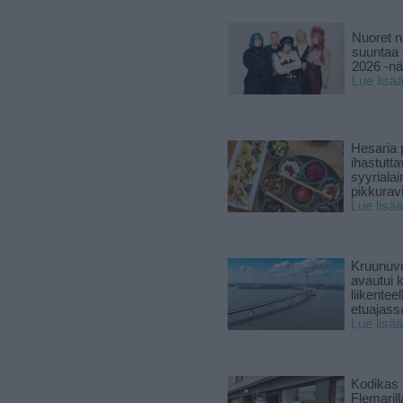
Nuoret n
suuntaa 
2026 -nä
Lue lisä
Hesaria p
ihastutt
syyriala
pikkuravi
Lue lisää
Kruunuvu
avautui 
liikenteel
etuajass
Lue lisää
Kodikas 
Flemarill