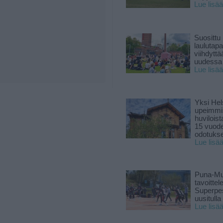
Lue lisää
Suosittu
laulutap
viihdyttä
uudessa
Lue lisää
Yksi Hel
upeimmi
huviloist
15 vuod
odotukse
Lue lisä
Puna-Mu
tavoitte
Superpe
uusitulla
Lue lisä