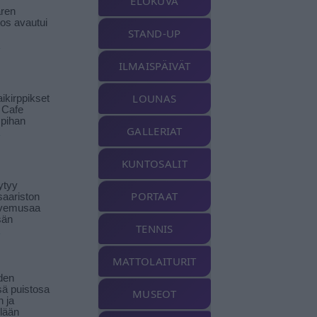
ELOKUVA
ren
tos avautui
STAND-UP
ILMAISPÄIVÄT
LOUNAS
ikirppikset
t Cafe
pihan
GALLERIAT
KUNTOSALIT
ytyy
PORTAAT
aariston
livemusaa
sän
TENNIS
MATTOLAITURIT
den
ä puistosa
MUSEOT
n ja
llään