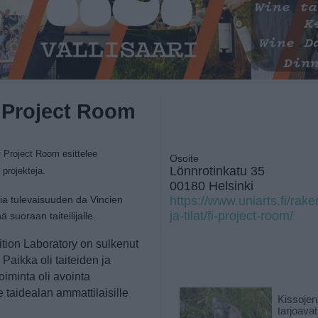
, Project Room
y Project Room esittelee
Osoite
Lönnrotinkatu 35
 projekteja.
00180 Helsinki
ia tulevaisuuden da Vincien
https://www.uniarts.fi/rak
ja-tilat/fi-project-room/
suoraan taiteilijalle.
tion Laboratory on sulkenut
aikka oli taiteiden ja
oiminta oli avointa
ille taidealan ammattilaisille
Kissojen
tarjoava