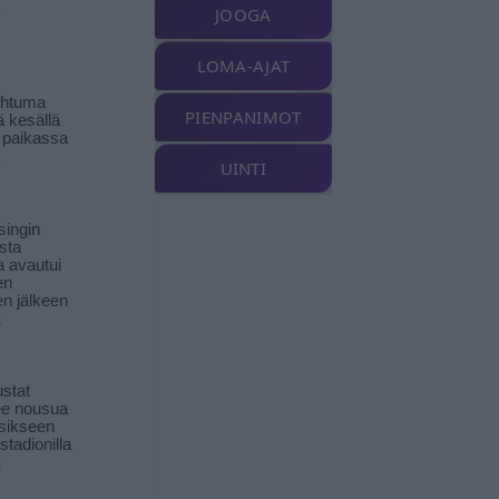
JOOGA
LOMA-AJAT
ahtuma
PIENPANIMOT
ä kesällä
 paikassa
UINTI
singin
sta
a avautui
en
n jälkeen
ä
stat
lee nousua
sikseen
 stadionilla
ä