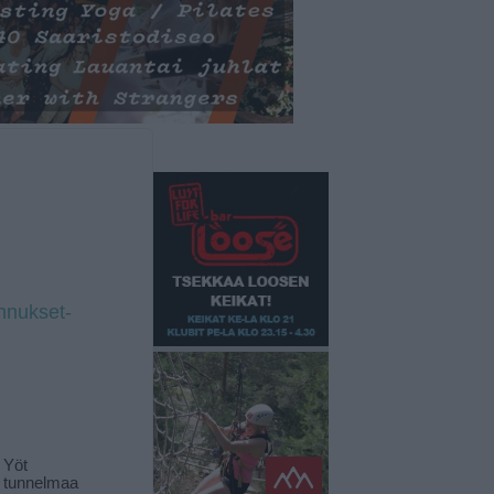
ennukset-
 Yöt
t tunnelmaa