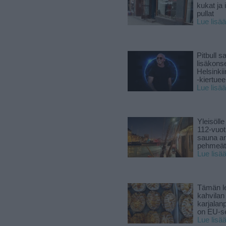
kukat ja 
pullat
Lue lisää
Pitbull sa
lisäkonse
Helsinki
-kiertuee
Lue lisää
Yleisölle
112-vuot
sauna a
pehmeät 
Lue lisä
Tämän l
kahvilan
karjalanp
on EU-ser
Lue lisä