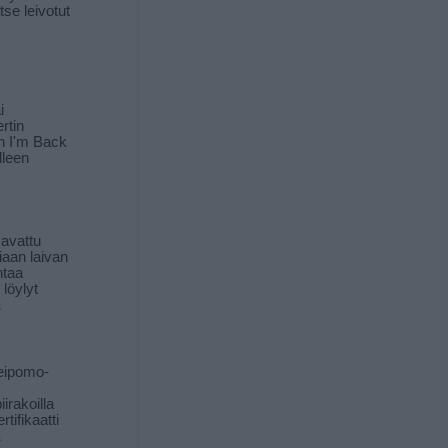
itse leivotut
i
rtin
in I'm Back
lleen
 avattu
iaan laivan
ntaa
löylyt
ä
eipomo-
iirakoilla
tifikaatti
ä