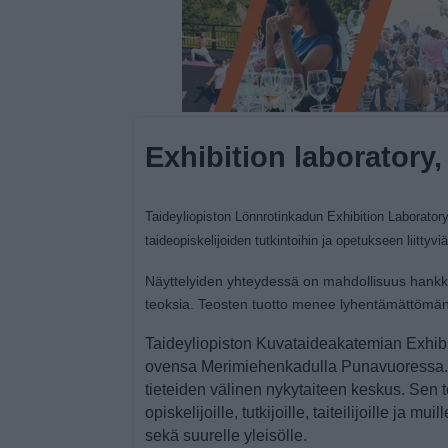
Exhibition laboratory
Taideyliopiston Lönnrotinkadun Exhibition Laborator
taideopiskelijoiden tutkintoihin ja opetukseen liittyviä
Näyttelyiden yhteydessä on mahdollisuus hankk
teoksia. Teosten tuotto menee lyhentämättömänä 
Taideyliopiston Kuvataideakatemian Exhibi
ovensa Merimiehenkadulla Punavuoressa. P
tieteiden välinen nykytaiteen keskus. Sen t
opiskelijoille, tutkijoille, taiteilijoille ja mu
sekä suurelle yleisölle.