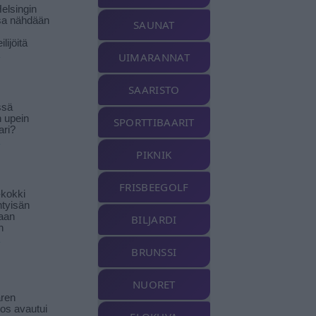
elsingin
sa nähdään
SAUNAT
ilijöitä
UIMARANNAT
SAARISTO
ssä
n upein
SPORTTIBAARIT
ari?
PIKNIK
FRISBEEGOLF
-kokki
htyisän
aan
BILJARDI
n
BRUNSSI
NUORET
ren
tos avautui