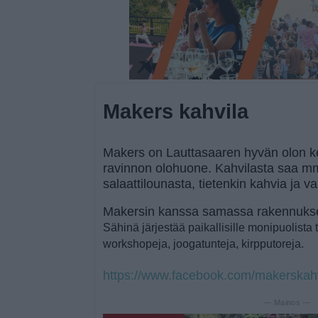
Makers kahvila
Makers on Lauttasaaren hyvän olon ke
ravinnon olohuone. Kahvilasta saa mm.
salaattilounasta, tietenkin kahvia ja v
Makersin kanssa samassa rakennuksess
Sähinä järjestää paikallisille monipuolista 
workshopeja, joogatunteja, kirpputoreja.
https://www.facebook.com/makerskahv
— Mainos —