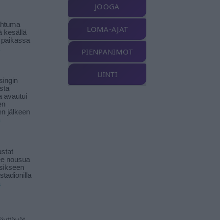
JOOGA
ahtuma
LOMA-AJAT
ä kesällä
 paikassa
PIENPANIMOT
UINTI
singin
sta
a avautui
en
n jälkeen
ä
stat
lee nousua
sikseen
 stadionilla
ä