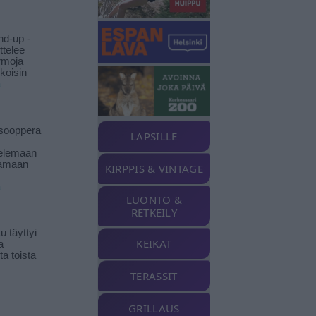
nd-up -
ittelee
rmoja
koisin
ä
isooppera
LAPSILLE
elemaan
amaan
KIRPPIS & VINTAGE
ä
LUONTO &
RETKEILY
 täyttyi
KEIKAT
a
a toista
TERASSIT
GRILLAUS