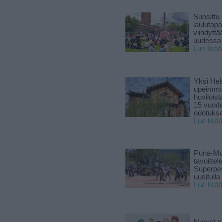
Suosittu
laulutap
viihdyttä
uudessa
Lue lisää
Yksi Hel
upeimmi
huviloist
15 vuod
odotukse
Lue lisä
Puna-Mu
tavoitte
Superpe
uusitulla
Lue lisä