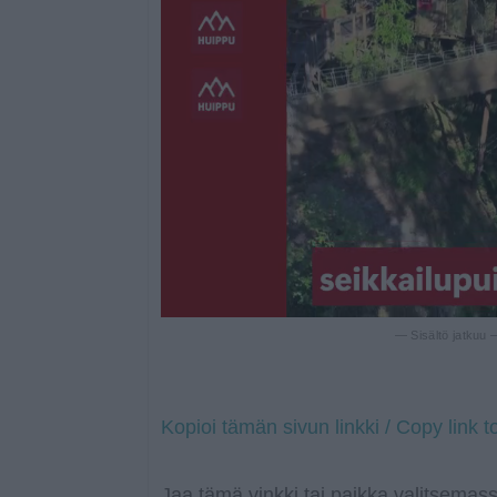
— Sisältö jatkuu
Kopioi tämän sivun linkki / Copy link t
Jaa tämä vinkki tai paikka valitsemass