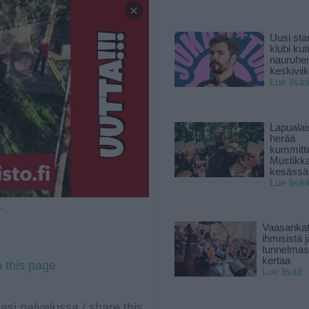
×
Uusi sta
klubi kut
nauruhe
keskiviik
Lue lisä
Lapuala
herää
kummitt
Mustikk
kesässä
Lue lisä
 —
Vaasankatu
ihmisistä j
tunnelmast
kertaa
o this page
Lue lisää
asi palvelussa / share this