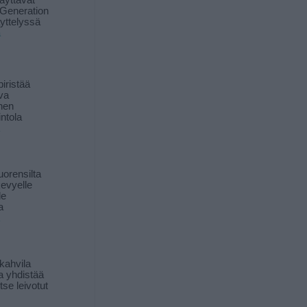
äyttävät
Generation
yttelyssä
ä
iristää
ava
inen
ntola
orensilta
kevyelle
le
a
kahvila
a yhdistää
itse leivotut