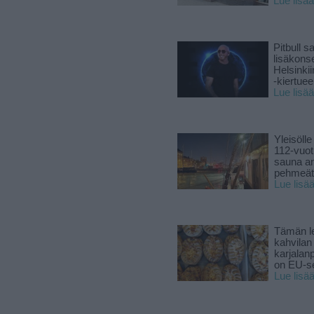
Lue lisää
Pitbull sa
lisäkonse
Helsinki
-kiertuee
Lue lisää
Yleisölle
112-vuot
sauna a
pehmeät 
Lue lisä
Tämän l
kahvilan
karjalanp
on EU-ser
Lue lisä