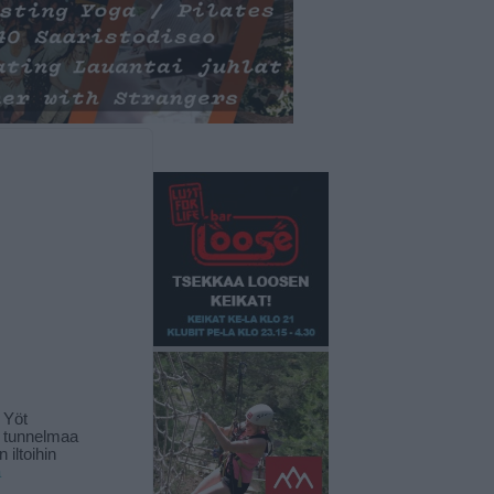
 Yöt
t tunnelmaa
 iltoihin
ä