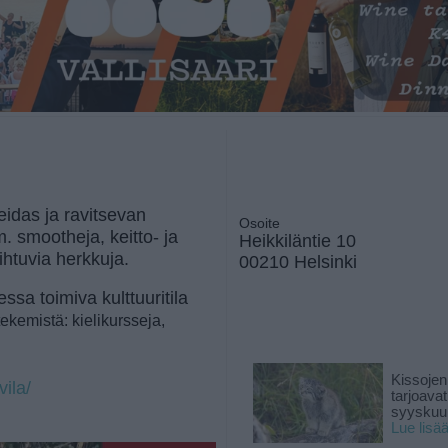
idas ja ravitsevan
Osoite
 smootheja, keitto- ja
Heikkiläntie 10
aihtuvia herkkuja.
00210 Helsinki
a toimiva kulttuuritila
tekemistä: kielikursseja,
Kissojen
ila/
tarjoava
syyskuun
Lue lisä