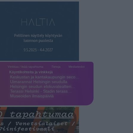
Vinkkaa / lisää tapahtuma
Tietoja
Mediatiedot
Käyntikohteita ja vinkkejä
Keskustan ja kantakaupungin seco…
Uimarannat Helsingin seudulla
Helsingin seudun elokuvateatteri…
Terassi Helsinki - Stadin terass…
Museoiden ilmaispäiviä