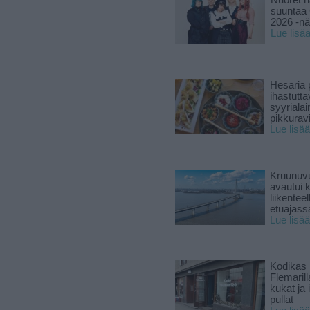
Nuoret n
suuntaa 
2026 -nä
Lue lisä
Hesaria p
ihastutt
syyriala
pikkuravi
Lue lisää
Kruunuvu
avautui 
liikenteel
etuajass
Lue lisää
Kodikas 
Flemarill
kukat ja 
pullat