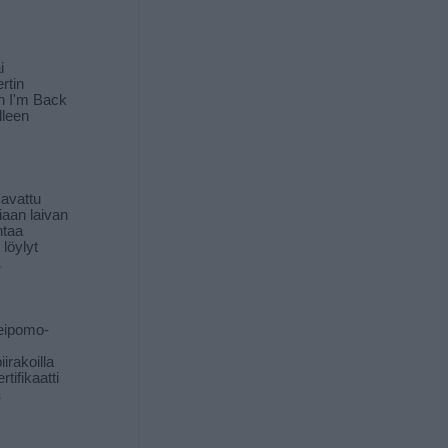
i
rtin
in I'm Back
lleen
 avattu
iaan laivan
ntaa
löylyt
ä
eipomo-
iirakoilla
tifikaatti
ä