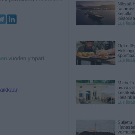
Näissä H
satamis
kesällä
T
L
loistoriste
e
i
Lue lisää
l
n
e
k
g
e
r
d
a
I
Onko tä
m
n
Helsingi
sporttiba
aan
vuoden ympäri.
Lue lisää
Michelin
avasi vii
paikkaan
kesäkeit
Helsinkii
Lue lisää
Suljettu
Hanasaa
voimalai