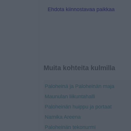
a
t
Ehdota kiinnostavaa paikkaa
e
Muita kohteita kulmilla
Paloheinä ja Paloheinän maja
Maunulan liikuntahalli
Paloheinän huippu ja portaat
Namika Areena
Paloheinän tekonurmi