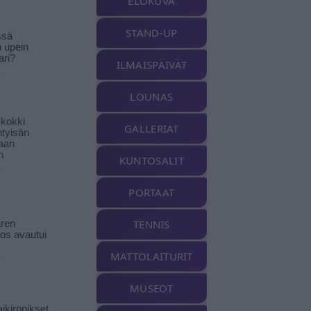
ELOKUVA
STAND-UP
ssä
n upein
ari?
ILMAISPÄIVÄT
LOUNAS
-kokki
GALLERIAT
htyisän
aan
n
KUNTOSALIT
PORTAAT
TENNIS
ren
tos avautui
MATTOLAITURIT
MUSEOT
ikirppikset