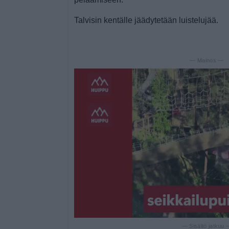
Talvisin kentälle jäädytetään luistelujää.
— Mainos —
— Sisältö jatkuu