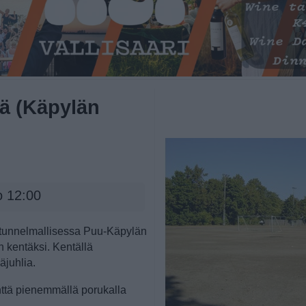
tä (Käpylän
o 12:00
ä tunnelmallisessa Puu-Käpylän
 kentäksi. Kentällä
äjuhlia.
ttä pienemmällä porukalla