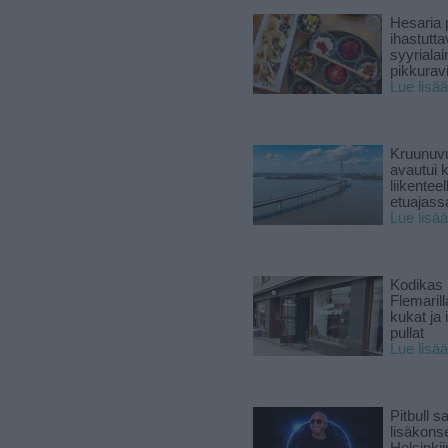
Hesaria p
ihastutt
syyriala
pikkuravi
Lue lisää
Kruunuvu
avautui 
liikenteel
etuajass
Lue lisää
Kodikas 
Flemarill
kukat ja 
pullat
Lue lisää
Pitbull sa
lisäkonse