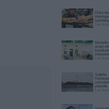
Onko tä
Helsingi
sporttiba
Lue lisää
Michelin
avasi vii
kesäkeit
Helsinkii
Lue lisää
Suljettu
Hanasaa
voimalai
yleisölle
Lue lisää
Sunnunta