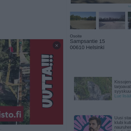
ht
Osoite
Sampsantie 15
×
00610 Helsinki
Kissojen
tarjoava
syyskuun
Lue lisä
Uusi sta
klubi kut
nauruhe
 —