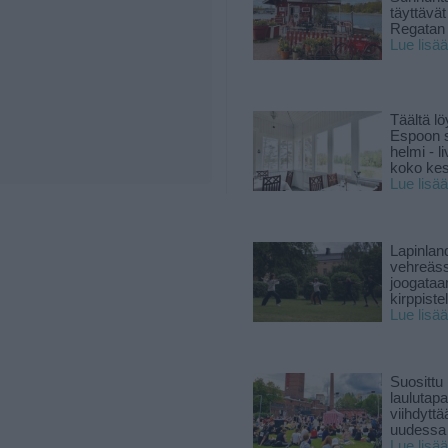
täyttävä
Regatan 
Lue lisää
Täältä lö
Espoon s
helmi - 
koko ke
Lue lisää
Lapinlan
vehreäss
joogataa
kirppiste
Lue lisää
Suosittu
laulutap
viihdyttä
uudessa
Lue lisää