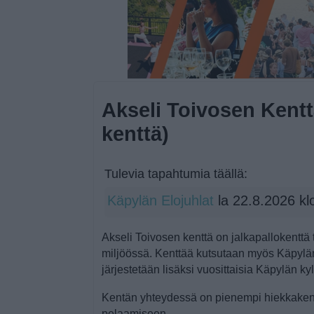
Akseli Toivosen Kent
kenttä)
Tulevia tapahtumia täällä:
Käpylän Elojuhlat
la 22.8.2026 kl
Akseli Toivosen kenttä on jalkapallokentt
miljöössä. Kenttää kutsutaan myös Käpylän
järjestetään lisäksi vuosittaisia Käpylän kyl
Kentän yhteydessä on pienempi hiekkaken
pelaamiseen.