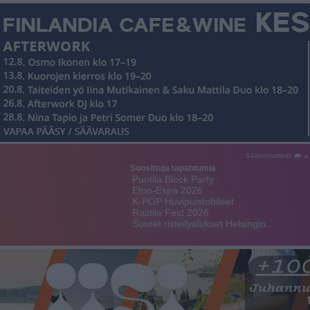
Sääennusteet 🌧 ☼
Suosittuja tapahtumia
Puotila Block Party
Etno-Espa 2026
K-POP Huvipuistobileet
Rastila Fest 2026
Suuret risteilyalukset Helsingin…