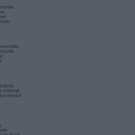
iristää
ava
inen
ntola
orensilta
kevyelle
le
a
kahvila
a yhdistää
itse leivotut
i
rtin