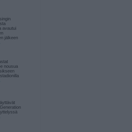
singin
sta
a avautui
en
n jälkeen
ä
stat
lee nousua
sikseen
 stadionilla
ä
äyttävät
Generation
yttelyssä
ä