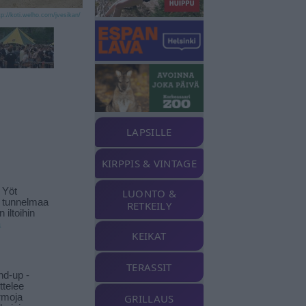
tp://koti.welho.com/jvesikan/
LAPSILLE
KIRPPIS & VINTAGE
 Yöt
LUONTO &
t tunnelmaa
RETKEILY
 iltoihin
ä
KEIKAT
TERASSIT
nd-up -
ittelee
rmoja
GRILLAUS