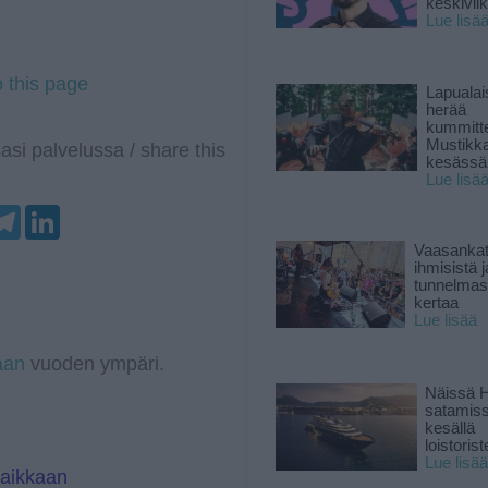
keskiviik
Lue lisä
o this page
Lapuala
herää
kummitt
Mustikk
asi palvelussa / share this
kesässä
Lue lisä
T
L
e
i
l
n
Vaasankatu
e
k
ihmisistä j
g
e
tunnelmast
r
d
kertaa
a
I
Lue lisää
m
n
aan
vuoden ympäri.
Näissä H
satamis
kesällä
loistoriste
Lue lisää
paikkaan