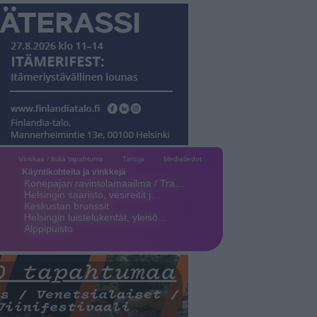
Vinkkaa / lisää tapahtuma
Tietoja
Mediatiedot
Käyntikohteita ja vinkkejä
Konepajan ravintolamaailma / Tra…
Helsingin saaristo, vesireitit j…
Keskustan brunssit
Helsingin luistelukentät, yleisö…
Alppipuisto