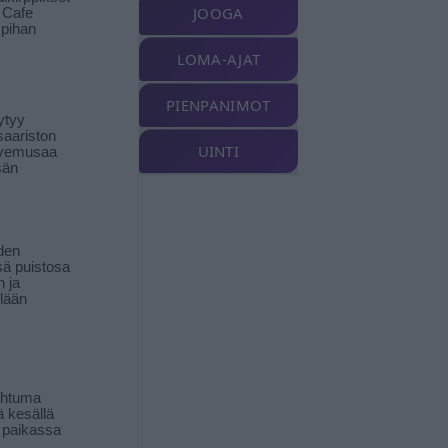
JOOGA
t Cafe
pihan
LOMA-AJAT
PIENPANIMOT
ytyy
aariston
UINTI
livemusaa
sän
den
ä puistosa
n ja
llään
ahtuma
ä kesällä
 paikassa