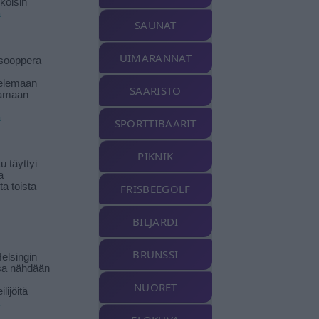
koisin
ä
SAUNAT
UIMARANNAT
isooppera
elemaan
SAARISTO
amaan
ä
SPORTTIBAARIT
PIKNIK
 täyttyi
a
a toista
FRISBEEGOLF
BILJARDI
BRUNSSI
elsingin
sa nähdään
NUORET
ilijöitä