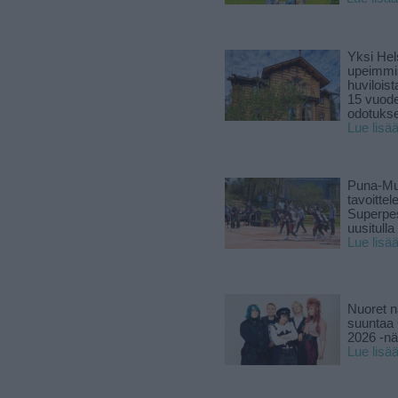
Yksi Hel
upeimmi
huviloist
15 vuod
odotukse
Lue lisä
Puna-Mu
tavoitte
Superpe
uusitulla
Lue lisä
Nuoret n
suuntaa 
2026 -nä
Lue lisä