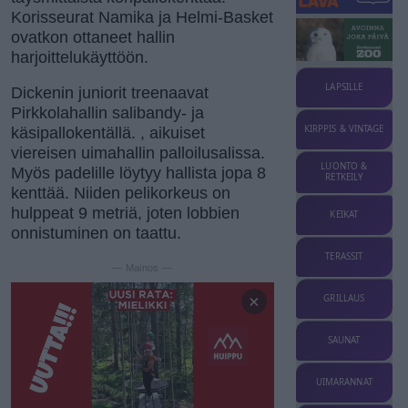
Korisseurat Namika ja Helmi-Basket
ovatkon ottaneet hallin
harjoittelukäyttöön.
LAPSILLE
Dickenin
juniorit treenaavat
Pirkkolahallin salibandy- ja
KIRPPIS & VINTAGE
käsipallokentällä. , aikuiset
viereisen uimahallin palloilusalissa.
LUONTO &
Myös padelille löytyy hallista jopa 8
RETKEILY
kenttää. Niiden pelikorkeus on
hulppeat 9 metriä, joten lobbien
KEIKAT
onnistuminen on taattu.
TERASSIT
— Mainos —
×
GRILLAUS
SAUNAT
UIMARANNAT