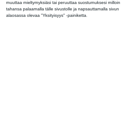
muuttaa mieltymyksiäsi tai peruuttaa suostumuksesi milloin
Koffin puistossa
tahansa palaamalla tälle sivustolle ja napsauttamalla sivun
Taiteiden yönä
alaosassa olevaa "Yksityisyys" -painiketta.
Lue lisää
Kissojen Yöt
tarjoavat tunnelmaa
syyskuun iltoihin
Lue lisää
Uusi stand-up -klubi
kutittelee
nauruhermoja
keskiviikkoisin
Lue lisää
Lapualaisooppera
herää
kummittelemaan
Mustikkamaan