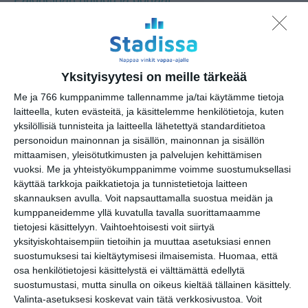
Yksityisyytesi on meille tärkeää
Osoite
Me ja 766 kumppanimme tallennamme ja/tai käytämme tietoja
Pirkkolan Metsätie 8
laitteella, kuten evästeitä, ja käsittelemme henkilötietoja, kuten
00630 Helsinki
yksilöllisiä tunnisteita ja laitteella lähetettyä standarditietoa
https://www.pirkkolahalli.fi/
personoidun mainonnan ja sisällön, mainonnan ja sisällön
mittaamisen, yleisötutkimusten ja palvelujen kehittämisen
vuoksi.
Me ja yhteistyökumppanimme voimme suostumuksellasi
käyttää tarkkoja paikkatietoja ja tunnistetietoja laitteen
skannauksen avulla. Voit napsauttamalla suostua meidän ja
Elokuussa
kumppaneidemme yllä kuvatulla tavalla suorittamaamme
nautitaan
tietojesi käsittelyyn. Vaihtoehtoisesti voit siirtyä
tunnelmallisista
yksityiskohtaisempiin tietoihin ja muuttaa asetuksiasi ennen
elokuvista ulkona
suostumuksesi tai kieltäytymisesi ilmaisemista.
Huomaa, että
Lue lisää
osa henkilötietojesi käsittelystä ei välttämättä edellytä
suostumustasi, mutta sinulla on oikeus kieltää tällainen käsittely.
Valinta-asetuksesi koskevat vain tätä verkkosivustoa. Voit
Bassot jyrisevät