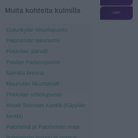
Muita kohteita kulmilla
UINTI
Oulunkylän liikuntapuisto
Paloheinän tekonurmi
Pirkkolan jäähalli
Pasilan Parkourpuisto
Namika Areena
Maunulan liikuntahalli
Pirkkolan urheilupuisto
Akseli Toivosen Kenttä (Käpylän
kenttä)
Paloheinä ja Paloheinän maja
Paloheinän huippu ja portaat