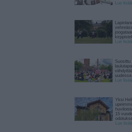
Lue lisää
Lapinlan
vehreäss
joogataa
kirppiste
Lue lisää
Suosittu
laulutap
viihdyttä
uudessa
Lue lisää
Yksi Hel
upeimmi
huviloist
15 vuod
odotukse
Lue lisä