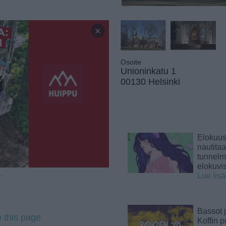
×
Osoite
Unioninkatu 1
00130 Helsinki
Elokuu
nautita
tunnelma
elokuvi
Lue lis
 —
Bassot j
o this page
Koffin p