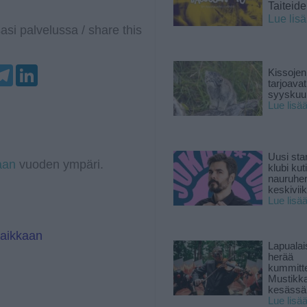
Taiteid
Lue lis
asi palvelussa / share this
T
L
Kissojen
e
i
tarjoava
l
n
syyskuun
e
k
Lue lisä
g
e
r
d
a
I
m
n
Uusi sta
aan
vuoden ympäri.
klubi kut
nauruhe
keskiviik
Lue lisä
paikkaan
Lapuala
herää
kummitt
Mustikk
kesässä
Lue lisä