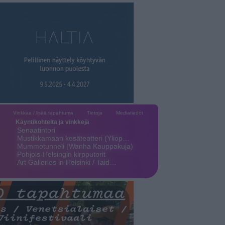
Vinkkaa / lisää tapahtuma
Tietoja
Mediatiedot
Käyntikohteita ja vinkkejä
Senaatintori
Mustikkamaan kesäteatteri (Yliop…
Mummotunneli (Wanha Kauppakuja)
Pohjois-Helsingin kirpputorit
Art Galleries in Helsinki / Taid…