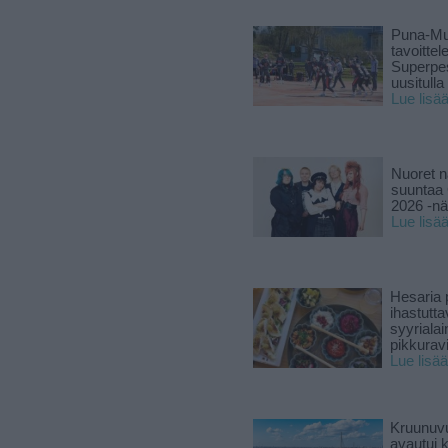
Puna-Mu
tavoitte
Superpe
uusitulla
Lue lisä
Nuoret n
suuntaa 
2026 -nä
Lue lisä
Hesaria p
ihastutt
syyriala
pikkuravi
Lue lisää
Kruunuvu
avautui 