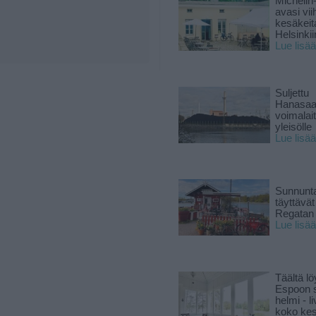
Michelin
avasi vii
kesäkeit
Helsinkii
Lue lisää
Suljettu
Hanasaa
voimalai
yleisölle
Lue lisää
Sunnunta
täyttävä
Regatan 
Lue lisää
Täältä lö
Espoon s
helmi - 
koko ke