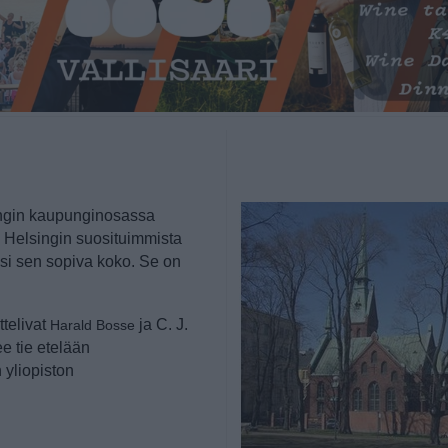
ungin kaupunginosassa
i Helsingin suosituimmista
äksi sen sopiva koko. Se on
telivat
ja C. J.
Harald Bosse
e tie etelään
n yliopiston