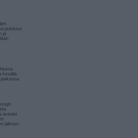
den
ä puistosa
n ja
llään
ahtuma
ä kesällä
 paikassa
singin
sta
a avautui
en
n jälkeen
ä