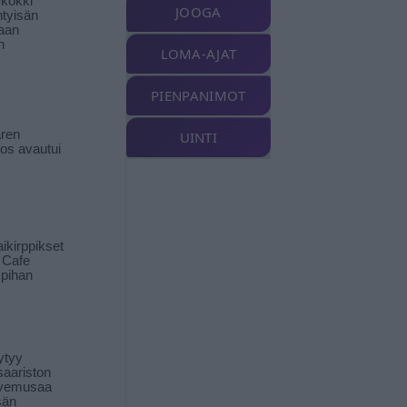
-kokki
JOOGA
htyisän
aan
n
LOMA-AJAT
PIENPANIMOT
ren
UINTI
tos avautui
ikirppikset
t Cafe
pihan
ytyy
aariston
livemusaa
sän