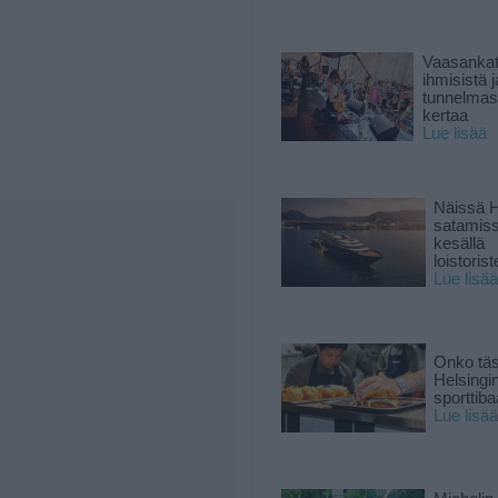
Vaasankatu
ihmisistä j
tunnelmast
kertaa
Lue lisää
Näissä H
satamis
kesällä
loistoriste
Lue lisää
Onko tä
Helsingi
sporttiba
Lue lisää