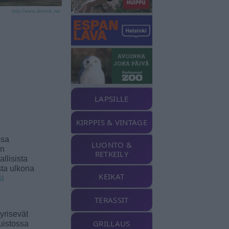
http://www.domnik.net
LAPSILLE
KIRPPIS & VINTAGE
ssa
LUONTO &
an
RETKEILY
llisista
sta ulkona
KEIKAT
ää
TERASSIT
yrisevät
GRILLAUS
uistossa