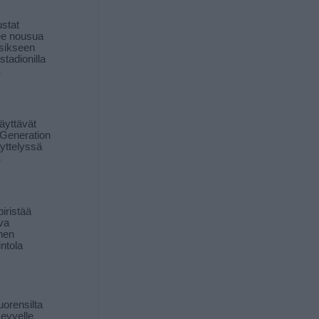
stat
lee nousua
sikseen
 stadionilla
ä
äyttävät
Generation
yttelyssä
ä
iristää
ava
inen
ntola
orensilta
kevyelle