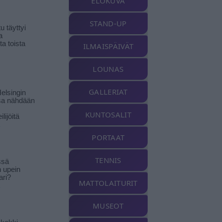
ELOKUVA
STAND-UP
 täyttyi
a
a toista
ILMAISPÄIVÄT
LOUNAS
GALLERIAT
elsingin
sa nähdään
KUNTOSALIT
ilijöitä
PORTAAT
TENNIS
ssä
n upein
ari?
MATTOLAITURIT
MUSEOT