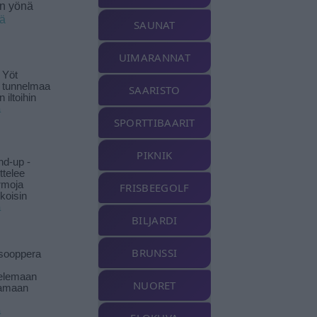
en yönä
ää
SAUNAT
UIMARANNAT
 Yöt
t tunnelmaa
SAARISTO
 iltoihin
ä
SPORTTIBAARIT
PIKNIK
nd-up -
ittelee
rmoja
FRISBEEGOLF
koisin
ä
BILJARDI
BRUNSSI
isooppera
elemaan
NUORET
amaan
ä