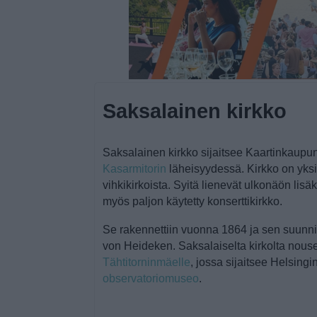
Saksalainen kirkko
Saksalainen kirkko sijaitsee Kaartinkaup
Kasarmitorin
läheisyydessä. Kirkko on yks
vihkikirkoista. Syitä lienevät ulkonäön lis
myös paljon käytetty konserttikirkko.
Se rakennettiin vuonna 1864 ja sen suunnit
von Heideken. Saksalaiselta kirkolta nouse
Tähtitorninmäelle
, jossa sijaitsee Helsingi
observatoriomuseo
.