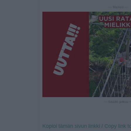
— Mainos —
— Sisältö jatkuu
Kopioi tämän sivun linkki / Copy link t