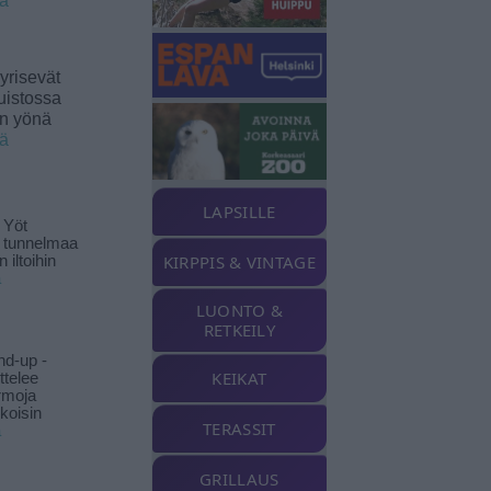
ää
yrisevät
uistossa
en yönä
ää
LAPSILLE
 Yöt
t tunnelmaa
KIRPPIS & VINTAGE
 iltoihin
ä
LUONTO &
RETKEILY
nd-up -
KEIKAT
ittelee
rmoja
koisin
TERASSIT
ä
GRILLAUS