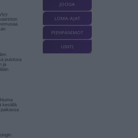
JOOGA
ytyy
LOMA-AJAT
aariston
livemusaa
sän
PIENPANIMOT
UINTI
den
ä puistosa
n ja
llään
ahtuma
ä kesällä
 paikassa
singin