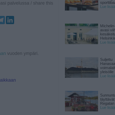
asi palvelussa / share this
sporttiba
Lue lisää
T
L
e
i
l
n
Michelin
e
k
avasi vii
g
e
kesäkeit
r
d
Helsinkii
a
I
Lue lisää
m
n
aan
vuoden ympäri.
Suljettu
Hanasaa
voimalai
yleisölle
Lue lisää
paikkaan
Sunnunta
täyttävä
Regatan 
Lue lisää