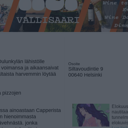
ulunkylän lähistölle
Osoite
 voimansa ja aikaansaivat
Siltavoudintie 9
altaista harvemmin löytää
00640 Helsinki
 pizzojen
Elokuu
essa ainoastaan Capperista
nautita
ään hienoimmasta
tunnelma
vävehnästä. jonka
elokuvi