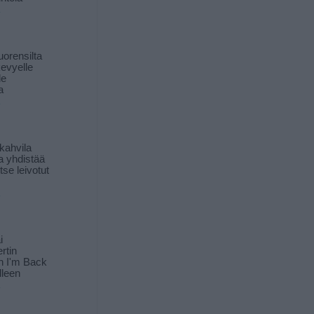
orensilta
kevyelle
le
a
kahvila
a yhdistää
itse leivotut
i
rtin
in I'm Back
lleen