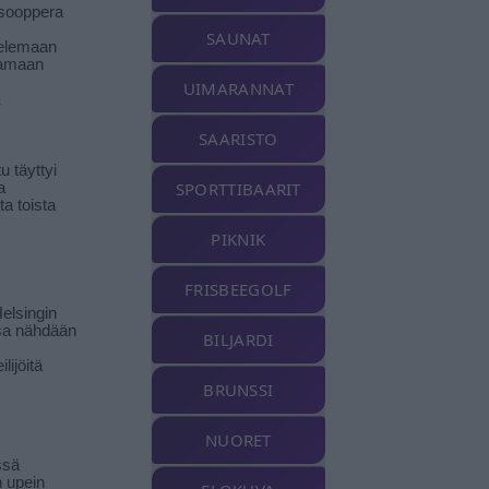
isooppera
SAUNAT
elemaan
amaan
UIMARANNAT
ä
SAARISTO
 täyttyi
SPORTTIBAARIT
a
a toista
PIKNIK
FRISBEEGOLF
elsingin
sa nähdään
BILJARDI
ilijöitä
BRUNSSI
NUORET
ssä
n upein