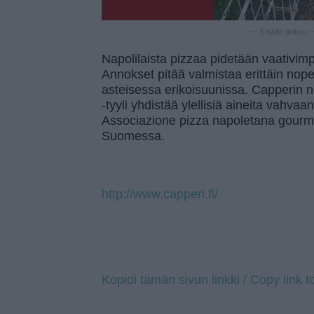
— Sisältö jatkuu
Napolilaista pizzaa pidetään vaativim
Annokset pitää valmistaa erittäin nope
asteisessa erikoisuunissa. Capperin
-tyyli yhdistää ylellisiä aineita vahva
Associazione pizza napoletana gourm
Suomessa.
http://www.capperi.fi/
Kopioi tämän sivun linkki / Copy link t