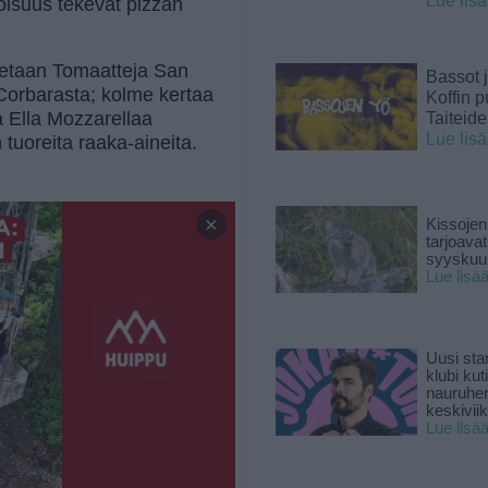
Lue lis
toisuus tekevät pizzan
aitetaan Tomaatteja San
Bassot j
Corbarasta; kolme kertaa
Koffin p
a Ella Mozzarellaa
Taiteid
Lue lis
 tuoreita raaka-aineita.
×
Kissojen
tarjoava
syyskuun
Lue lisä
Uusi sta
klubi kut
nauruhe
keskiviik
Lue lisä