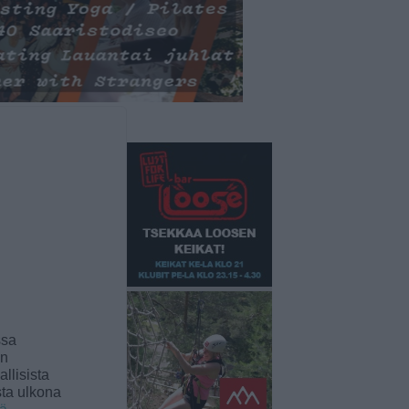
ssa
an
llisista
sta ulkona