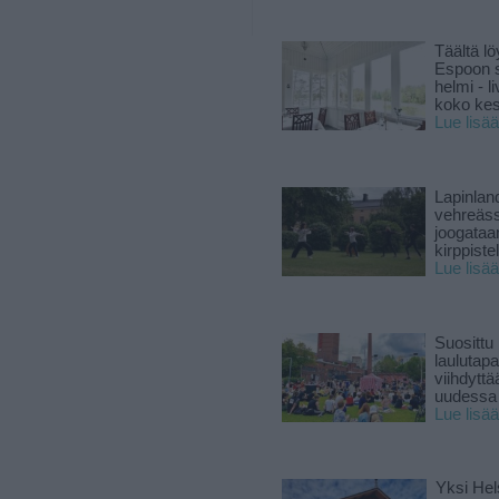
Täältä lö
Espoon s
helmi - 
koko ke
Lue lisää
Lapinlan
vehreäss
joogataa
kirppiste
Lue lisää
Suosittu
laulutap
viihdyttä
uudessa
Lue lisää
Yksi Hel