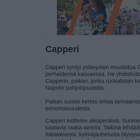
Capperi
Capperi syntyi ystävysten muutettua O
perheidensä kasvaessa. He yhdistivät
Capperin, paikan, jonka ruokalistan k
Napolin pohjoispuolelta.
Paikan suosio kertoo omaa tarinaansa
erinomaisuudesta.
Capperi esittelee alkuperäisiä, Suom
saatavia raaka-aineita. Taikina tehd
italialaisesta, kylmäjauhetusta täysjy