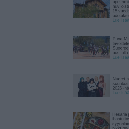
upeimmi
huviloist
15 vuod
odotukse
Lue lisä
Puna-Mu
tavoitte
Superpe
uusitulla
Lue lisä
Nuoret n
suuntaa 
2026 -nä
Lue lisä
Hesaria p
ihastutt
syyriala
pikkuravi