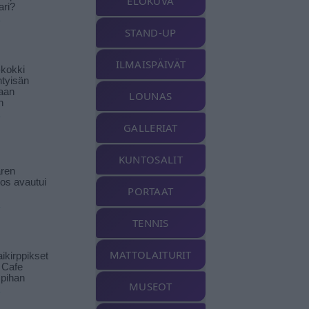
ELOKUVA
ari?
STAND-UP
ILMAISPÄIVÄT
-kokki
htyisän
aan
LOUNAS
n
GALLERIAT
KUNTOSALIT
ren
tos avautui
PORTAAT
TENNIS
MATTOLAITURIT
ikirppikset
t Cafe
pihan
MUSEOT