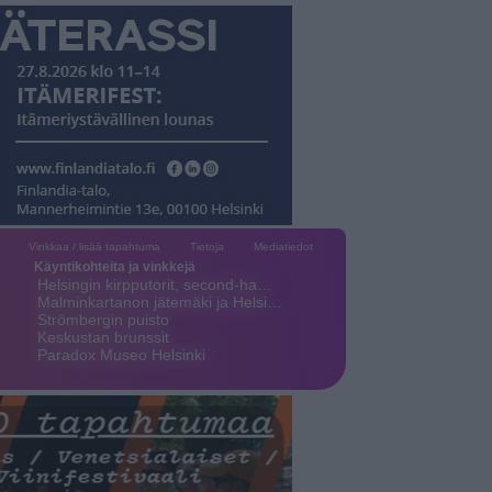
Vinkkaa / lisää tapahtuma
Tietoja
Mediatiedot
Käyntikohteita ja vinkkejä
Helsingin kirpputorit, second-ha…
Malminkartanon jätemäki ja Helsi…
Strömbergin puisto
Keskustan brunssit
Paradox Museo Helsinki