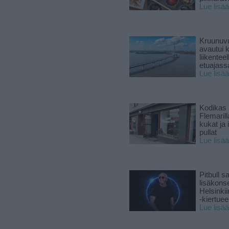
Lue lisää
Kruunuvu
avautui 
liikenteel
etuajass
Lue lisää
Kodikas 
Flemarill
kukat ja 
pullat
Lue lisää
Pitbull sa
lisäkonse
Helsinki
-kiertuee
Lue lisää