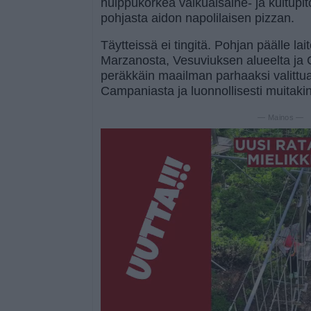
huippukorkea valkuaisaine- ja kuitupi
pohjasta aidon napolilaisen pizzan.
Täytteissä ei tingitä. Pohjan päälle l
Marzanosta, Vesuviuksen alueelta ja 
peräkkäin maailman parhaaksi valittu
Campaniasta ja luonnollisesti muitakin
— Mainos —