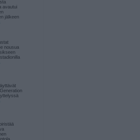
sta
a avautui
en
n jälkeen
ä
stat
lee nousua
sikseen
 stadionilla
ä
äyttävät
Generation
yttelyssä
ä
iristää
ava
inen
ntola