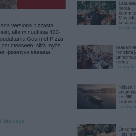
Lapuala
herää
kummitt
 —
Mustikk
kesässä
pana versiona pizzasta.
Lue lisä
asti, alle minuutissa 460-
 noudattama Gourmet Pizza
an perinteeseen, siitä myös
Vaasankatu
et -jäsenyys ainoana
ihmisistä j
tunnelmast
kertaa
Lue lisää
Näissä H
satamis
kesällä
loistoriste
Lue lisää
o this page
Onko tä
Helsingi