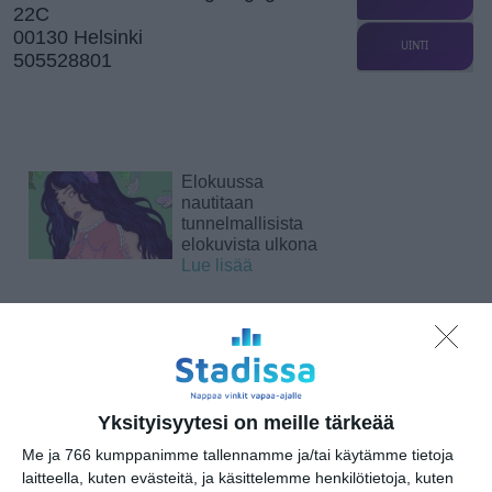
22C
00130 Helsinki
UINTI
505528801
Elokuussa
nautitaan
tunnelmallisista
elokuvista ulkona
Lue lisää
Bassot jyrisevät
Koffin puistossa
Taiteiden yönä
Lue lisää
Yksityisyytesi on meille tärkeää
Me ja 766 kumppanimme tallennamme ja/tai käytämme tietoja
laitteella, kuten evästeitä, ja käsittelemme henkilötietoja, kuten
Kissojen Yöt