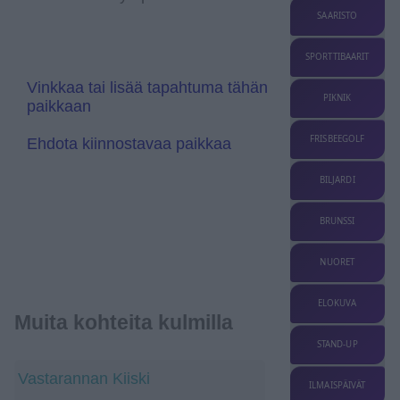
l
r
SAARISTO
a
a
t
n
e
s
SPORTTIBAARIT
l
a
Vinkkaa tai lisää tapahtuma tähän
t
PIKNIK
paikkaan
e
FRISBEEGOLF
Ehdota kiinnostavaa paikkaa
BILJARDI
BRUNSSI
NUORET
ELOKUVA
Muita kohteita kulmilla
STAND-UP
Vastarannan Kiiski
ILMAISPÄIVÄT