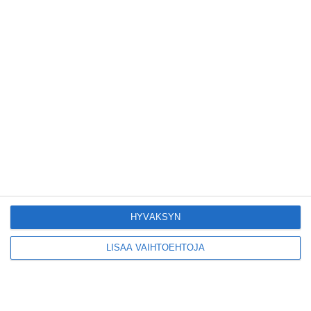
Lue lisää
Konepajan näyttämö
toi kiinnostavia
toimijoita Vallilaan
Lue lisää
Suosittu esitys tekee
joukkue- voimistelun
kääntöpuolia
näkyväksi
Lue lisää
HYVÄKSYN
Yrjönkadun uimahalli
LISÄÄ VAIHTOEHTOJA
avautui pitkän
odotuksen jälkeen
Lue lisää