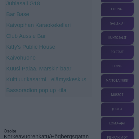
Juhlasali G18
LOUNAS
Bar Base
GALLERIAT
Kaivopihan Karaokekellari
Club Aussie Bar
KUNTOSALIT
Kitty's Public House
PORTAAT
Kaivohuone
TENNIS
Kuusi Palaa, Marskin baari
Kulttuurikasarmi - elämyskeskus
MATTOLAITURIT
Bassoradion pop up -tila
MUSEOT
JOOGA
LOMA-AJAT
Osoite
Korkeavuorenkatu/Högbergsgatan
PIENPANIMOT