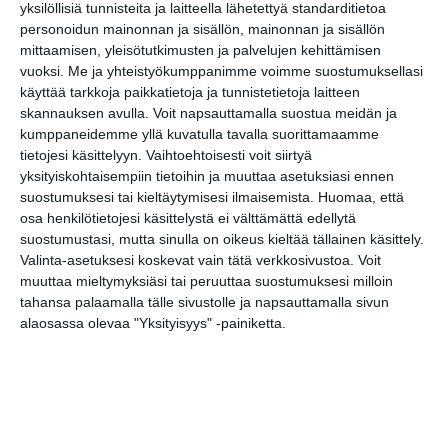
yksilöllisiä tunnisteita ja laitteella lähetettyä standarditietoa
tarjoavat tunnelmaa
personoidun mainonnan ja sisällön, mainonnan ja sisällön
syyskuun iltoihin
Lue lisää
mittaamisen, yleisötutkimusten ja palvelujen kehittämisen
vuoksi.
Me ja yhteistyökumppanimme voimme suostumuksellasi
käyttää tarkkoja paikkatietoja ja tunnistetietoja laitteen
skannauksen avulla. Voit napsauttamalla suostua meidän ja
Uusi stand-up -klubi
kumppaneidemme yllä kuvatulla tavalla suorittamaamme
kutittelee
nauruhermoja
tietojesi käsittelyyn. Vaihtoehtoisesti voit siirtyä
keskiviikkoisin
yksityiskohtaisempiin tietoihin ja muuttaa asetuksiasi ennen
Lue lisää
suostumuksesi tai kieltäytymisesi ilmaisemista.
Huomaa, että
osa henkilötietojesi käsittelystä ei välttämättä edellytä
suostumustasi, mutta sinulla on oikeus kieltää tällainen käsittely.
Lapualaisooppera
Valinta-asetuksesi koskevat vain tätä verkkosivustoa. Voit
herää
muuttaa mieltymyksiäsi tai peruuttaa suostumuksesi milloin
kummittelemaan
Mustikkamaan
tahansa palaamalla tälle sivustolle ja napsauttamalla sivun
kesässä
alaosassa olevaa "Yksityisyys" -painiketta.
Lue lisää
Vaasankatu täyttyi
ihmisistä ja
tunnelmasta toista
kertaa