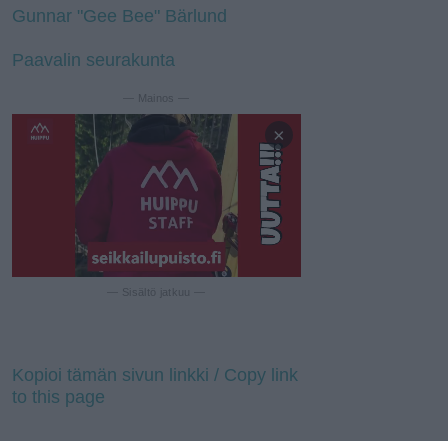
Gunnar "Gee Bee" Bärlund
Paavalin seurakunta
— Mainos —
×
— Sisältö jatkuu —
Kopioi tämän sivun linkki / Copy link
to this page