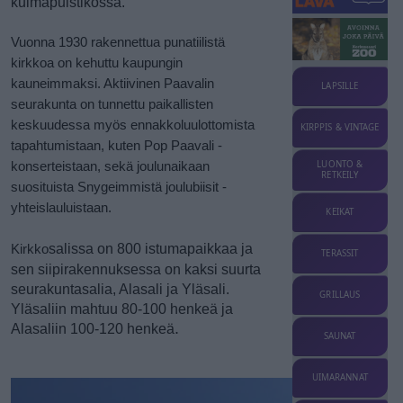
kulmapuistikossa.
Vuonna 1930 rakennettua punatiilistä
kirkkoa on kehuttu kaupungin
kauneimmaksi. Aktiivinen Paavalin
LAPSILLE
seurakunta on tunnettu paikallisten
keskuudessa myös ennakkoluulottomista
KIRPPIS & VINTAGE
tapahtumistaan, kuten Pop Paavali -
LUONTO &
konserteistaan, sekä joulunaikaan
RETKEILY
suosituista Snygeimmistä joulubiisit -
yhteislauluistaan.
KEIKAT
salissa on 800 istumapaikkaa ja
Kirkko
TERASSIT
sen siipirakennuksessa on kaksi suurta
seurakuntasalia, Alasali ja Yläsali.
GRILLAUS
Yläsaliin mahtuu 80-100 henkeä ja
.
Alasaliin 100-120 henkeä
SAUNAT
UIMARANNAT