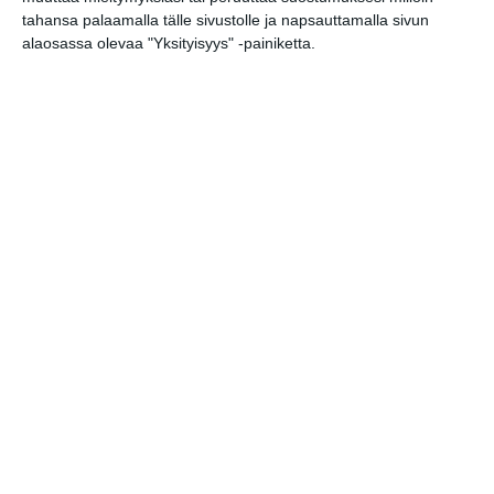
tahansa palaamalla tälle sivustolle ja napsauttamalla sivun
alaosassa olevaa "Yksityisyys" -painiketta.
Muita kohteita kulmilla
El Ático Helsinki tangosali
Beerger, panimoravintola
Club Liberté
Kalasataman Konttiaukio
Olutravintola Maltainen Riekko
Kammari-kamarimusiikkisali,
Metropolian Soiva-rakennus