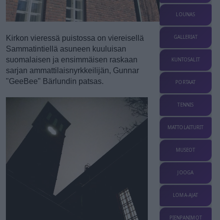
LOUNAS
Kirkon vieressä puistossa on viereisellä
GALLERIAT
Sammatintiellä asuneen kuuluisan
suomalaisen ja ensimmäisen raskaan
KUNTOSALIT
sarjan ammattilaisnyrkkeilijän, Gunnar
"GeeBee" Bärlundin patsas.
PORTAAT
TENNIS
MATTOLAITURIT
MUSEOT
JOOGA
LOMA-AJAT
PIENPANIMOT