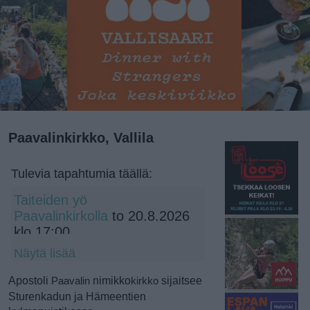
Paavalinkirkko, Vallila
Tulevia tapahtumia täällä:
Taiteiden yö
Paavalinkirkolla
to 20.8.2026
klo 17:00
PopPaavali -festivaali soi taas
Näytä lisää
Paavalinkirkon sisäpih...
su
Apostoli
nimikko
sijaitsee
30.8.2026 klo 15:30
Paavalin
kirkko
Sturenkadun ja Hämeentien