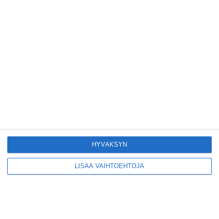
ihastuttava
syyrialainen
pikkuravintola
Lue lisää
Kruunuvuorensilta
avautui kevyelle
liikenteelle etuajassa
Lue lisää
Kodikas kahvila
Flemarilla yhdistää
kukat ja itse leivotut
HYVÄKSYN
pullat
Lue lisää
LISÄÄ VAIHTOEHTOJA
Pitbull sai
lisäkonsertin
Helsinkiin I'm Back -
kiertueelleen
Lue lisää