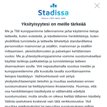
Jaa tämä vinkki tai paikka
valitsemassasi palvelussa / share
this page:
S
F
W
T
X
C
G
M
Yksityisyytesi on meille tärkeää
h
a
h
u
o
o
e
a
T
c
L
a
m
p
o
s
Me ja 766 kumppanimme tallennamme ja/tai käytämme tietoja
r
e
e
i
t
b
y
g
s
laitteella, kuten evästeitä, ja käsittelemme henkilötietoja, kuten
e
l
b
n
s
l
L
l
e
G
(Translate page)
e
o
k
A
r
i
e
n
o
yksilöllisiä tunnisteita ja laitteella lähetettyä standarditietoa
g
o
e
p
n
T
g
o
personoidun mainonnan ja sisällön, mainonnan ja sisällön
r
k
d
p
k
r
e
g
mittaamisen, yleisötutkimusten ja palvelujen kehittämisen
a
I
a
r
l
Stadissa.fi tarjoaa
vinkkejä vapaa-
m
n
n
e
vuoksi.
Me ja yhteistyökumppanimme voimme suostumuksellasi
aikaan
vuoden ympäri.
s
T
käyttää tarkkoja paikkatietoja ja tunnistetietoja laitteen
l
r
skannauksen avulla. Voit napsauttamalla suostua meidän ja
a
a
t
n
kumppaneidemme yllä kuvatulla tavalla suorittamaamme
e
s
tietojesi käsittelyyn. Vaihtoehtoisesti voit siirtyä
l
yksityiskohtaisempiin tietoihin ja muuttaa asetuksiasi ennen
a
Vinkkaa tai lisää tapahtuma tähän
t
suostumuksesi tai kieltäytymisesi ilmaisemista.
Huomaa, että
paikkaan
e
osa henkilötietojesi käsittelystä ei välttämättä edellytä
suostumustasi, mutta sinulla on oikeus kieltää tällainen käsittely.
Ehdota kiinnostavaa paikkaa
Valinta-asetuksesi koskevat vain tätä verkkosivustoa. Voit
muuttaa mieltymyksiäsi tai peruuttaa suostumuksesi milloin