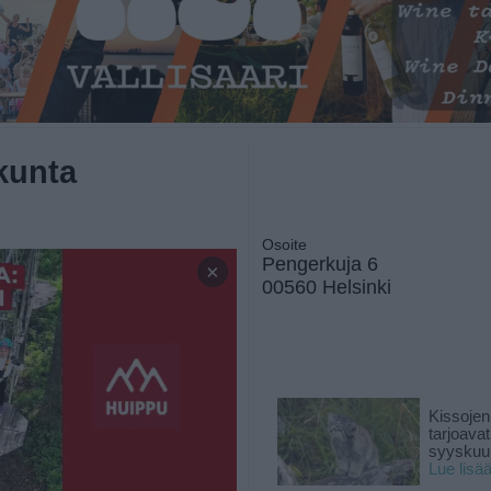
kunta
Osoite
Pengerkuja 6
×
00560 Helsinki
Kissojen
tarjoava
syyskuun
Lue lisä