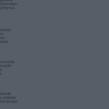
äyttävät
Generation
yttelyssä
ä
iristää
ava
inen
ntola
orensilta
kevyelle
le
a
kahvila
a yhdistää
itse leivotut