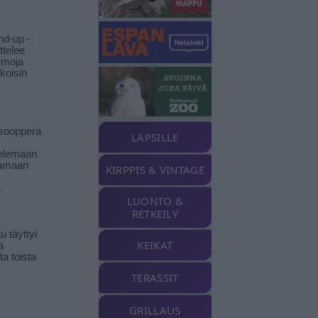
nd-up -
ittelee
rmoja
koisin
ä
isooppera
LAPSILLE
elemaan
amaan
KIRPPIS & VINTAGE
ä
LUONTO &
RETKEILY
 täyttyi
KEIKAT
a
a toista
TERASSIT
GRILLAUS