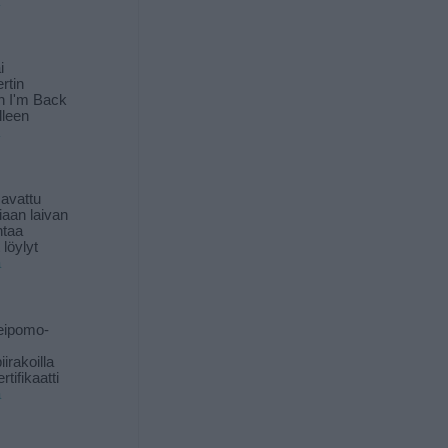
i
rtin
in I'm Back
lleen
 avattu
iaan laivan
ntaa
löylyt
ä
eipomo-
iirakoilla
tifikaatti
ä