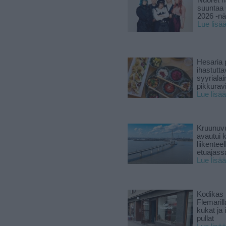
Nuoret n
suuntaa 
2026 -nä
Lue lisä
Hesaria p
ihastutt
syyriala
pikkuravi
Lue lisää
Kruunuvu
avautui 
liikenteel
etuajass
Lue lisää
Kodikas 
Flemarill
kukat ja 
pullat