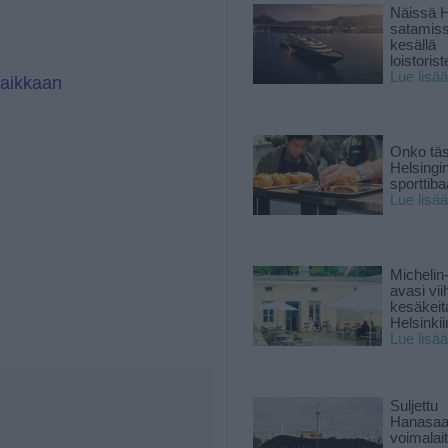
Näissä H
satamis
kesällä
loistoriste
Lue lisää
paikkaan
Onko tä
Helsingi
sporttiba
Lue lisää
Michelin
avasi vii
kesäkeit
Helsinkii
Lue lisää
Suljettu
Hanasaa
voimalai