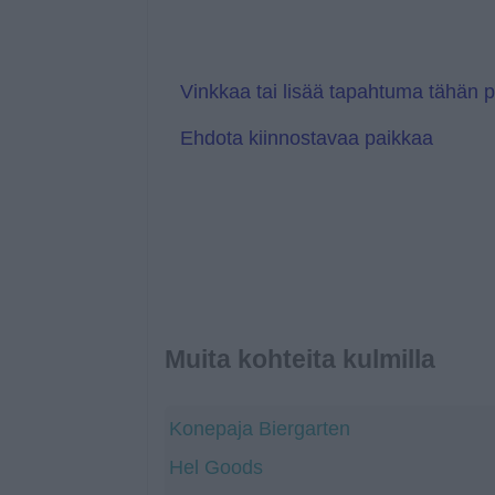
s
T
l
r
a
a
t
n
e
s
l
Vinkkaa tai lisää tapahtuma tähän 
a
t
Ehdota kiinnostavaa paikkaa
e
Muita kohteita kulmilla
Konepaja Biergarten
Hel Goods