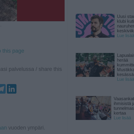
Uusi sta
klubi kut
nauruhe
 —
keskiviik
Lue lisä
o this page
Lapuala
herää
kummitt
asi palvelussa / share this
Mustikk
kesässä
Lue lisä
T
L
e
i
l
n
Vaasankatu
e
k
ihmisistä j
g
e
tunnelmast
r
d
kertaa
a
I
Lue lisää
m
n
aan
vuoden ympäri.