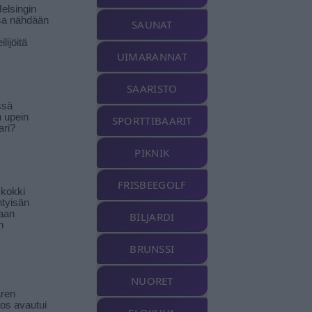
elsingin
sa nähdään
SAUNAT
ilijöitä
UIMARANNAT
SAARISTO
ssä
n upein
SPORTTIBAARIT
ari?
PIKNIK
FRISBEEGOLF
-kokki
htyisän
aan
BILJARDI
n
BRUNSSI
NUORET
ren
tos avautui