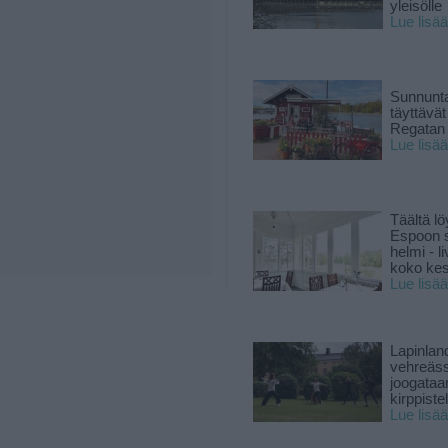
yleisölle
Lue lisää
Sunnunta
täyttävä
Regatan 
Lue lisää
Täältä lö
Espoon s
helmi - 
koko ke
Lue lisää
Lapinlan
vehreäss
joogataa
kirppiste
Lue lisää