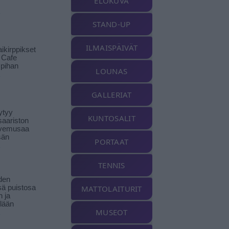
ELOKUVA
STAND-UP
ILMAISPÄIVÄT
ikirppikset
t Cafe
pihan
LOUNAS
GALLERIAT
ytyy
KUNTOSALIT
aariston
livemusaa
sän
PORTAAT
TENNIS
den
ä puistosa
MATTOLAITURIT
n ja
llään
MUSEOT