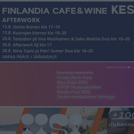
Sääennusteet 🌧 ☼
Suosittuja tapahtumia
Puotila Block Party
Etno-Espa 2026
K-POP Huvipuistobileet
Rastila Fest 2026
Suuret risteilyalukset Helsingin…