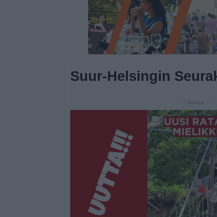
Suur-Helsingin Seura
— Mainos —