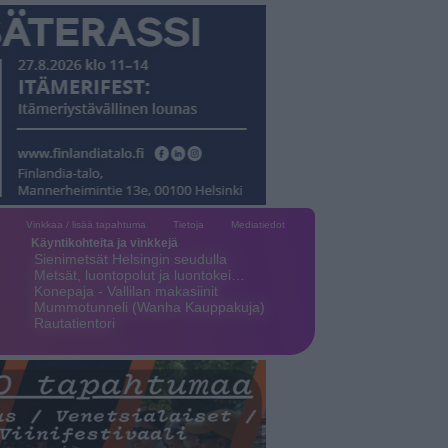
Vinkkaa / lisää tapahtuma
Tietoja
Mediatiedot
Käyntikohteita ja vinkkejä
Sienimetsät Helsingin seudulla
Metsät, luontopolut ja luontokei…
Konepaja - Vallilan makasiinit
Mummotunneli (Wanha Kauppakuja)
Rautatientori