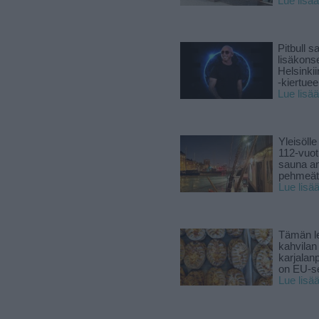
Lue lisää
Pitbull sa
lisäkonse
Helsinki
-kiertuee
Lue lisää
Yleisölle
112-vuot
sauna a
pehmeät 
Lue lisä
Tämän l
kahvilan
karjalanp
on EU-ser
Lue lisä