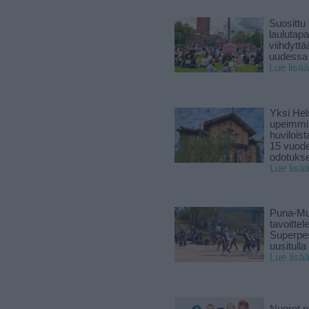
Suosittu
laulutap
viihdyttä
uudessa
Lue lisää
Yksi Hel
upeimmi
huviloist
15 vuod
odotukse
Lue lisä
Puna-Mu
tavoitte
Superpe
uusitulla
Lue lisä