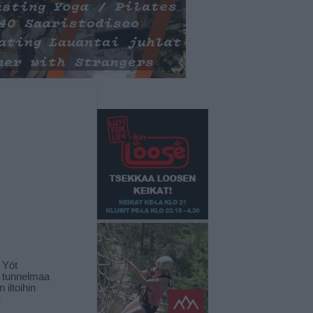
 Yöt
t tunnelmaa
 iltoihin
ä