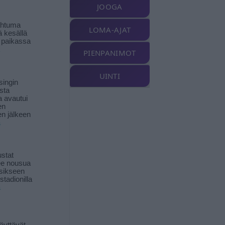
JOOGA
ahtuma
LOMA-AJAT
ä kesällä
 paikassa
PIENPANIMOT
UINTI
singin
sta
a avautui
en
n jälkeen
ä
stat
lee nousua
sikseen
 stadionilla
ä