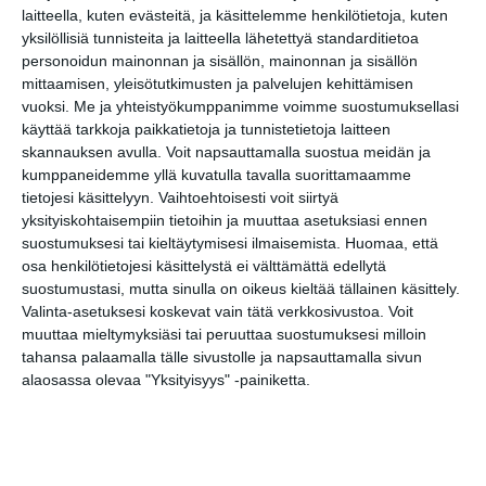
Lue lisää
laitteella, kuten evästeitä, ja käsittelemme henkilötietoja, kuten
yksilöllisiä tunnisteita ja laitteella lähetettyä standarditietoa
personoidun mainonnan ja sisällön, mainonnan ja sisällön
mittaamisen, yleisötutkimusten ja palvelujen kehittämisen
Kissojen Yöt
vuoksi.
Me ja yhteistyökumppanimme voimme suostumuksellasi
tarjoavat tunnelmaa
käyttää tarkkoja paikkatietoja ja tunnistetietoja laitteen
syyskuun iltoihin
Lue lisää
skannauksen avulla. Voit napsauttamalla suostua meidän ja
kumppaneidemme yllä kuvatulla tavalla suorittamaamme
tietojesi käsittelyyn. Vaihtoehtoisesti voit siirtyä
yksityiskohtaisempiin tietoihin ja muuttaa asetuksiasi ennen
Uusi stand-up -klubi
suostumuksesi tai kieltäytymisesi ilmaisemista.
Huomaa, että
kutittelee
nauruhermoja
osa henkilötietojesi käsittelystä ei välttämättä edellytä
keskiviikkoisin
suostumustasi, mutta sinulla on oikeus kieltää tällainen käsittely.
Lue lisää
Valinta-asetuksesi koskevat vain tätä verkkosivustoa. Voit
muuttaa mieltymyksiäsi tai peruuttaa suostumuksesi milloin
tahansa palaamalla tälle sivustolle ja napsauttamalla sivun
Lapualaisooppera
alaosassa olevaa "Yksityisyys" -painiketta.
herää
kummittelemaan
Mustikkamaan
kesässä
Lue lisää