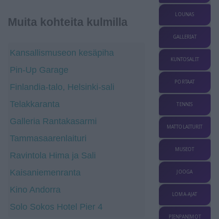
LOUNAS
Muita kohteita kulmilla
GALLERIAT
Kansallismuseon kesäpiha
KUNTOSALIT
Pin-Up Garage
PORTAAT
Finlandia-talo, Helsinki-sali
Telakkaranta
TENNIS
Galleria Rantakasarmi
MATTOLAITURIT
Tammasaarenlaituri
MUSEOT
Ravintola Hima ja Sali
Kaisaniemenranta
JOOGA
Kino Andorra
LOMA-AJAT
Solo Sokos Hotel Pier 4
PIENPANIMOT