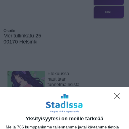
UINTI
Osoite
Meritullinkatu 25
00170 Helsinki
Elokuussa
nautitaan
tunnelmallisista
elokuvista ulkona
Lue lisää
Bassot jyrisevät
Yksityisyytesi on meille tärkeää
Koffin puistossa
Taiteiden yönä
Me ja 766 kumppanimme tallennamme ja/tai käytämme tietoja