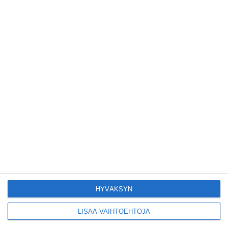
Tämän leipomo-
kahvilan
karjalanpiirakoilla on
EU-sertifikaatti
Lue lisää
Konepajan näyttämö
toi kiinnostavia
toimijoita Vallilaan
Lue lisää
Suosittu esitys tekee
joukkue- voimistelun
kääntöpuolia
näkyväksi
Lue lisää
HYVÄKSYN
LISÄÄ VAIHTOEHTOJA
Yrjönkadun uimahalli