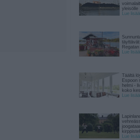
voimalai
yleisölle
Lue lisää
Sunnunta
täyttävä
Regatan 
Lue lisää
Täältä lö
Espoon s
helmi - 
koko ke
Lue lisää
Lapinlan
vehreäss
joogataa
kirppiste
Lue lisää