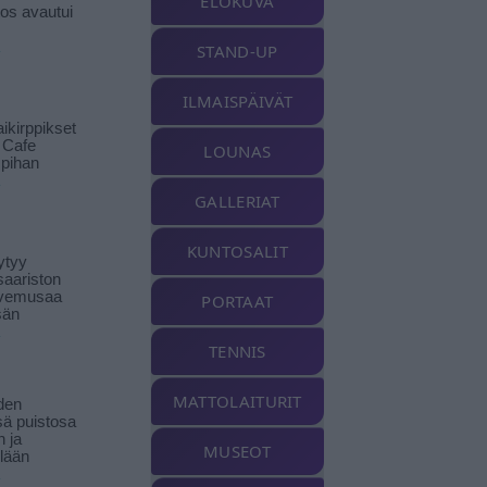
ELOKUVA
tos avautui
STAND-UP
ILMAISPÄIVÄT
ikirppikset
t Cafe
LOUNAS
pihan
GALLERIAT
KUNTOSALIT
ytyy
aariston
livemusaa
PORTAAT
sän
TENNIS
MATTOLAITURIT
den
ä puistosa
n ja
MUSEOT
llään