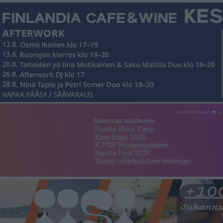
Sääennusteet 🌧 ☼
Suosittuja tapahtumia
Puotila Block Party
Etno-Espa 2026
K-POP Huvipuistobileet
Rastila Fest 2026
Suuret risteilyalukset Helsingin…