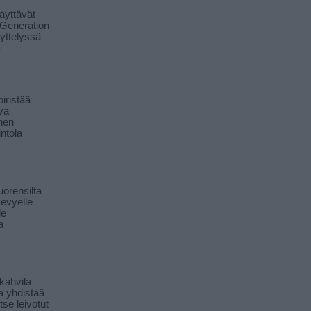
äyttävät
Generation
yttelyssä
ä
iristää
ava
inen
ntola
orensilta
kevyelle
le
a
kahvila
a yhdistää
itse leivotut