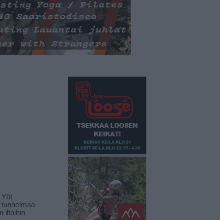
 Yöt
t tunnelmaa
 iltoihin