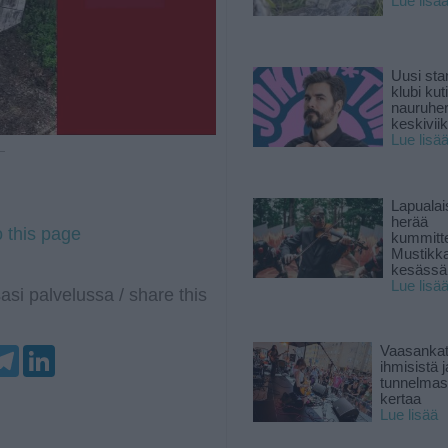
Lue lisä
Uusi sta
klubi kut
nauruhe
keskiviik
Lue lisä
 —
Lapuala
herää
o this page
kummitt
Mustikk
kesässä
Lue lisä
asi palvelussa / share this
T
L
Vaasankatu
e
i
ihmisistä j
l
n
tunnelmast
e
k
kertaa
g
e
Lue lisää
r
d