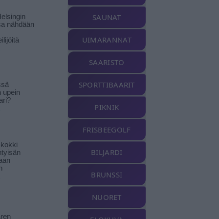
SAUNAT
elsingin
sa nähdään
UIMARANNAT
ilijöitä
SAARISTO
SPORTTIBAARIT
ssä
n upein
ari?
PIKNIK
FRISBEEGOLF
-kokki
BILJARDI
htyisän
aan
n
BRUNSSI
NUORET
ren