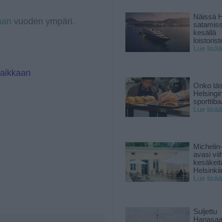
a
I
m
n
Näissä H
aan
vuoden ympäri.
satamis
kesällä
loistoriste
Lue lisää
paikkaan
Onko tä
Helsingi
sporttiba
Lue lisää
Michelin
avasi vii
kesäkeit
Helsinkii
Lue lisää
Suljettu
Hanasaa