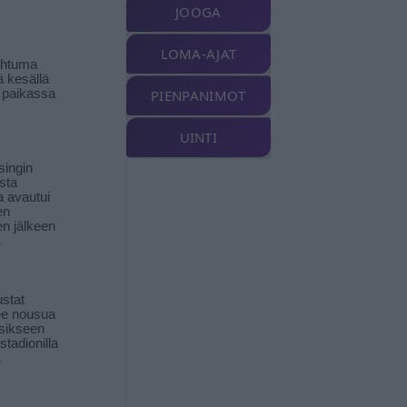
JOOGA
LOMA-AJAT
ahtuma
ä kesällä
 paikassa
PIENPANIMOT
UINTI
singin
sta
a avautui
en
n jälkeen
ä
stat
lee nousua
sikseen
 stadionilla
ä