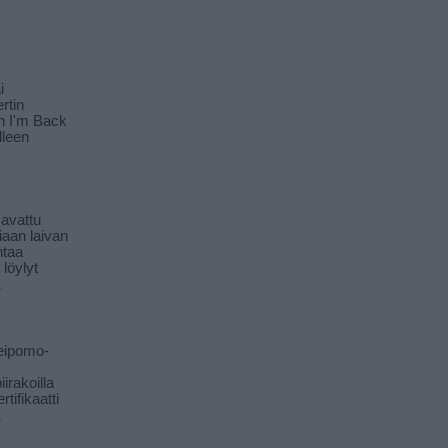
i
rtin
in I'm Back
lleen
 avattu
iaan laivan
ntaa
löylyt
ä
eipomo-
iirakoilla
tifikaatti
ä