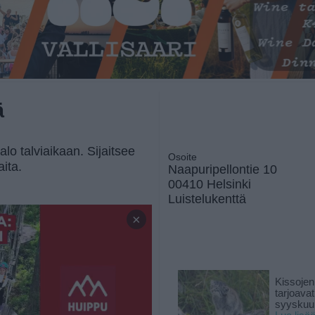
ä
lo talviaikaan. Sijaitsee
Osoite
ita.
Naapuripellontie 10
00410 Helsinki
Luistelukenttä
×
Kissojen
tarjoava
syyskuun