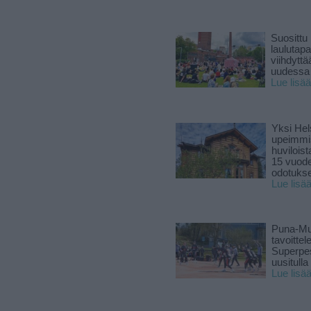
Suosittu
laulutap
viihdyttä
uudessa
Lue lisää
Yksi Hel
upeimmi
huviloist
15 vuod
odotukse
Lue lisä
Puna-Mu
tavoitte
Superpe
uusitulla
Lue lisä