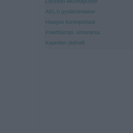
Lassilan liikuntapuisto
AEL:n pysäköintialue
Haagan kuntoportaat
Palettilampi, uimaranta
Kaarelan jäähalli