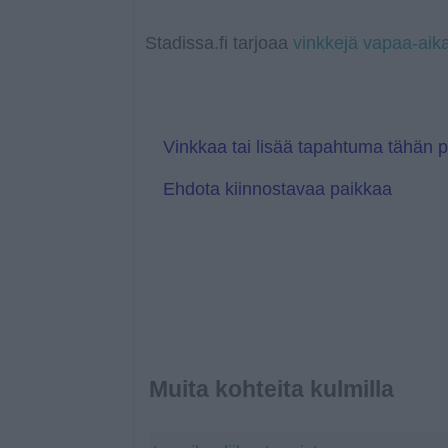
o
p
n
T
g
o
k
p
k
r
e
g
a
r
l
Stadissa.fi tarjoaa
vinkkejä vapaa-aik
n
e
s
T
l
r
a
a
t
n
e
s
l
Vinkkaa tai lisää tapahtuma tähän 
a
t
Ehdota kiinnostavaa paikkaa
e
Muita kohteita kulmilla