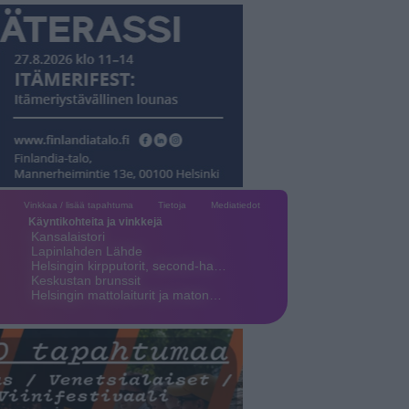
Vinkkaa / lisää tapahtuma
Tietoja
Mediatiedot
Käyntikohteita ja vinkkejä
Kansalaistori
Lapinlahden Lähde
Helsingin kirpputorit, second-ha…
Keskustan brunssit
Helsingin mattolaiturit ja maton…