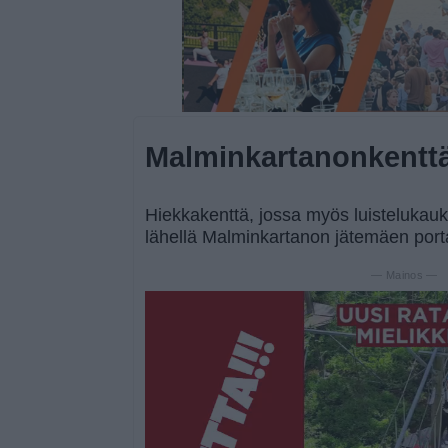
Malminkartanonkentt
Hiekkakenttä, jossa myös luistelukauka
lähellä Malminkartanon jätemäen porta
— Mainos —