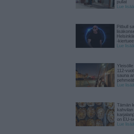
pullat
Lue lisää
Pitbull sa
lisäkonse
Helsinki
-kiertuee
Lue lisää
Yleisölle
112-vuot
sauna a
pehmeät 
Lue lisä
Tämän l
kahvilan
karjalanp
on EU-ser
Lue lisä