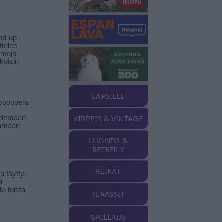
ä
nd-up -
ittelee
rmoja
koisin
ä
LAPSILLE
isooppera
KIRPPIS & VINTAGE
elemaan
amaan
LUONTO &
ä
RETKEILY
KEIKAT
 täyttyi
a
a toista
TERASSIT
GRILLAUS