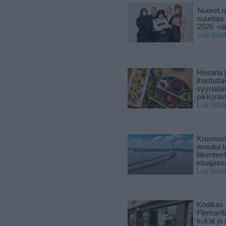
Nuoret n
suuntaa 
2026 -nä
Lue lisä
Hesaria p
ihastutt
syyriala
pikkuravi
Lue lisää
Kruunuvu
avautui 
liikenteel
etuajass
Lue lisää
Kodikas 
Flemarill
kukat ja 