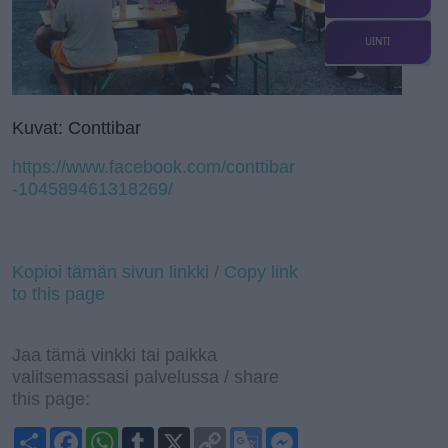
UINTI
Kuvat: Conttibar
https://www.facebook.com/conttibar
-104589461318269/
Kopioi tämän sivun linkki / Copy link
to this page
Jaa tämä vinkki tai paikka
valitsemassasi palvelussa / share
this page:
S
F
W
T
X
C
G
M