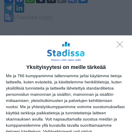
h
a
h
u
o
o
e
a
T
c
L
a
m
p
o
s
r
e
e
i
t
b
y
g
s
e
l
b
n
s
l
L
l
e
G
(Translate page)
e
o
k
A
r
i
e
n
o
g
o
e
p
n
T
g
o
r
k
d
p
k
r
e
g
a
I
a
r
l
Stadissa.fi tarjoaa
vinkkejä vapaa-
m
n
n
e
aikaan
vuoden ympäri.
s
T
l
r
a
a
t
n
e
s
Yksityisyytesi on meille tärkeää
l
a
Vinkkaa tai lisää tapahtuma tähän
Me ja 766 kumppanimme tallennamme ja/tai käytämme tietoja
t
paikkaan
e
laitteella, kuten evästeitä, ja käsittelemme henkilötietoja, kuten
yksilöllisiä tunnisteita ja laitteella lähetettyä standarditietoa
Ehdota kiinnostavaa paikkaa
personoidun mainonnan ja sisällön, mainonnan ja sisällön
mittaamisen, yleisötutkimusten ja palvelujen kehittämisen
vuoksi.
Me ja yhteistyökumppanimme voimme suostumuksellasi
käyttää tarkkoja paikkatietoja ja tunnistetietoja laitteen
skannauksen avulla. Voit napsauttamalla suostua meidän ja
kumppaneidemme yllä kuvatulla tavalla suorittamaamme
tietojesi käsittelyyn. Vaihtoehtoisesti voit siirtyä