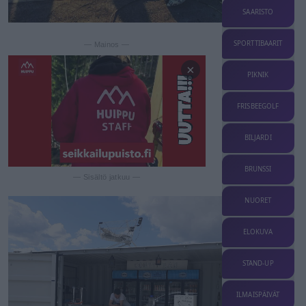
SAARISTO
SPORTTIBAARIT
— Mainos —
×
PIKNIK
FRISBEEGOLF
BILJARDI
BRUNSSI
— Sisältö jatkuu —
NUORET
ELOKUVA
STAND-UP
ILMAISPÄIVÄT