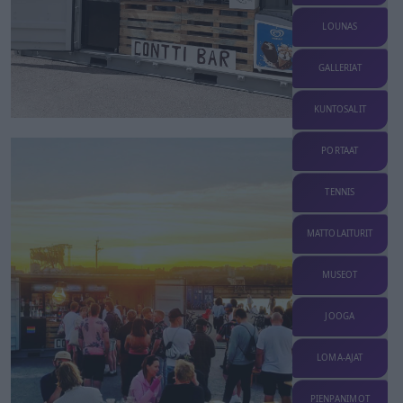
LOUNAS
GALLERIAT
KUNTOSALIT
PORTAAT
TENNIS
MATTOLAITURIT
MUSEOT
JOOGA
LOMA-AJAT
PIENPANIMOT