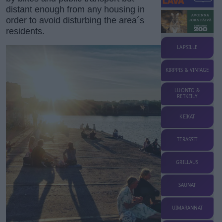
distant enough from any housing in
order to avoid disturbing the area´s
residents.
LAPSILLE
KIRPPIS & VINTAGE
LUONTO &
RETKEILY
KEIKAT
TERASSIT
GRILLAUS
SAUNAT
UIMARANNAT