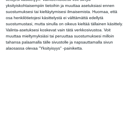
yksityiskohtaisempiin tietoihin ja muuttaa asetuksiasi ennen
suostumuksesi tai kieltäytymisesi ilmaisemista.
Huomaa, että
osa henkilötietojesi käsittelystä ei välttämättä edellytä
suostumustasi, mutta sinulla on oikeus kieltää tällainen käsittely.
Osoite
Valinta-asetuksesi koskevat vain tätä verkkosivustoa. Voit
Nihtilaituri
muuttaa mieltymyksiäsi tai peruuttaa suostumuksesi milloin
00540 Helsinki
tahansa palaamalla tälle sivustolle ja napsauttamalla sivun
alaosassa olevaa "Yksityisyys" -painiketta.
Elokuussa
nautitaan
tunnelmallisista
elokuvista ulkona
Lue lisää
Bassot jyrisevät
Koffin puistossa
Taiteiden yönä
Lue lisää