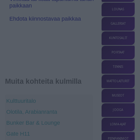
t
paikkaan
e
LOUNAS
Ehdota kiinnostavaa paikkaa
GALLERIAT
KUNTOSALIT
PORTAAT
TENNIS
Muita kohteita kulmilla
MATTOLAITURIT
MUSEOT
Kulttuuritalo
JOOGA
Olotila, Arabianranta
Bunker Bar & Lounge
LOMA-AJAT
Gate H11
PIENPANIMOT