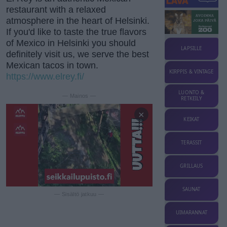
restaurant with a relaxed
atmosphere in the heart of Helsinki.
If you'd like to taste the true flavors
of Mexico in Helsinki you should
LAPSILLE
definitely visit us, we serve the best
Mexican tacos in town.
KIRPPIS & VINTAGE
https://www.elrey.fi/
LUONTO &
— Mainos —
RETKEILY
×
KEIKAT
TERASSIT
GRILLAUS
SAUNAT
— Sisältö jatkuu —
UIMARANNAT