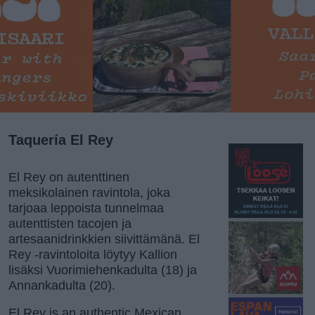
Taquería El Rey
El Rey on autenttinen
meksikolainen ravintola, joka
tarjoaa leppoista tunnelmaa
autenttisten tacojen ja
artesaanidrinkkien siivittämänä. El
Rey -ravintoloita löytyy Kallion
lisäksi Vuorimiehenkadulta (18) ja
Annankadulta (20).
El Rey is an authentic Mexican