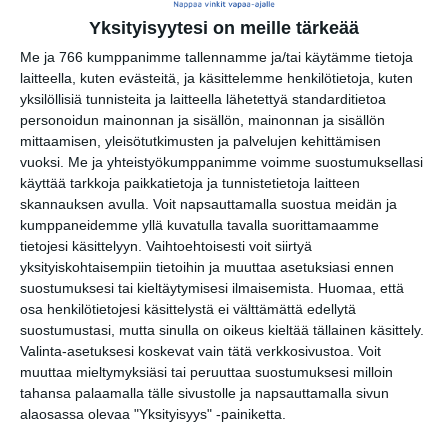
Elokuussa
Yksityisyytesi on meille tärkeää
nautitaan
Me ja 766 kumppanimme tallennamme ja/tai käytämme tietoja
tunnelmallisista
elokuvista ulkona
laitteella, kuten evästeitä, ja käsittelemme henkilötietoja, kuten
Lue lisää
yksilöllisiä tunnisteita ja laitteella lähetettyä standarditietoa
personoidun mainonnan ja sisällön, mainonnan ja sisällön
mittaamisen, yleisötutkimusten ja palvelujen kehittämisen
vuoksi.
Me ja yhteistyökumppanimme voimme suostumuksellasi
Bassot jyrisevät
käyttää tarkkoja paikkatietoja ja tunnistetietoja laitteen
Koffin puistossa
skannauksen avulla. Voit napsauttamalla suostua meidän ja
Taiteiden yönä
Lue lisää
kumppaneidemme yllä kuvatulla tavalla suorittamaamme
tietojesi käsittelyyn. Vaihtoehtoisesti voit siirtyä
yksityiskohtaisempiin tietoihin ja muuttaa asetuksiasi ennen
suostumuksesi tai kieltäytymisesi ilmaisemista.
Huomaa, että
Kissojen Yöt
osa henkilötietojesi käsittelystä ei välttämättä edellytä
tarjoavat tunnelmaa
suostumustasi, mutta sinulla on oikeus kieltää tällainen käsittely.
syyskuun iltoihin
Valinta-asetuksesi koskevat vain tätä verkkosivustoa. Voit
Lue lisää
muuttaa mieltymyksiäsi tai peruuttaa suostumuksesi milloin
tahansa palaamalla tälle sivustolle ja napsauttamalla sivun
alaosassa olevaa "Yksityisyys" -painiketta.
Uusi stand-up -klubi
kutittelee