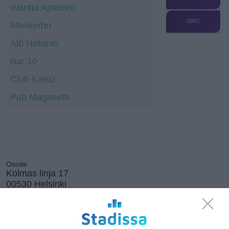
Wanha Apteekki
UINTI
Merikerho
Alō Helsinki
Bar 10
Club Kaiku
Pub Magneetti
Osoite
Kolmas linja 17
00530 Helsinki