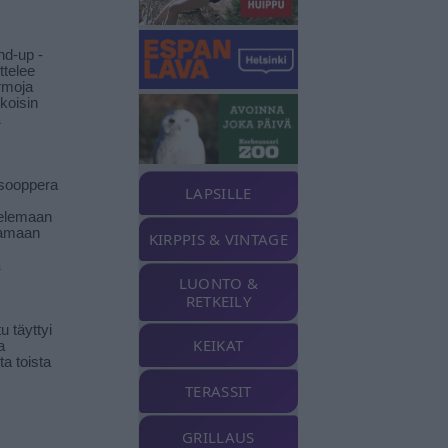
nd-up -
ittelee
rmoja
koisin
ä
isooppera
LAPSILLE
elemaan
amaan
KIRPPIS & VINTAGE
ä
LUONTO &
RETKEILY
 täyttyi
KEIKAT
a
a toista
TERASSIT
GRILLAUS