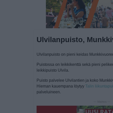
Ulvilanpuisto, Munkki
Ulvilanpuisto on pieni keidas Munkkivuoren 
Puistossa on leikkikenttä sekä pieni pelik
leikkipuisto Ulvila.
Puisto palvelee Ulvilantien ja koko Munkk
Hieman kauempana löytyy
Talin liikuntapu
palveluineen.
— Mainos —