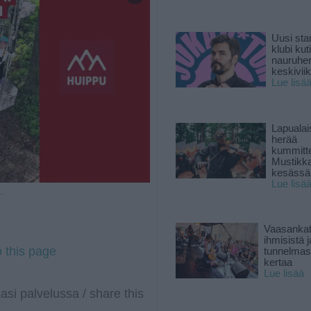
Uusi sta
klubi kut
nauruhe
keskiviik
Lue lisä
Lapuala
herää
kummitt
Mustikk
kesässä
Lue lisä
 —
Vaasankatu
ihmisistä j
o this page
tunnelmast
kertaa
Lue lisää
asi palvelussa / share this