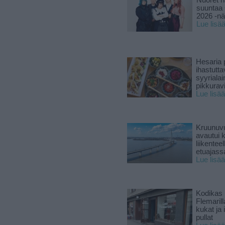
Nuoret n
suuntaa 
2026 -nä
Lue lisä
Hesaria p
ihastutt
syyriala
pikkuravi
Lue lisää
Kruunuvu
avautui 
liikenteel
etuajass
Lue lisää
Kodikas 
Flemarill
kukat ja 
pullat