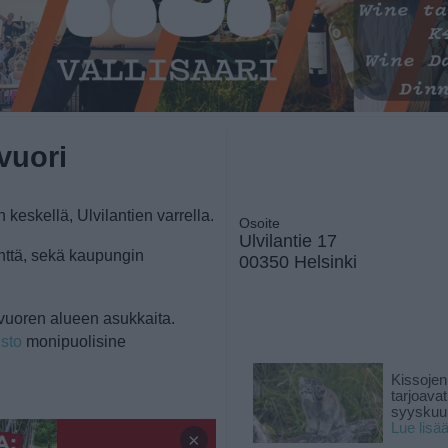
vuori
keskellä, Ulvilantien varrella.
Osoite
Ulvilantie 17
enttä, sekä kaupungin
00350 Helsinki
ivuoren alueen asukkaita.
isto
monipuolisine
Kissojen
tarjoava
syyskuun
Lue lisä
×