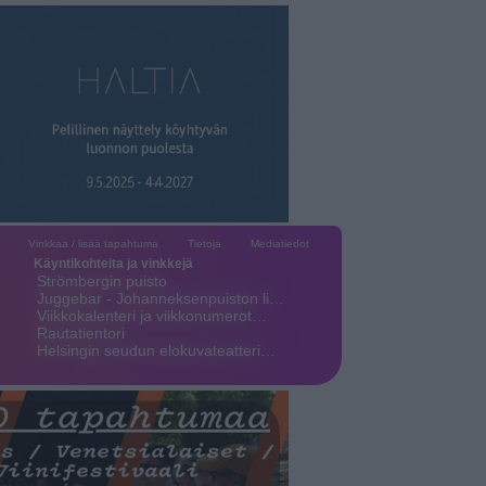
Vinkkaa / lisää tapahtuma
Tietoja
Mediatiedot
Käyntikohteita ja vinkkejä
Strömbergin puisto
Juggebar - Johanneksenpuiston li…
Viikkokalenteri ja viikkonumerot…
Rautatientori
Helsingin seudun elokuvateatteri…