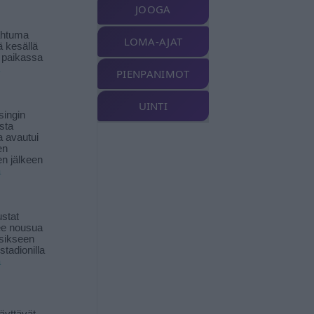
JOOGA
ahtuma
LOMA-AJAT
ä kesällä
 paikassa
PIENPANIMOT
UINTI
singin
sta
a avautui
en
n jälkeen
ä
stat
lee nousua
sikseen
 stadionilla
ä