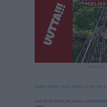
— Sisältö jatkuu
Kopioi tämän sivun linkki / Copy link t
Jaa tämä vinkki tai paikka valitsemass
page: