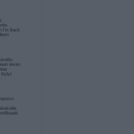
i
rtin
in I'm Back
lleen
 avattu
iaan laivan
ntaa
löylyt
ä
eipomo-
iirakoilla
tifikaatti
ä