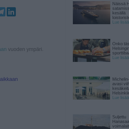
Näissä H
satamis
T
L
kesällä
e
i
loistoriste
l
n
Lue lisää
e
k
g
e
r
d
a
I
m
n
Onko tä
Helsingi
aan
vuoden ympäri.
sporttiba
Lue lisää
paikkaan
Michelin
avasi vii
kesäkeit
Helsinkii
Lue lisää
Suljettu
Hanasaa
voimalai