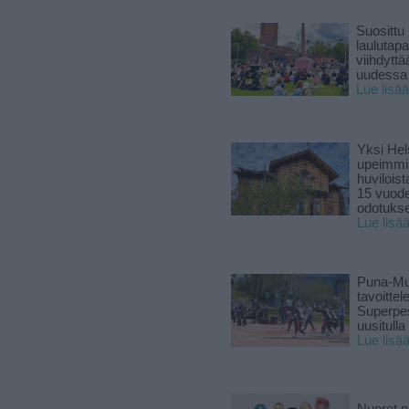
Suosittu
laulutap
viihdyttä
uudessa
Lue lisää
Yksi Hel
upeimmi
huviloist
15 vuod
odotukse
Lue lisä
Puna-Mu
tavoitte
Superpe
uusitulla
Lue lisä