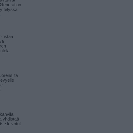
äyttävät
Generation
yttelyssä
ä
iristää
ava
inen
ntola
orensilta
kevyelle
le
a
kahvila
a yhdistää
itse leivotut