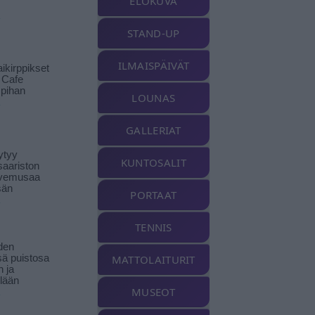
ELOKUVA
STAND-UP
ILMAISPÄIVÄT
ikirppikset
t Cafe
pihan
LOUNAS
GALLERIAT
ytyy
KUNTOSALIT
aariston
livemusaa
sän
PORTAAT
TENNIS
den
ä puistosa
MATTOLAITURIT
n ja
llään
MUSEOT