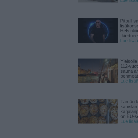
Lue lisää
Pitbull sa
lisäkonse
Helsinki
-kiertuee
Lue lisää
Yleisölle
112-vuot
sauna a
pehmeät 
Lue lisä
Tämän l
kahvilan
karjalanp
on EU-ser
Lue lisä