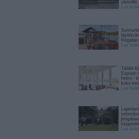
yleisölle
Lue lisää
Sunnunta
täyttävä
Regatan 
Lue lisää
Täältä lö
Espoon s
helmi - 
koko ke
Lue lisää
Lapinlan
vehreäss
joogataa
kirppiste
Lue lisää