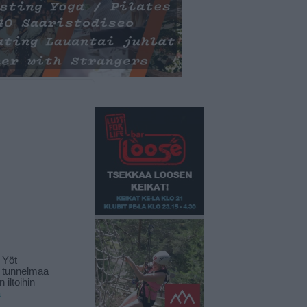
 Yöt
t tunnelmaa
 iltoihin
ä