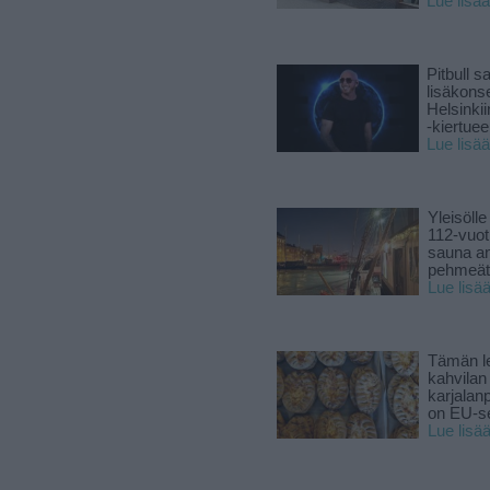
Lue lisää
Pitbull sa
lisäkonse
Helsinki
-kiertuee
Lue lisää
Yleisölle
112-vuot
sauna a
pehmeät 
Lue lisä
Tämän l
kahvilan
karjalanp
on EU-ser
Lue lisä