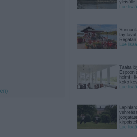
yleisölle
Lue lisää
Sunnunta
täyttävä
Regatan 
Lue lisää
Täältä lö
Espoon s
helmi - 
koko ke
Lue lisää
eri)
Lapinlan
vehreäss
joogataa
kirppiste
Lue lisää