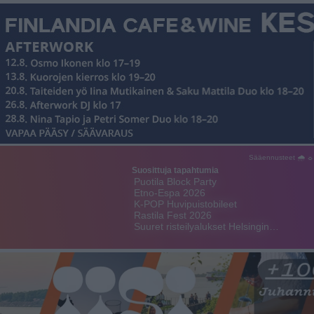
Sääennusteet 🌧 ☼
Suosittuja tapahtumia
Puotila Block Party
Etno-Espa 2026
K-POP Huvipuistobileet
Rastila Fest 2026
Suuret risteilyalukset Helsingin…