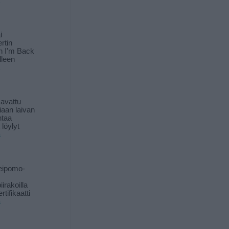
i
rtin
in I'm Back
lleen
 avattu
iaan laivan
ntaa
löylyt
ä
eipomo-
iirakoilla
tifikaatti
ä