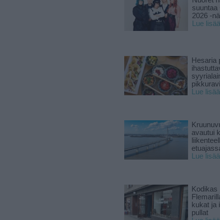
Nuoret n
suuntaa 
2026 -nä
Lue lisä
Hesaria p
ihastutt
syyriala
pikkuravi
Lue lisää
Kruunuvu
avautui 
liikenteel
etuajass
Lue lisää
Kodikas 
Flemarill
kukat ja 
pullat