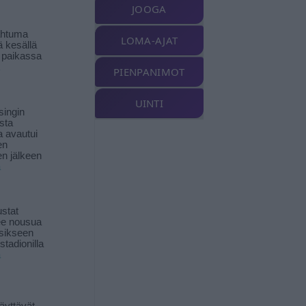
JOOGA
ahtuma
LOMA-AJAT
ä kesällä
 paikassa
PIENPANIMOT
UINTI
singin
sta
a avautui
en
n jälkeen
ä
stat
lee nousua
sikseen
 stadionilla
ä