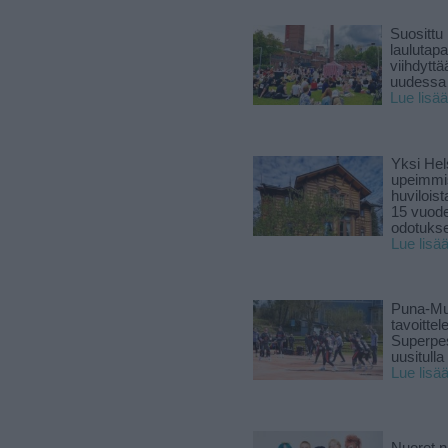
Suosittu
laulutap
viihdyttä
uudessa
Lue lisää
Yksi Hel
upeimmi
huviloist
15 vuod
odotukse
Lue lisä
Puna-Mu
tavoitte
Superpe
uusitulla
Lue lisä