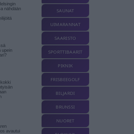
elsingin
sa nähdään
SAUNAT
ilijöitä
UIMARANNAT
SAARISTO
ssä
n upein
SPORTTIBAARIT
ari?
PIKNIK
FRISBEEGOLF
-kokki
htyisän
aan
BILJARDI
n
BRUNSSI
NUORET
ren
tos avautui