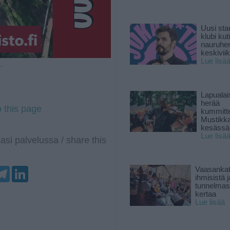
Uusi sta
klubi kut
nauruhe
keskiviik
Lue lisä
 —
Lapuala
herää
o this page
kummitt
Mustikk
kesässä
Lue lisä
asi palvelussa / share this
T
L
Vaasankatu
e
i
ihmisistä j
l
n
tunnelmast
e
k
kertaa
g
e
Lue lisää
r
d
a
I
m
n