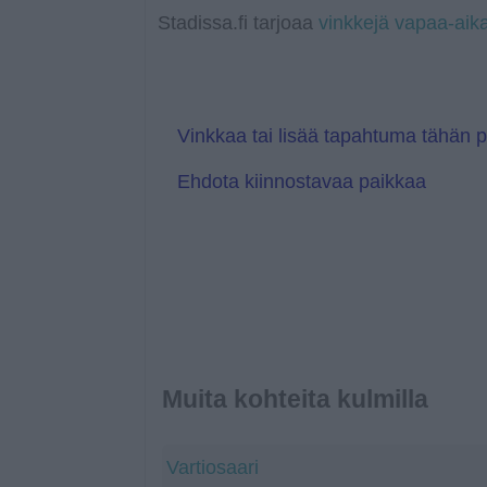
a
r
l
Stadissa.fi tarjoaa
vinkkejä vapaa-aik
n
e
s
T
l
r
a
a
t
n
e
s
l
Vinkkaa tai lisää tapahtuma tähän 
a
t
Ehdota kiinnostavaa paikkaa
e
Muita kohteita kulmilla
Vartiosaari