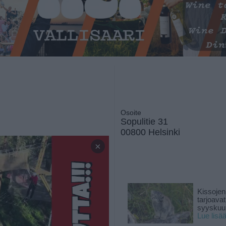
Osoite
Sopulitie 31
00800 Helsinki
×
Kissojen
tarjoava
syyskuun
Lue lisä