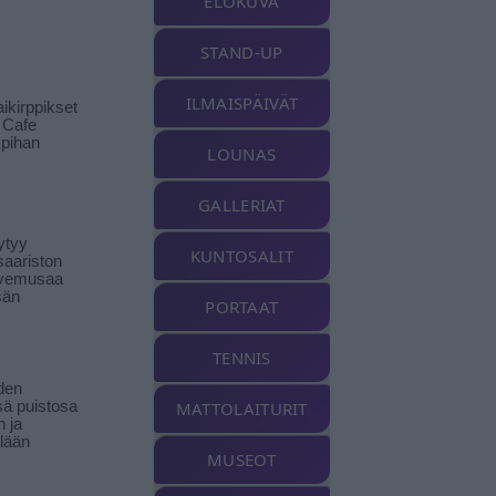
ELOKUVA
STAND-UP
ILMAISPÄIVÄT
ikirppikset
t Cafe
pihan
LOUNAS
GALLERIAT
ytyy
KUNTOSALIT
aariston
livemusaa
sän
PORTAAT
TENNIS
den
ä puistosa
MATTOLAITURIT
n ja
llään
MUSEOT