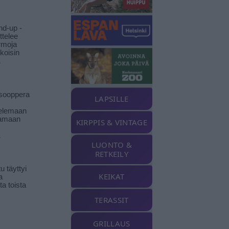
nd-up -
ittelee
rmoja
koisin
ä
isooppera
LAPSILLE
elemaan
amaan
KIRPPIS & VINTAGE
ä
LUONTO &
RETKEILY
 täyttyi
KEIKAT
a
a toista
TERASSIT
GRILLAUS