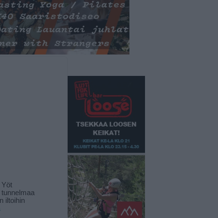
 Yöt
t tunnelmaa
 iltoihin
ä