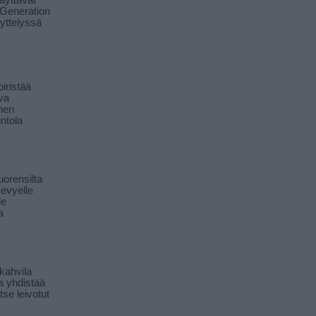
äyttävät
Generation
yttelyssä
ä
iristää
ava
inen
ntola
orensilta
kevyelle
le
a
kahvila
a yhdistää
itse leivotut