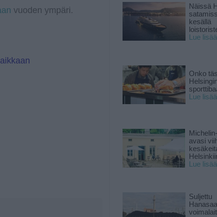
Näissä H
aan
vuoden ympäri.
satamis
kesällä
loistoriste
Lue lisää
paikkaan
Onko tä
Helsingi
sporttiba
Lue lisää
Michelin
avasi vii
kesäkeit
Helsinkii
Lue lisää
Suljettu
Hanasaa
voimalai