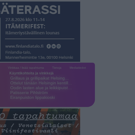
Vinkkaa / lisää tapahtuma
Tietoja
Mediatiedot
Käyntikohteita ja vinkkejä
Grillaus ja grillipaikat Helsing…
Ottelut tänään Helsingin kentill…
Oodin lasten alue ja leikkipuist…
Patisserie Pihlström
Eiranpuiston lippakioski