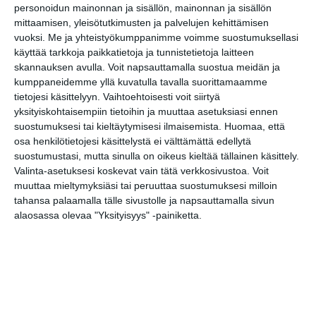
personoidun mainonnan ja sisällön, mainonnan ja sisällön
margariinia valmistavana tehtaana
mittaamisen, yleisötutkimusten ja palvelujen kehittämisen
sekä Koneen ensimmäisenä
vuoksi.
Me ja yhteistyökumppanimme voimme suostumuksellasi
hissitehtaana.
käyttää tarkkoja paikkatietoja ja tunnistetietoja laitteen
skannauksen avulla. Voit napsauttamalla suostua meidän ja
www.uniarts.fi
kumppaneidemme yllä kuvatulla tavalla suorittamaamme
tietojesi käsittelyyn. Vaihtoehtoisesti voit siirtyä
yksityiskohtaisempiin tietoihin ja muuttaa asetuksiasi ennen
suostumuksesi tai kieltäytymisesi ilmaisemista.
Huomaa, että
osa henkilötietojesi käsittelystä ei välttämättä edellytä
suostumustasi, mutta sinulla on oikeus kieltää tällainen käsittely.
Kopioi tämän sivun linkki / Copy link
Valinta-asetuksesi koskevat vain tätä verkkosivustoa. Voit
to this page
muuttaa mieltymyksiäsi tai peruuttaa suostumuksesi milloin
tahansa palaamalla tälle sivustolle ja napsauttamalla sivun
alaosassa olevaa "Yksityisyys" -painiketta.
Jaa tämä vinkki tai paikka
valitsemassasi palvelussa / share
this page:
S
F
W
T
X
C
G
M
h
a
h
u
o
o
e
a
T
c
L
a
m
p
o
s
r
e
e
i
t
b
y
g
s