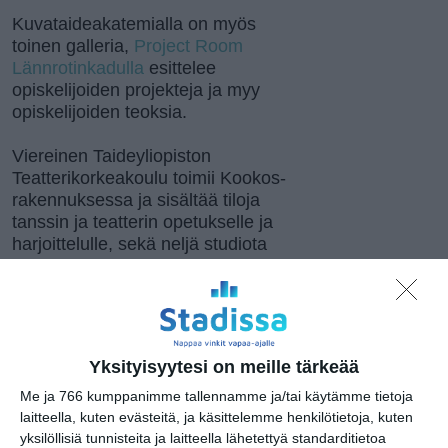
Kuvataideakatemialla on myös
toinen galleria,
Project Room
Lännrotinkadulla
esittelee
opiskelijoiden projekteja ja myy
opiskelijoiden teoksia.
Viereinen Taideyliopiston
Teatterikorkeakoulu toimii Kookos-
rakennuksessa ja sisältää tiloja
tanssin ja teatterin opetukselle ja
harjoittelulle, sekä neljä studiota
opiskelijoiden esityksiä varten.
Sisäänkäynti on Haapaniemenkatu
6. Taidepisteen
keskustelutilaisuudet järjestetään
aulan Torilla, johon käynti on
Yksityisyytesi on meille tärkeää
Haapaniemenkadun puolelta.
Me ja 766 kumppanimme tallennamme ja/tai käytämme tietoja
laitteella, kuten evästeitä, ja käsittelemme henkilötietoja, kuten
Kookos-rakennus toimi aiemmin
yksilöllisiä tunnisteita ja laitteella lähetettyä standarditietoa
kookoksesta saippuaa ja