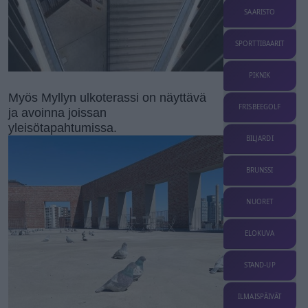
SAARISTO
SPORTTIBAARIT
PIKNIK
Myös Myllyn ulkoterassi on näyttävä
FRISBEEGOLF
ja avoinna joissan
yleisötapahtumissa.
BILJARDI
BRUNSSI
NUORET
ELOKUVA
STAND-UP
ILMAISPÄIVÄT