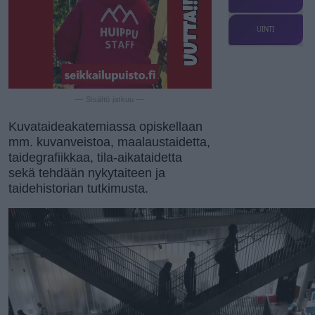
UINTI
— Sisältö jatkuu —
Kuvataideakatemiassa opiskellaan
mm. kuvanveistoa, maalaustaidetta,
taidegrafiikkaa, tila-aikataidetta
sekä tehdään nykytaiteen ja
taidehistorian tutkimusta.