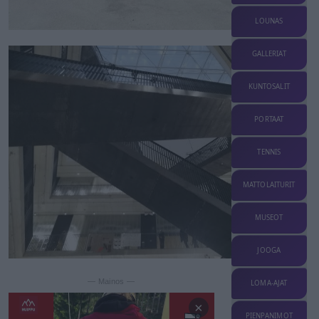
LOUNAS
GALLERIAT
KUNTOSALIT
PORTAAT
TENNIS
MATTOLAITURIT
MUSEOT
JOOGA
— Mainos —
LOMA-AJAT
×
PIENPANIMOT