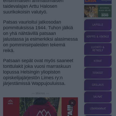
ensimmäisen ammattimaisen
taidevalajan Arttu Halosen
suurikokoisin valutyö.
Patsas vaurioitui jatkosodan
LAPSILLE
pommituksissa 1944. Tuhon jälkiä
on yhä nähtävillä patsaan
KIRPPIS & VINTAGE
jalustassa ja esimerkiksi alasimessa
on pomminsirpaleiden tekemä
LUONTO &
reikä.
RETKEILY
Patsaan sepät ovat myös saaneet
KEIKAT
tonttulakit joka vuosi marraskuun
lopussa Helsingin yliopiston
TERASSIT
opiskelijajärjestön Limes ry:n
järjestämissä Wappujouluissa.
GRILLAUS
— Mainos —
SAUNAT
×
UIMARANNAT