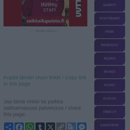
SAARISTO
SPORTTIBAARIT
— Sisältö jatkuu —
PIKNIK
FRISBEEGOLF
BILJARDI
BRUNSSI
Kopioi tämän sivun linkki / Copy link
to this page
NUORET
ELOKUVA
Jaa tämä vinkki tai paikka
valitsemassasi palvelussa / share
STAND-UP
this page:
S
F
W
T
X
C
G
M
ILMAISPÄIVÄT
h
a
h
u
o
o
e