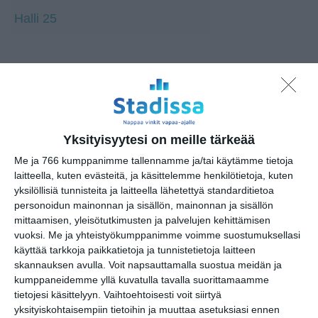
Halli 25
Yksityisyytesi on meille tärkeää
Me ja 766 kumppanimme tallennamme ja/tai käytämme tietoja
laitteella, kuten evästeitä, ja käsittelemme henkilötietoja, kuten
yksilöllisiä tunnisteita ja laitteella lähetettyä standarditietoa
personoidun mainonnan ja sisällön, mainonnan ja sisällön
mittaamisen, yleisötutkimusten ja palvelujen kehittämisen
vuoksi.
Me ja yhteistyökumppanimme voimme suostumuksellasi
käyttää tarkkoja paikkatietoja ja tunnistetietoja laitteen
skannauksen avulla. Voit napsauttamalla suostua meidän ja
kumppaneidemme yllä kuvatulla tavalla suorittamaamme
Cult24
tietojesi käsittelyyn. Vaihtoehtoisesti voit siirtyä
Osoite
yksityiskohtaisempiin tietoihin ja muuttaa asetuksiasi ennen