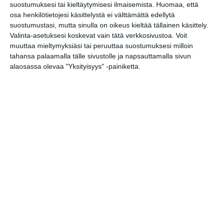
Aleksanterinkatu 23
suostumuksesi tai kieltäytymisesi ilmaisemista.
Huomaa, että
00100 Helsinki
osa henkilötietojesi käsittelystä ei välttämättä edellytä
suostumustasi, mutta sinulla on oikeus kieltää tällainen käsittely.
Valinta-asetuksesi koskevat vain tätä verkkosivustoa. Voit
muuttaa mieltymyksiäsi tai peruuttaa suostumuksesi milloin
tahansa palaamalla tälle sivustolle ja napsauttamalla sivun
alaosassa olevaa "Yksityisyys" -painiketta.
Elokuussa
nautitaan
tunnelmallisista
elokuvista ulkona
Lue lisää
Bassot jyrisevät
Koffin puistossa
Taiteiden yönä
Lue lisää
Kissojen Yöt
tarjoavat tunnelmaa