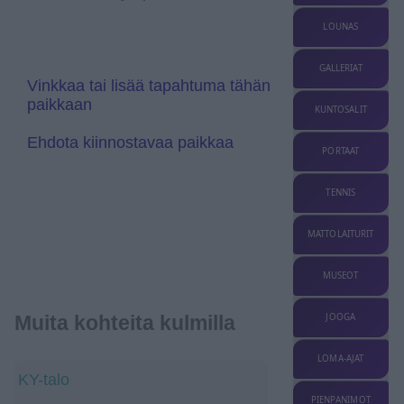
l
r
a
a
LOUNAS
t
n
e
s
l
GALLERIAT
a
Vinkkaa tai lisää tapahtuma tähän
t
paikkaan
e
KUNTOSALIT
Ehdota kiinnostavaa paikkaa
PORTAAT
TENNIS
MATTOLAITURIT
MUSEOT
Muita kohteita kulmilla
JOOGA
LOMA-AJAT
KY-talo
PIENPANIMOT