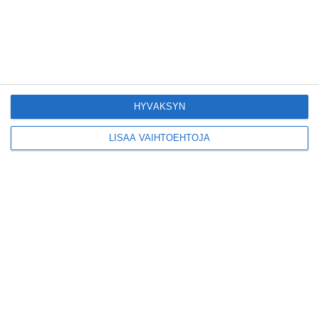
Lue lisää
Konepajan näyttämö
toi kiinnostavia
toimijoita Vallilaan
Lue lisää
HYVÄKSYN
LISÄÄ VAIHTOEHTOJA
Suosittu esitys tekee
joukkue- voimistelun
kääntöpuolia
näkyväksi
Lue lisää
Yrjönkadun uimahalli
avautui pitkän
odotuksen jälkeen
Lue lisää