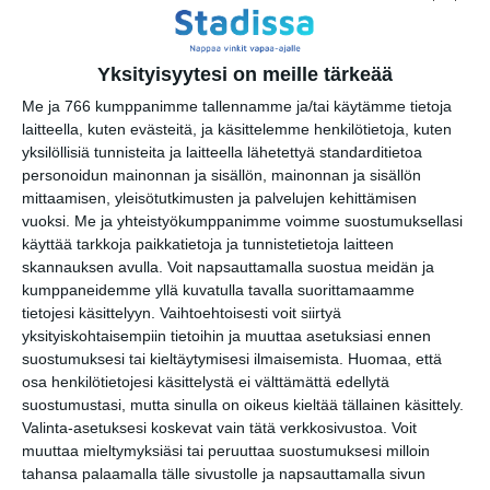
Osoite
Ludviginkatu 10
00130 Helsinki
Yksityisyytesi on meille tärkeää
Me ja 766 kumppanimme tallennamme ja/tai käytämme tietoja
laitteella, kuten evästeitä, ja käsittelemme henkilötietoja, kuten
yksilöllisiä tunnisteita ja laitteella lähetettyä standarditietoa
Elokuussa
personoidun mainonnan ja sisällön, mainonnan ja sisällön
nautitaan
mittaamisen, yleisötutkimusten ja palvelujen kehittämisen
tunnelmallisista
vuoksi.
Me ja yhteistyökumppanimme voimme suostumuksellasi
elokuvista ulkona
käyttää tarkkoja paikkatietoja ja tunnistetietoja laitteen
Lue lisää
skannauksen avulla. Voit napsauttamalla suostua meidän ja
kumppaneidemme yllä kuvatulla tavalla suorittamaamme
tietojesi käsittelyyn. Vaihtoehtoisesti voit siirtyä
Bassot jyrisevät
yksityiskohtaisempiin tietoihin ja muuttaa asetuksiasi ennen
Koffin puistossa
suostumuksesi tai kieltäytymisesi ilmaisemista.
Huomaa, että
Taiteiden yönä
osa henkilötietojesi käsittelystä ei välttämättä edellytä
Lue lisää
suostumustasi, mutta sinulla on oikeus kieltää tällainen käsittely.
Valinta-asetuksesi koskevat vain tätä verkkosivustoa. Voit
muuttaa mieltymyksiäsi tai peruuttaa suostumuksesi milloin
tahansa palaamalla tälle sivustolle ja napsauttamalla sivun
Kissojen Yöt