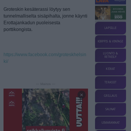
Groteskin kesäterassi löytyy sen
tunnelmalliselta sisäpihalta, jonne käynti
Erottajankadun puoleisesta
LAPSILLE
porttikongista.
KIRPPIS & VINTAGE
LUONTO &
https://www.facebook.com/groteskhelsin
RETKEILY
ki/
KEIKAT
TERASSIT
— Mainos —
×
GRILLAUS
SAUNAT
UIMARANNAT