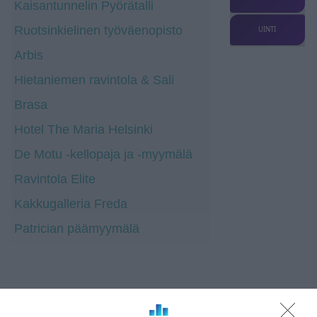
Kaisantunnelin Pyörätalli
Ruotsinkielinen työväenopisto
UINTI
Arbis
Hietaniemen ravintola & Sali
Brasa
Hotel The Maria Helsinki
De Motu -kellopaja ja -myymälä
Ravintola Elite
Kakkugalleria Freda
Patrician päämyymälä