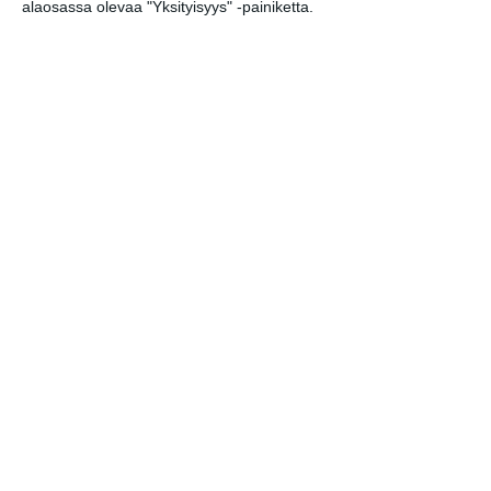
tarjoavat tunnelmaa
alaosassa olevaa "Yksityisyys" -painiketta.
syyskuun iltoihin
Lue lisää
Uusi stand-up -klubi
kutittelee
nauruhermoja
keskiviikkoisin
Lue lisää
Lapualaisooppera
herää
kummittelemaan
Mustikkamaan
kesässä
Lue lisää
Vaasankatu täyttyi
ihmisistä ja
tunnelmasta toista
kertaa