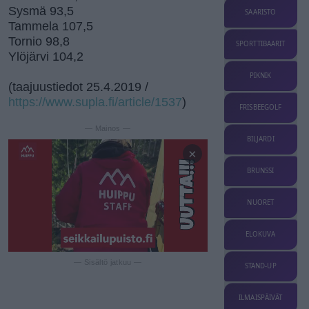
Sysmä 93,5
SAARISTO
Tammela 107,5
Tornio 98,8
SPORTTIBAARIT
Ylöjärvi 104,2
PIKNIK
(taajuustiedot 25.4.2019 /
https://www.supla.fi/article/1537
)
FRISBEEGOLF
— Mainos —
BILJARDI
×
BRUNSSI
NUORET
ELOKUVA
— Sisältö jatkuu —
STAND-UP
ILMAISPÄIVÄT