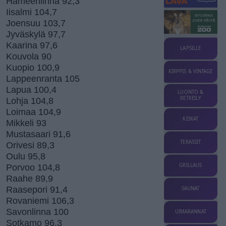
Hämeenlinna 92,3
Iisalmi 104,7
Joensuu 103,7
Jyväskylä 97,7
Kaarina 97,6
LAPSILLE
Kouvola 90
Kuopio 100,9
KIRPPIS & VINTAGE
Lappeenranta 105
Lapua 100,4
LUONTO &
RETKEILY
Lohja 104,8
Loimaa 104,9
KEIKAT
Mikkeli 93
Mustasaari 91,6
TERASSIT
Orivesi 89,3
Oulu 95,8
GRILLAUS
Porvoo 104,8
Raahe 89,9
Raasepori 91,4
SAUNAT
Rovaniemi 106,3
Savonlinna 100
UIMARANNAT
Sotkamo 96,3