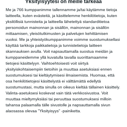
elokuvista ulkona
Yksityisyytesi on meille tärkeää
Lue lisää
Me ja 766 kumppanimme tallennamme ja/tai käytämme tietoja
laitteella, kuten evästeitä, ja käsittelemme henkilötietoja, kuten
yksilöllisiä tunnisteita ja laitteella lähetettyä standarditietoa
Bassot jyrisevät
personoidun mainonnan ja sisällön, mainonnan ja sisällön
Koffin puistossa
mittaamisen, yleisötutkimusten ja palvelujen kehittämisen
Taiteiden yönä
vuoksi.
Me ja yhteistyökumppanimme voimme suostumuksellasi
Lue lisää
käyttää tarkkoja paikkatietoja ja tunnistetietoja laitteen
skannauksen avulla. Voit napsauttamalla suostua meidän ja
kumppaneidemme yllä kuvatulla tavalla suorittamaamme
tietojesi käsittelyyn. Vaihtoehtoisesti voit siirtyä
Kissojen Yöt
tarjoavat tunnelmaa
yksityiskohtaisempiin tietoihin ja muuttaa asetuksiasi ennen
syyskuun iltoihin
suostumuksesi tai kieltäytymisesi ilmaisemista.
Huomaa, että
Lue lisää
osa henkilötietojesi käsittelystä ei välttämättä edellytä
suostumustasi, mutta sinulla on oikeus kieltää tällainen käsittely.
Valinta-asetuksesi koskevat vain tätä verkkosivustoa. Voit
muuttaa mieltymyksiäsi tai peruuttaa suostumuksesi milloin
Uusi stand-up -klubi
kutittelee
tahansa palaamalla tälle sivustolle ja napsauttamalla sivun
nauruhermoja
alaosassa olevaa "Yksityisyys" -painiketta.
keskiviikkoisin
Lue lisää