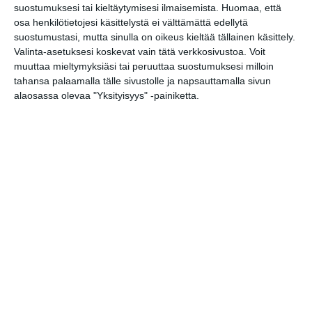
suostumuksesi tai kieltäytymisesi ilmaisemista.
Huomaa, että
osa henkilötietojesi käsittelystä ei välttämättä edellytä
Onko tässä
suostumustasi, mutta sinulla on oikeus kieltää tällainen käsittely.
Helsingin upein
Valinta-asetuksesi koskevat vain tätä verkkosivustoa. Voit
sporttibaari?
muuttaa mieltymyksiäsi tai peruuttaa suostumuksesi milloin
Lue lisää
tahansa palaamalla tälle sivustolle ja napsauttamalla sivun
alaosassa olevaa "Yksityisyys" -painiketta.
Michelin-kokki avasi
viihtyisän
kesäkeitaan
Helsinkiin
Lue lisää
Suljettu Hanasaaren
voimalaitos avautui
yleisölle
Lue lisää
Sunnuntaikirppikset