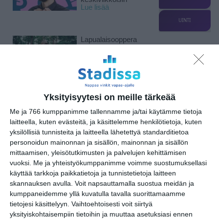
Lue lisää
UINTI
Lapualaisooppera
herää
kummittelemaan
Mustikkamaan
kesässä
Lue lisää
Yksityisyytesi on meille tärkeää
Vaasankatu täyttyi
Me ja 766 kumppanimme tallennamme ja/tai käytämme tietoja
ihmisistä ja
laitteella, kuten evästeitä, ja käsittelemme henkilötietoja, kuten
tunnelmasta toista
yksilöllisiä tunnisteita ja laitteella lähetettyä standarditietoa
kertaa
Lue lisää
personoidun mainonnan ja sisällön, mainonnan ja sisällön
mittaamisen, yleisötutkimusten ja palvelujen kehittämisen
vuoksi.
Me ja yhteistyökumppanimme voimme suostumuksellasi
käyttää tarkkoja paikkatietoja ja tunnistetietoja laitteen
Näissä Helsingin
satamissa nähdään
skannauksen avulla. Voit napsauttamalla suostua meidän ja
kesällä
kumppaneidemme yllä kuvatulla tavalla suorittamaamme
loistoristeilijöitä
tietojesi käsittelyyn. Vaihtoehtoisesti voit siirtyä
Lue lisää
yksityiskohtaisempiin tietoihin ja muuttaa asetuksiasi ennen