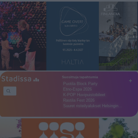
Suosittuja tapahtumia
+
Puotila Block Party
Etno-Espa 2026
K-POP Huvipuistobileet
Rastila Fest 2026
Suuret risteilyalukset Helsingin…