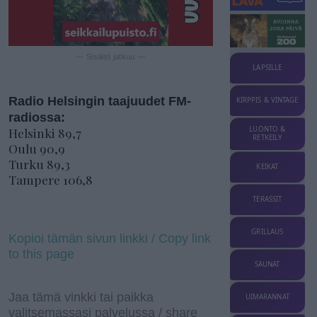
— Sisältö jatkuu —
LAPSILLE
Radio Helsingin taajuudet FM-
KIRPPIS & VINTAGE
radiossa:
Helsinki 89,7
LUONTO &
RETKEILY
Oulu 90,9
Turku 89,3
KEIKAT
Tampere 106,8
TERASSIT
GRILLAUS
Kopioi tämän sivun linkki / Copy link
to this page
SAUNAT
Jaa tämä vinkki tai paikka
UIMARANNAT
valitsemassasi palvelussa / share