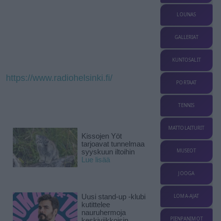
LOUNAS
GALLERIAT
KUNTOSALIT
https://www.radiohelsinki.fi/
PORTAAT
TENNIS
MATTOLAITURIT
Kissojen Yöt
tarjoavat tunnelmaa
MUSEOT
syyskuun iltoihin
Lue lisää
JOOGA
Uusi stand-up -klubi
LOMA-AJAT
kutittelee
nauruhermoja
PIENPANIMOT
keskiviikkoisin