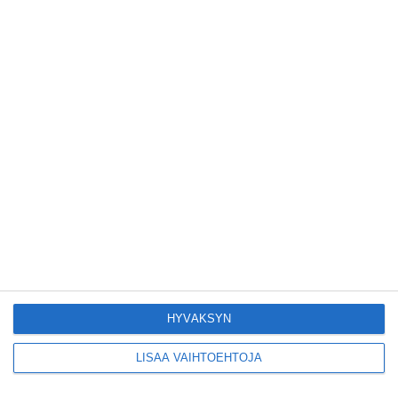
Suosittu esitys tekee
joukkue- voimistelun
kääntöpuolia
näkyväksi
Lue lisää
Yrjönkadun uimahalli
avautui pitkän
odotuksen jälkeen
Lue lisää
Tämä lavarunous-
ilta on tiettävästi
ainoa laatuaan koko
maailmassa
HYVÄKSYN
Lue lisää
LISÄÄ VAIHTOEHTOJA
Tällainen on paljon