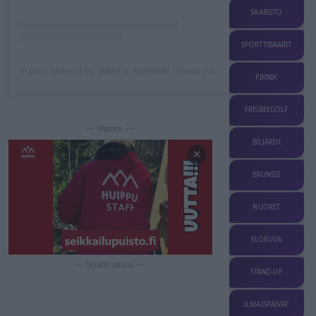
SAARISTO
SPORTTIBAARIT
A post shared by Wanha Apteekki (@wanha__apteekki)
PIKNIK
FRISBEEGOLF
— Mainos —
BILJARDI
×
BRUNSSI
NUORET
ELOKUVA
— Sisältö jatkuu —
STAND-UP
ILMAISPÄIVÄT