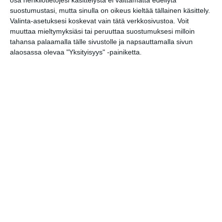
suostumustasi, mutta sinulla on oikeus kieltää tällainen käsittely.
Elokuussa
Valinta-asetuksesi koskevat vain tätä verkkosivustoa. Voit
nautitaan
muuttaa mieltymyksiäsi tai peruuttaa suostumuksesi milloin
tunnelmallisista
tahansa palaamalla tälle sivustolle ja napsauttamalla sivun
elokuvista ulkona
alaosassa olevaa "Yksityisyys" -painiketta.
Lue lisää
Bassot jyrisevät
Koffin puistossa
Taiteiden yönä
Lue lisää
Kissojen Yöt
tarjoavat tunnelmaa
syyskuun iltoihin
Lue lisää
Uusi stand-up -klubi