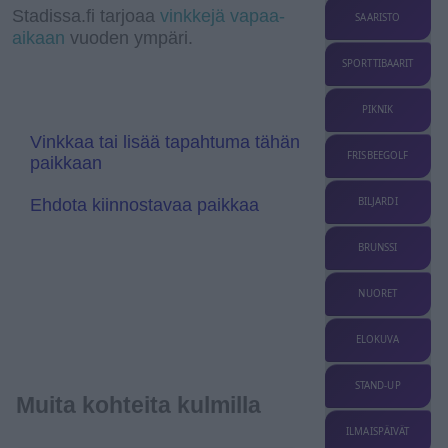
a
I
a
r
l
Stadissa.fi tarjoaa
vinkkejä vapaa-
SAARISTO
m
n
n
e
aikaan
vuoden ympäri.
s
T
l
r
SPORTTIBAARIT
a
a
t
n
e
s
PIKNIK
l
a
Vinkkaa tai lisää tapahtuma tähän
t
FRISBEEGOLF
paikkaan
e
Ehdota kiinnostavaa paikkaa
BILJARDI
BRUNSSI
NUORET
ELOKUVA
STAND-UP
Muita kohteita kulmilla
ILMAISPÄIVÄT