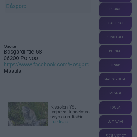
Båsgord
LOUNAS
GALLERIAT
KUNTOSALIT
Osoite
Bosgårdintie 68
PORTAAT
06200 Porvoo
https://www.facebook.com/Bosgard
TENNIS
Maatila
MATTOLAITURIT
MUSEOT
Kissojen Yöt
JOOGA
tarjoavat tunnelmaa
syyskuun iltoihin
Lue lisää
LOMA-AJAT
PIENPANIMOT