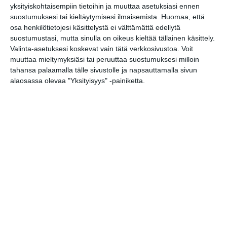
yksityiskohtaisempiin tietoihin ja muuttaa asetuksiasi ennen
kesällä
loistoristeilijöitä
suostumuksesi tai kieltäytymisesi ilmaisemista.
Huomaa, että
Lue lisää
osa henkilötietojesi käsittelystä ei välttämättä edellytä
suostumustasi, mutta sinulla on oikeus kieltää tällainen käsittely.
Valinta-asetuksesi koskevat vain tätä verkkosivustoa. Voit
muuttaa mieltymyksiäsi tai peruuttaa suostumuksesi milloin
Onko tässä
Helsingin upein
tahansa palaamalla tälle sivustolle ja napsauttamalla sivun
sporttibaari?
alaosassa olevaa "Yksityisyys" -painiketta.
Lue lisää
Michelin-kokki avasi
viihtyisän
kesäkeitaan
Helsinkiin
Lue lisää
Suljettu Hanasaaren
voimalaitos avautui
yleisölle
Lue lisää