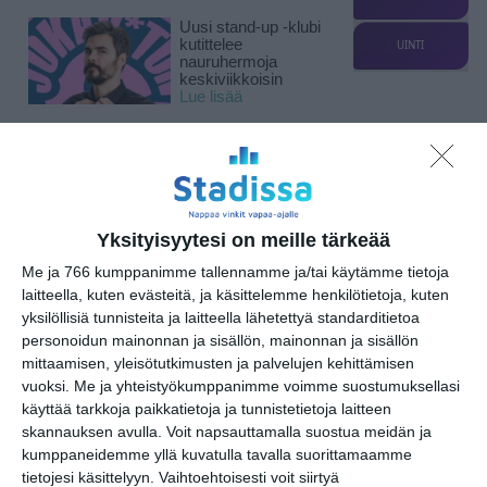
Uusi stand-up -klubi
kutittelee
UINTI
nauruhermoja
keskiviikkoisin
Lue lisää
Lapualaisooppera
herää
kummittelemaan
Mustikkamaan
kesässä
Yksityisyytesi on meille tärkeää
Lue lisää
Me ja 766 kumppanimme tallennamme ja/tai käytämme tietoja
laitteella, kuten evästeitä, ja käsittelemme henkilötietoja, kuten
yksilöllisiä tunnisteita ja laitteella lähetettyä standarditietoa
Vaasankatu täyttyi
personoidun mainonnan ja sisällön, mainonnan ja sisällön
ihmisistä ja
tunnelmasta toista
mittaamisen, yleisötutkimusten ja palvelujen kehittämisen
kertaa
vuoksi.
Me ja yhteistyökumppanimme voimme suostumuksellasi
Lue lisää
käyttää tarkkoja paikkatietoja ja tunnistetietoja laitteen
skannauksen avulla. Voit napsauttamalla suostua meidän ja
kumppaneidemme yllä kuvatulla tavalla suorittamaamme
Näissä Helsingin
tietojesi käsittelyyn. Vaihtoehtoisesti voit siirtyä
satamissa nähdään