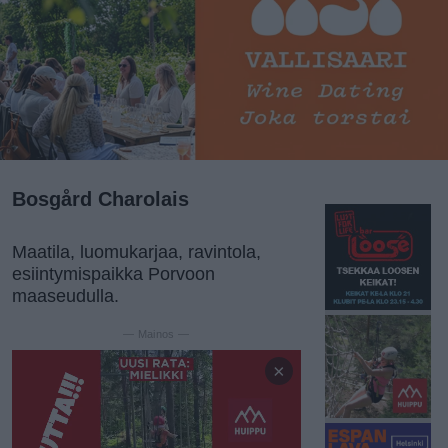
Bosgård Charolais
Maatila, luomukarjaa, ravintola,
esiintymispaikka Porvoon
maaseudulla.
— Mainos —
×