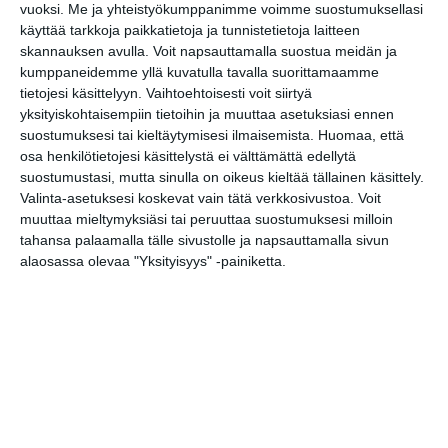
vuoksi.
Me ja yhteistyökumppanimme voimme suostumuksellasi
käyttää tarkkoja paikkatietoja ja tunnistetietoja laitteen
Lapualaisooppera
skannauksen avulla. Voit napsauttamalla suostua meidän ja
herää
kumppaneidemme yllä kuvatulla tavalla suorittamaamme
kummittelemaan
tietojesi käsittelyyn. Vaihtoehtoisesti voit siirtyä
Mustikkamaan
kesässä
yksityiskohtaisempiin tietoihin ja muuttaa asetuksiasi ennen
Lue lisää
suostumuksesi tai kieltäytymisesi ilmaisemista.
Huomaa, että
osa henkilötietojesi käsittelystä ei välttämättä edellytä
suostumustasi, mutta sinulla on oikeus kieltää tällainen käsittely.
Vaasankatu täyttyi
Valinta-asetuksesi koskevat vain tätä verkkosivustoa. Voit
ihmisistä ja
muuttaa mieltymyksiäsi tai peruuttaa suostumuksesi milloin
tunnelmasta toista
kertaa
tahansa palaamalla tälle sivustolle ja napsauttamalla sivun
Lue lisää
alaosassa olevaa "Yksityisyys" -painiketta.
Näissä Helsingin
satamissa nähdään
kesällä
loistoristeilijöitä
Lue lisää