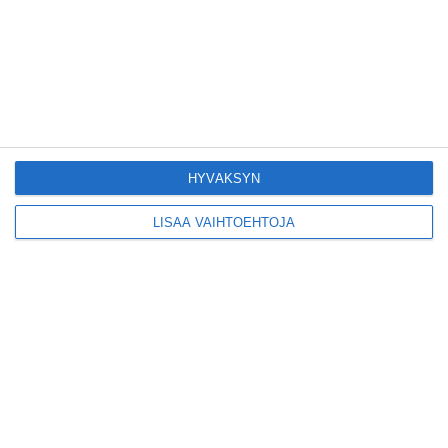
Suosittu esitys tekee
joukkue- voimistelun
kääntöpuolia
näkyväksi
Lue lisää
Yrjönkadun uimahalli
avautui pitkän
odotuksen jälkeen
HYVÄKSYN
Lue lisää
LISÄÄ VAIHTOEHTOJA
Tämä lavarunous-
ilta on tiettävästi
ainoa laatuaan koko
maailmassa
Lue lisää
Tällainen on paljon
kehuttu
pastaravintola
Eerikinkadulla