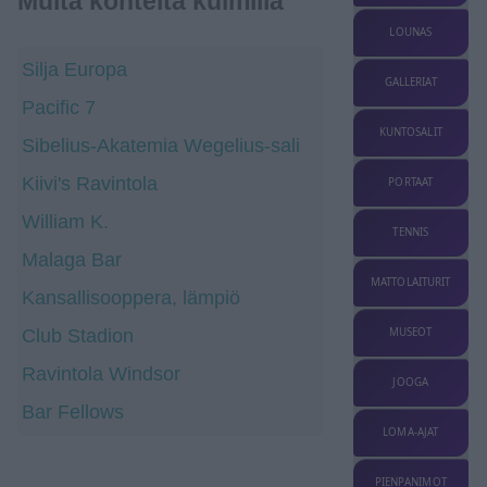
Muita kohteita kulmilla
LOUNAS
Silja Europa
GALLERIAT
Pacific 7
KUNTOSALIT
Sibelius-Akatemia Wegelius-sali
Kiivi's Ravintola
PORTAAT
William K.
TENNIS
Malaga Bar
MATTOLAITURIT
Kansallisooppera, lämpiö
Club Stadion
MUSEOT
Ravintola Windsor
JOOGA
Bar Fellows
LOMA-AJAT
PIENPANIMOT