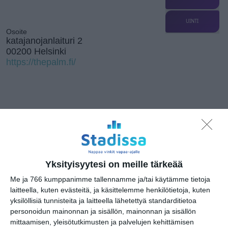
UINTI
Osoite
katajanojanlaituri 2
00200 Helsinki
https://thepalm.fi/
Kissojen Yöt
tarjoavat tunnelmaa
syyskuun iltoihin
Lue lisää
Yksityisyytesi on meille tärkeää
Me ja 766 kumppanimme tallennamme ja/tai käytämme tietoja
Uusi stand-up -klubi
laitteella, kuten evästeitä, ja käsittelemme henkilötietoja, kuten
kutittelee
yksilöllisiä tunnisteita ja laitteella lähetettyä standarditietoa
nauruhermoja
keskiviikkoisin
personoidun mainonnan ja sisällön, mainonnan ja sisällön
Lue lisää
mittaamisen, yleisötutkimusten ja palvelujen kehittämisen