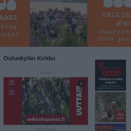
Oulunkylän Kirkko
— Mainos —
×
— Sisältö jatkuu —