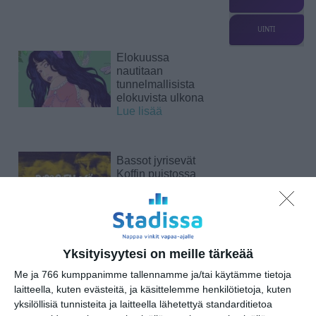
UINTI
Elokuussa
nautitaan
tunnelmallisista
elokuvista ulkona
Lue lisää
Bassot jyrisevät
Koffin puistossa
Taiteiden yönä
Lue lisää
Yksityisyytesi on meille tärkeää
Kissojen Yöt
tarjoavat tunnelmaa
Me ja 766 kumppanimme tallennamme ja/tai käytämme tietoja
syyskuun iltoihin
laitteella, kuten evästeitä, ja käsittelemme henkilötietoja, kuten
Lue lisää
yksilöllisiä tunnisteita ja laitteella lähetettyä standarditietoa