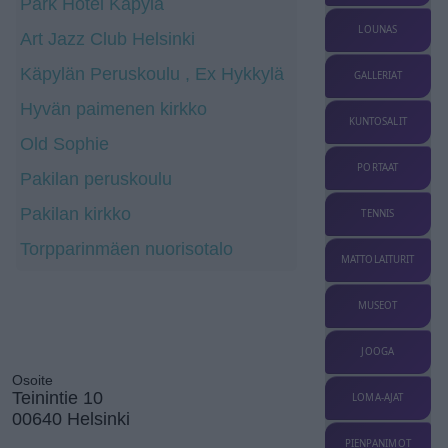
Park Hotel Käpylä
LOUNAS
Art Jazz Club Helsinki
Käpylän Peruskoulu , Ex Hykkylä
GALLERIAT
Hyvän paimenen kirkko
KUNTOSALIT
Old Sophie
PORTAAT
Pakilan peruskoulu
Pakilan kirkko
TENNIS
Torpparinmäen nuorisotalo
MATTOLAITURIT
MUSEOT
JOOGA
Osoite
Teinintie 10
LOMA-AJAT
00640 Helsinki
PIENPANIMOT