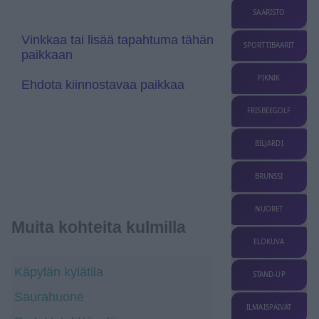
e
s
SAARISTO
l
a
Vinkkaa tai lisää tapahtuma tähän
t
SPORTTIBAARIT
paikkaan
e
PIKNIK
Ehdota kiinnostavaa paikkaa
FRISBEEGOLF
BILJARDI
BRUNSSI
NUORET
Muita kohteita kulmilla
ELOKUVA
Käpylän kylätila
STAND-UP
Saurahuone
ILMAISPÄIVÄT