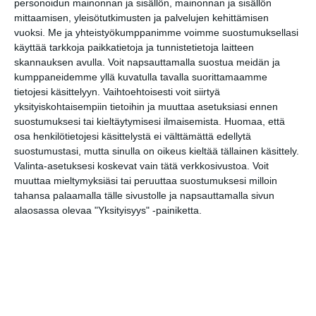
personoidun mainonnan ja sisällön, mainonnan ja sisällön
mittaamisen, yleisötutkimusten ja palvelujen kehittämisen
Uusi stand-up -klubi
vuoksi.
Me ja yhteistyökumppanimme voimme suostumuksellasi
kutittelee
käyttää tarkkoja paikkatietoja ja tunnistetietoja laitteen
nauruhermoja
keskiviikkoisin
skannauksen avulla. Voit napsauttamalla suostua meidän ja
Lue lisää
kumppaneidemme yllä kuvatulla tavalla suorittamaamme
tietojesi käsittelyyn. Vaihtoehtoisesti voit siirtyä
yksityiskohtaisempiin tietoihin ja muuttaa asetuksiasi ennen
Lapualaisooppera
suostumuksesi tai kieltäytymisesi ilmaisemista.
Huomaa, että
herää
osa henkilötietojesi käsittelystä ei välttämättä edellytä
kummittelemaan
suostumustasi, mutta sinulla on oikeus kieltää tällainen käsittely.
Mustikkamaan
kesässä
Valinta-asetuksesi koskevat vain tätä verkkosivustoa. Voit
Lue lisää
muuttaa mieltymyksiäsi tai peruuttaa suostumuksesi milloin
tahansa palaamalla tälle sivustolle ja napsauttamalla sivun
alaosassa olevaa "Yksityisyys" -painiketta.
Vaasankatu täyttyi
ihmisistä ja
tunnelmasta toista
kertaa
Lue lisää
Näissä Helsingin