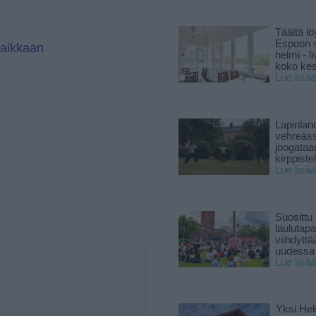
Täältä lö
Espoon s
paikkaan
helmi - 
koko ke
Lue lisää
Lapinlan
vehreäss
joogataa
kirppiste
Lue lisää
Suosittu
laulutap
viihdyttä
uudessa
Lue lisää
Yksi Hel