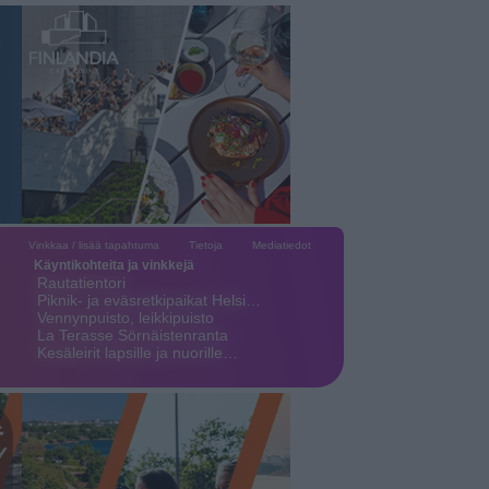
Vinkkaa / lisää tapahtuma
Tietoja
Mediatiedot
Käyntikohteita ja vinkkejä
Rautatientori
Piknik- ja eväsretkipaikat Helsi…
Vennynpuisto, leikkipuisto
La Terasse Sörnäistenranta
Kesäleirit lapsille ja nuorille…