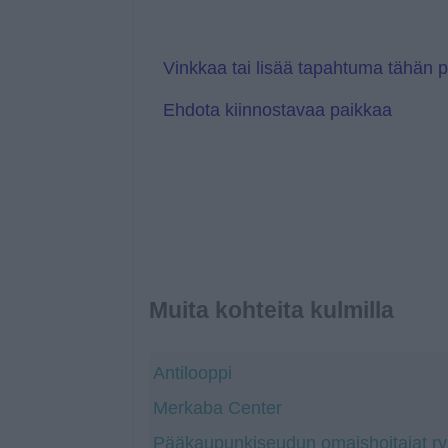
l
r
a
a
t
n
e
s
l
Vinkkaa tai lisää tapahtuma tähän 
a
t
Ehdota kiinnostavaa paikkaa
e
Muita kohteita kulmilla
Antilooppi
Merkaba Center
Pääkaupunkiseudun omaishoitajat ry