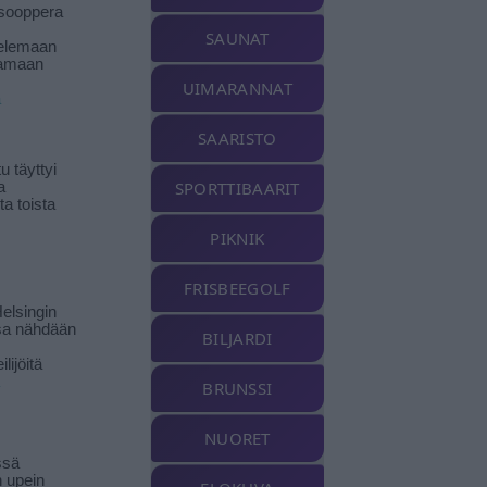
isooppera
SAUNAT
elemaan
amaan
UIMARANNAT
ä
SAARISTO
 täyttyi
SPORTTIBAARIT
a
a toista
PIKNIK
FRISBEEGOLF
elsingin
sa nähdään
BILJARDI
ilijöitä
BRUNSSI
NUORET
ssä
n upein