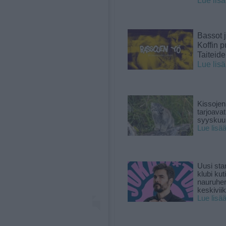
Lue lis
Bassot j
Koffin p
Taiteid
Lue lis
Kissojen
tarjoava
syyskuun
Lue lisä
Uusi sta
klubi kut
nauruhe
keskiviik
Lue lisä