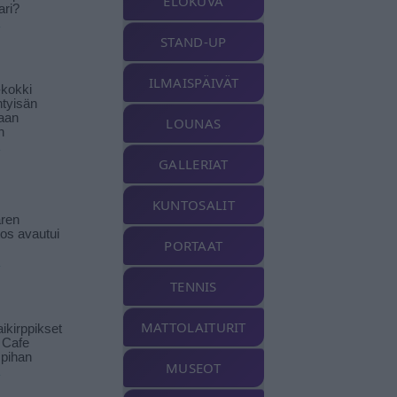
ELOKUVA
ari?
STAND-UP
ILMAISPÄIVÄT
-kokki
htyisän
aan
LOUNAS
n
GALLERIAT
KUNTOSALIT
ren
tos avautui
PORTAAT
TENNIS
MATTOLAITURIT
ikirppikset
t Cafe
pihan
MUSEOT