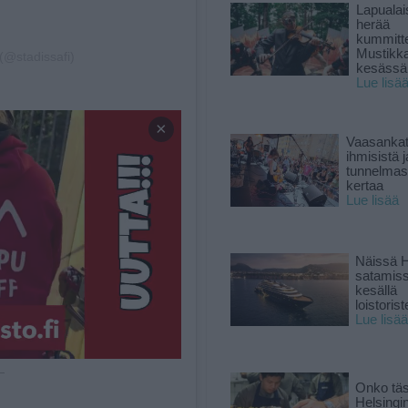
Lapuala
herää
kummitt
Mustikk
(@stadissafi)
kesässä
Lue lisä
×
Vaasankatu
ihmisistä j
tunnelmast
kertaa
Lue lisää
Näissä H
satamis
kesällä
loistoriste
Lue lisää
 —
Onko tä
Helsingi