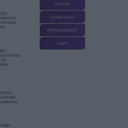
JOOGA
ytyy
LOMA-AJAT
aariston
livemusaa
sän
PIENPANIMOT
UINTI
den
ä puistosa
n ja
llään
ahtuma
ä kesällä
 paikassa
singin