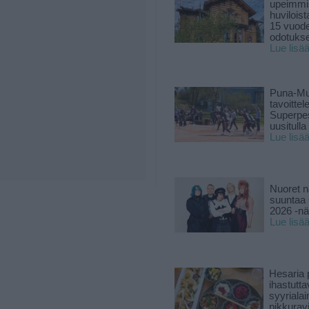
upeimmi
huviloist
15 vuod
odotukse
Lue lisä
Puna-Mu
tavoitte
Superpe
uusitulla
Lue lisä
Nuoret n
suuntaa 
2026 -nä
Lue lisä
Hesaria p
ihastutt
syyriala
pikkuravi