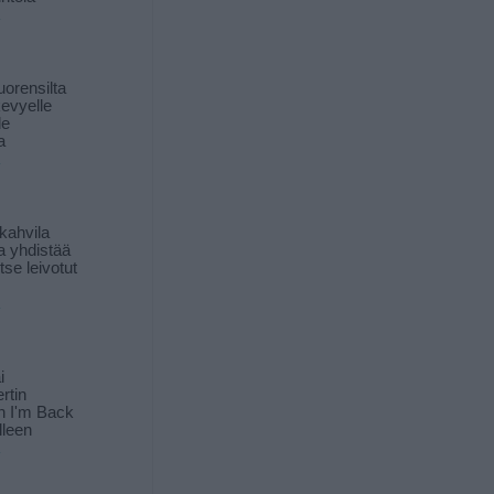
orensilta
kevyelle
le
a
kahvila
a yhdistää
itse leivotut
i
rtin
in I'm Back
lleen