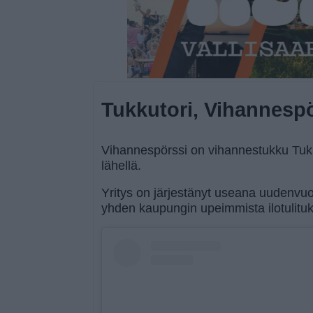
Tukkutori, Vihannesp
Vihannespörssi on vihannestukku Tukkut
lähellä.
Yritys on järjestänyt useana uudenvuo
yhden kaupungin upeimmista ilotulituk