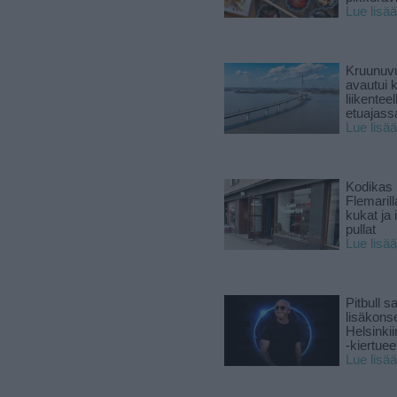
Lue lisää
Kruunuvu
avautui 
liikenteel
etuajass
Lue lisää
Kodikas 
Flemarill
kukat ja 
pullat
Lue lisää
Pitbull sa
lisäkonse
Helsinki
-kiertuee
Lue lisää