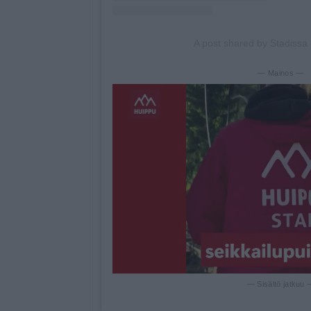
A post shared by Stadissa 
— Mainos —
— Sisältö jatkuu