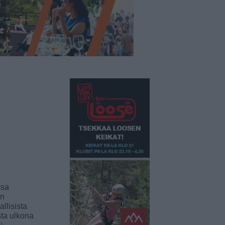
ssa
an
llisista
sta ulkona