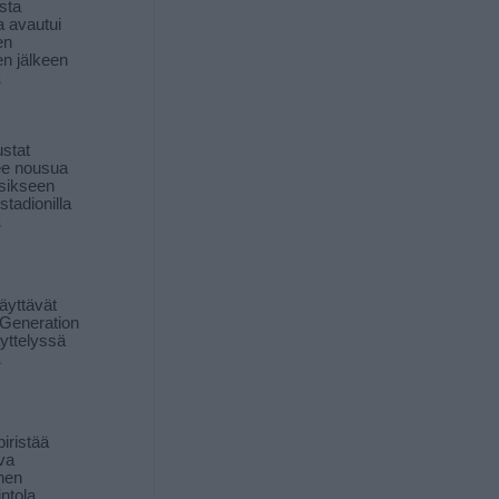
sta
a avautui
en
n jälkeen
ä
stat
lee nousua
sikseen
 stadionilla
ä
äyttävät
Generation
yttelyssä
ä
iristää
ava
inen
ntola