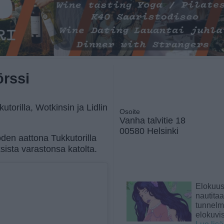
örssi
orilla, Wotkinsin ja Lidlin
Osoite
Vanha talvitie 18
00580 Helsinki
den aattona Tukkutorilla
sista varastonsa katolta.
Elokuu
nautita
tunnelma
elokuvi