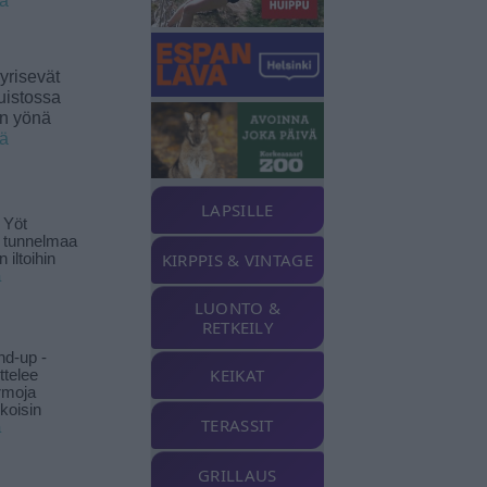
ää
yrisevät
uistossa
en yönä
ää
LAPSILLE
 Yöt
t tunnelmaa
KIRPPIS & VINTAGE
 iltoihin
ä
LUONTO &
RETKEILY
nd-up -
KEIKAT
ittelee
rmoja
koisin
TERASSIT
ä
GRILLAUS