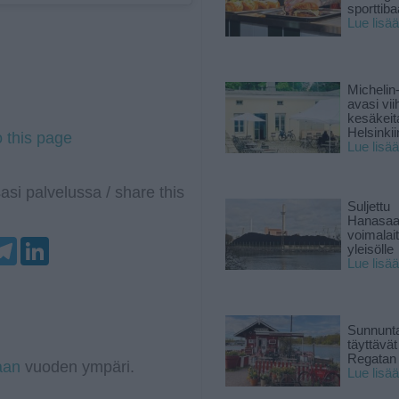
sporttiba
Lue lisää
Michelin
avasi vii
kesäkeit
Helsinkii
o this page
Lue lisää
asi palvelussa / share this
Suljettu
Hanasaa
voimalai
T
L
yleisölle
e
i
Lue lisää
l
n
e
k
g
e
r
d
a
I
Sunnunta
m
n
täyttävä
Regatan 
aan
vuoden ympäri.
Lue lisää