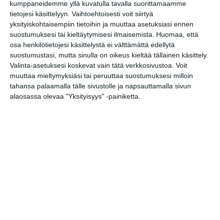
kumppaneidemme yllä kuvatulla tavalla suorittamaamme
tietojesi käsittelyyn. Vaihtoehtoisesti voit siirtyä
yksityiskohtaisempiin tietoihin ja muuttaa asetuksiasi ennen
suostumuksesi tai kieltäytymisesi ilmaisemista.
Huomaa, että
osa henkilötietojesi käsittelystä ei välttämättä edellytä
suostumustasi, mutta sinulla on oikeus kieltää tällainen käsittely.
Valinta-asetuksesi koskevat vain tätä verkkosivustoa. Voit
Osoite
muuttaa mieltymyksiäsi tai peruuttaa suostumuksesi milloin
Elielinaukio 2 G
tahansa palaamalla tälle sivustolle ja napsauttamalla sivun
00099 Helsinki
alaosassa olevaa "Yksityisyys" -painiketta.
http://www.helmet.fi/fi-
FI/Kirjastot_ja_palvelut/Kirjasto_10
Elokuussa
nautitaan
tunnelmallisista
elokuvista ulkona
Lue lisää