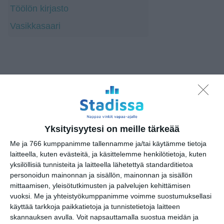
Töölön kirjasto
Vasikkasaari
Yksityisyytesi on meille tärkeää
Me ja 766 kumppanimme tallennamme ja/tai käytämme tietoja
laitteella, kuten evästeitä, ja käsittelemme henkilötietoja, kuten
yksilöllisiä tunnisteita ja laitteella lähetettyä standarditietoa
personoidun mainonnan ja sisällön, mainonnan ja sisällön
mittaamisen, yleisötutkimusten ja palvelujen kehittämisen
vuoksi.
Me ja yhteistyökumppanimme voimme suostumuksellasi
käyttää tarkkoja paikkatietoja ja tunnistetietoja laitteen
HU - Kirjasto 10:n digitointipiste
skannauksen avulla. Voit napsauttamalla suostua meidän ja