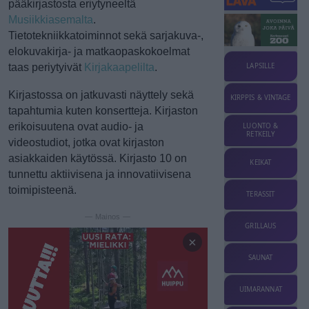
pääkirjastosta eriytyneeltä
Musiikkiasemalta
.
Tietotekniikkatoiminnot sekä sarjakuva-,
elokuvakirja- ja matkaopaskokoelmat
taas periytyivät
Kirjakaapelilta
.
LAPSILLE
Kirjastossa on jatkuvasti näyttely sekä
KIRPPIS & VINTAGE
tapahtumia kuten konsertteja. Kirjaston
erikoisuutena ovat audio- ja
LUONTO &
RETKEILY
videostudiot, jotka ovat kirjaston
asiakkaiden käytössä. Kirjasto 10 on
KEIKAT
tunnettu aktiivisena ja innovatiivisena
toimipisteenä.
TERASSIT
— Mainos —
GRILLAUS
×
SAUNAT
UIMARANNAT