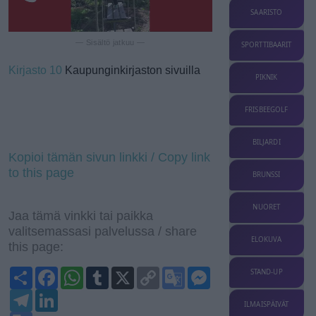
SAARISTO
— Sisältö jatkuu —
SPORTTIBAARIT
Kirjasto 10
Kaupunginkirjaston sivuilla
PIKNIK
FRISBEEGOLF
BILJARDI
Kopioi tämän sivun linkki / Copy link
to this page
BRUNSSI
NUORET
Jaa tämä vinkki tai paikka
valitsemassasi palvelussa / share
ELOKUVA
this page:
S
F
W
T
X
C
G
M
STAND-UP
h
a
h
u
o
o
e
a
T
c
L
a
m
p
o
s
r
e
e
i
t
b
y
g
s
ILMAISPÄIVÄT