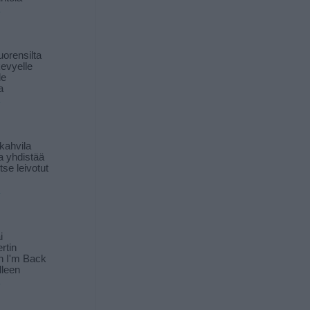
orensilta
kevyelle
le
a
kahvila
a yhdistää
itse leivotut
i
rtin
in I'm Back
lleen