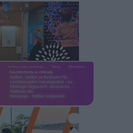
Vinkkaa / lisää tapahtuma
Tietoja
Mediatiedot
Käyntikohteita ja vinkkejä
Kallion, Valillan ja Keskisen He…
Lentokoneiden katselupaikat - ka…
Helsingin kirpputorit, second-ha…
Haltialan tila
Konepaja - Vallilan makasiinit