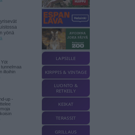
ää
yrisevät
uistossa
en yönä
ää
LAPSILLE
 Yöt
t tunnelmaa
KIRPPIS & VINTAGE
 iltoihin
ä
LUONTO &
RETKEILY
nd-up -
KEIKAT
ittelee
rmoja
koisin
TERASSIT
ä
GRILLAUS