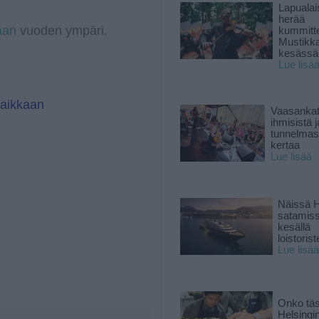
a
I
Lapuala
m
n
herää
aan
vuoden ympäri.
kummitt
Mustikk
kesässä
Lue lisä
paikkaan
Vaasankatu
ihmisistä j
tunnelmast
kertaa
Lue lisää
Näissä H
satamis
kesällä
loistoriste
Lue lisää
Onko tä
Helsingi