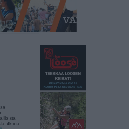
ssa
an
llisista
sta ulkona