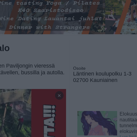
alo
en Paviljongin vieressä
Osoite
vellen, bussilla ja autolla.
Läntinen koulupolku 1-3
02700 Kauniainen
×
Elokuu
nautita
tunnelma
elokuvi