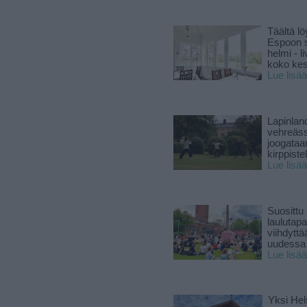
Täältä lö
Espoon s
helmi - 
koko ke
Lue lisää
Lapinlan
vehreäss
joogataa
kirppiste
Lue lisää
Suosittu
laulutap
viihdyttä
uudessa
Lue lisää
Yksi Hel