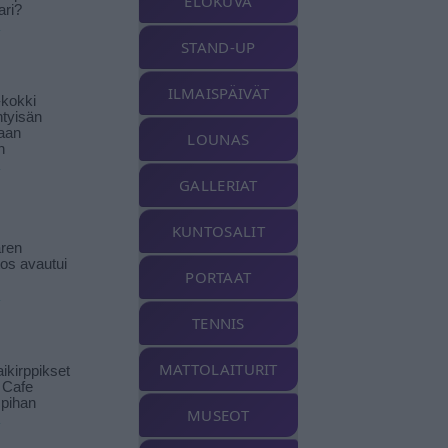
ELOKUVA
ari?
STAND-UP
ILMAISPÄIVÄT
-kokki
htyisän
aan
LOUNAS
n
GALLERIAT
KUNTOSALIT
ren
tos avautui
PORTAAT
TENNIS
MATTOLAITURIT
ikirppikset
t Cafe
pihan
MUSEOT