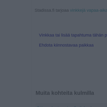
o
p
n
T
g
o
k
p
k
r
e
g
a
r
l
Stadissa.fi tarjoaa
vinkkejä vapaa-aik
n
e
s
T
l
r
a
a
t
n
e
s
l
Vinkkaa tai lisää tapahtuma tähän 
a
t
Ehdota kiinnostavaa paikkaa
e
Muita kohteita kulmilla