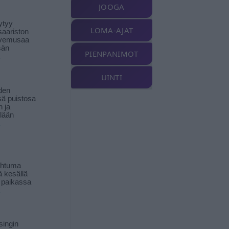
JOOGA
ytyy
LOMA-AJAT
aariston
livemusaa
sän
PIENPANIMOT
UINTI
den
ä puistosa
n ja
llään
ahtuma
ä kesällä
 paikassa
singin