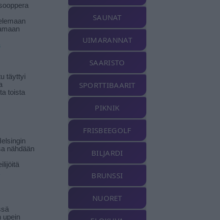
isooppera
SAUNAT
elemaan
amaan
UIMARANNAT
ä
SAARISTO
 täyttyi
SPORTTIBAARIT
a
a toista
PIKNIK
FRISBEEGOLF
elsingin
sa nähdään
BILJARDI
ilijöitä
BRUNSSI
NUORET
ssä
n upein