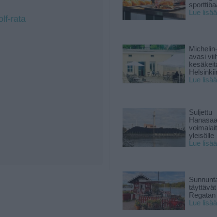
sporttiba
Lue lisää
lf-rata
Michelin
avasi vii
kesäkeit
Helsinkii
Lue lisää
Suljettu
Hanasaa
voimalai
yleisölle
Lue lisää
Sunnunta
täyttävä
Regatan 
Lue lisää