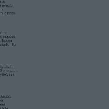
sta
a avautui
en
n jälkeen
ä
stat
lee nousua
sikseen
 stadionilla
ä
äyttävät
Generation
yttelyssä
ä
iristää
ava
inen
ntola