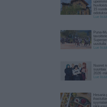
upeimmi
huviloist
15 vuod
odotukse
Lue lisä
Puna-Mu
tavoitte
Superpe
uusitulla
Lue lisä
Nuoret n
suuntaa 
2026 -nä
Lue lisä
Hesaria p
ihastutt
syyriala
pikkuravi