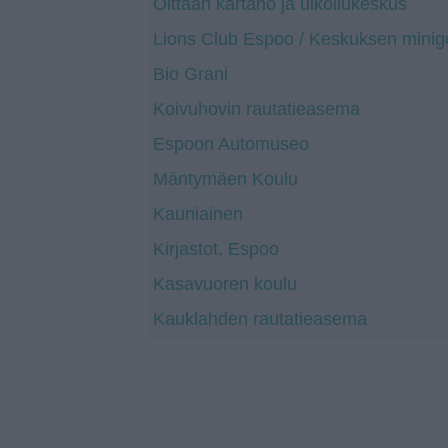
Oittaan kartano ja ulkoilukeskus
Lions Club Espoo / Keskuksen minigo
Bio Grani
Koivuhovin rautatieasema
Espoon Automuseo
Mäntymäen Koulu
Kauniainen
Kirjastot, Espoo
Kasavuoren koulu
Kauklahden rautatieasema