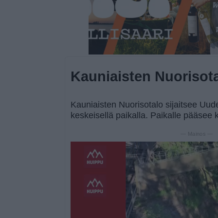
Kauniaisten Nuorisot
Kauniaisten Nuorisotalo sijaitsee Uud
keskeisellä paikalla. Paikalle pääsee kä
— Mainos —