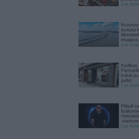
Lue lisää
Kruunuvu
avautui 
liikenteel
etuajass
Lue lisää
Kodikas 
Flemarill
kukat ja 
pullat
Lue lisää
Pitbull sa
lisäkonse
Helsinki
-kiertuee
Lue lisää