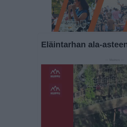
Eläintarhan ala-astee
— Mainos —