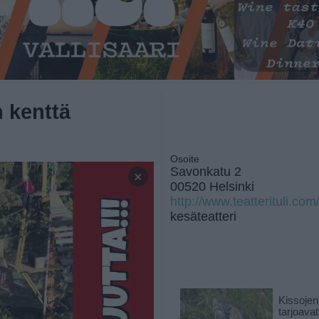
n kenttä
Osoite
Savonkatu 2
×
00520 Helsinki
http://www.teatterituli.com
kesäteatteri
Kissojen
tarjoava