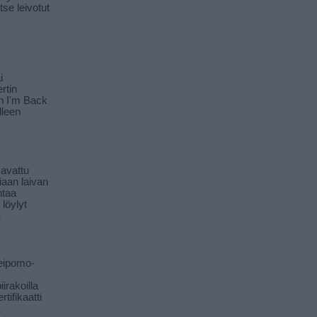
itse leivotut
i
rtin
in I'm Back
lleen
 avattu
iaan laivan
ntaa
löylyt
ä
eipomo-
iirakoilla
tifikaatti
ä