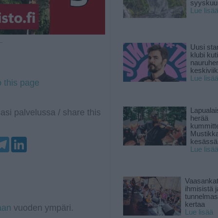
syyskuun
Lue lisä
 —
Uusi sta
klubi kut
nauruhe
keskiviik
Lue lisä
o this page
Lapuala
asi palvelussa / share this
herää
kummitt
Mustikk
T
L
kesässä
e
i
Lue lisä
l
n
e
k
g
e
r
d
Vaasankatu
a
I
ihmisistä j
m
n
tunnelmast
kertaa
aan
vuoden ympäri.
Lue lisää