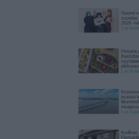
Nuoret n
suuntaa 
2026 -nä
Lue lisä
Hesaria p
ihastutt
syyriala
pikkuravi
Lue lisää
Kruunuvu
avautui 
liikenteel
etuajass
Lue lisää
Kodikas 
Flemarill