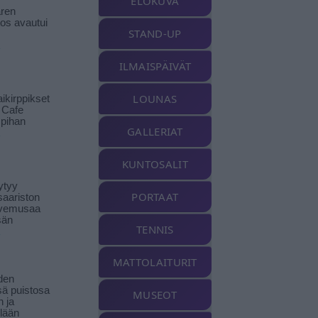
ELOKUVA
ren
tos avautui
STAND-UP
ILMAISPÄIVÄT
LOUNAS
ikirppikset
t Cafe
pihan
GALLERIAT
KUNTOSALIT
ytyy
PORTAAT
aariston
livemusaa
sän
TENNIS
MATTOLAITURIT
den
ä puistosa
MUSEOT
n ja
llään