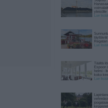
Suljettu
Hanasaa
voimalai
yleisölle
Lue lisää
Sunnunta
täyttävä
Regatan 
Lue lisää
Täältä lö
Espoon s
helmi - 
koko ke
Lue lisää
Lapinlan
vehreäss
joogataa
kirppiste