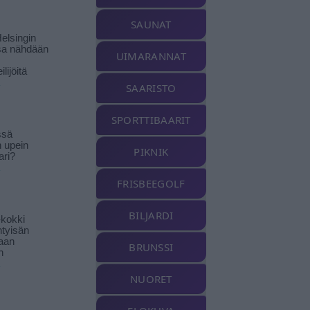
SAUNAT
elsingin
sa nähdään
UIMARANNAT
ilijöitä
SAARISTO
SPORTTIBAARIT
ssä
n upein
PIKNIK
ari?
FRISBEEGOLF
BILJARDI
-kokki
htyisän
aan
BRUNSSI
n
NUORET