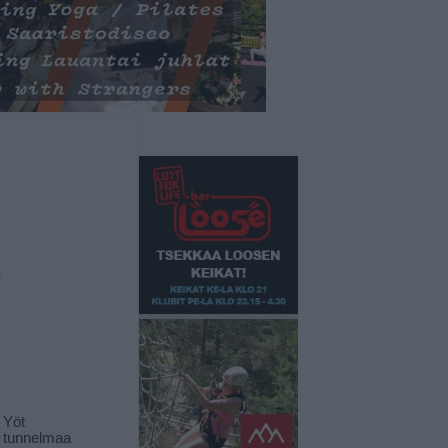
/
 Yöt
t tunnelmaa