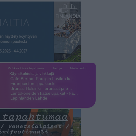
Vinkkaa / lisää tapahtuma
Tietoja
Mediatiedot
Käyntikohteita ja vinkkejä
Cafe Bertha, Pauligin huvilan ka…
Eiranpuiston lippakioski
Brunssi Helsinki - brunssit ja b…
Lentokoneiden katselupaikat - ka…
Lapinlahden Lähde