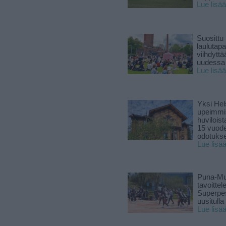
Lue lisää
Suosittu
laulutap
viihdyttä
uudessa
Lue lisää
Yksi Hel
upeimmi
huviloist
15 vuod
odotukse
Lue lisä
Puna-Mu
tavoitte
Superpe
uusitulla
Lue lisä