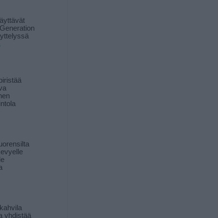
äyttävät
Generation
yttelyssä
ä
iristää
ava
inen
ntola
orensilta
kevyelle
le
a
kahvila
a yhdistää