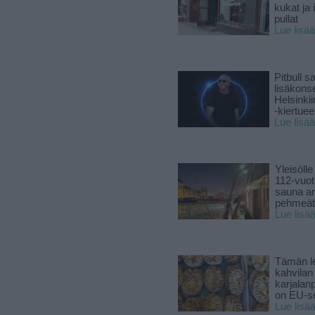
kukat ja 
pullat
Lue lisää
Pitbull sa
lisäkonse
Helsinki
-kiertuee
Lue lisää
Yleisölle
112-vuot
sauna a
pehmeät 
Lue lisä
Tämän l
kahvilan
karjalanp
on EU-ser
Lue lisä