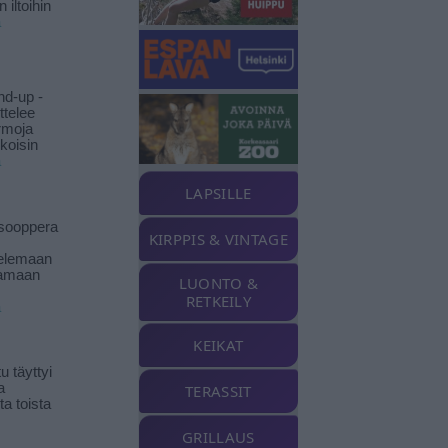
 iltoihin
ä
nd-up -
ittelee
rmoja
koisin
ä
LAPSILLE
isooppera
KIRPPIS & VINTAGE
elemaan
amaan
LUONTO &
RETKEILY
ä
KEIKAT
 täyttyi
a
TERASSIT
a toista
GRILLAUS