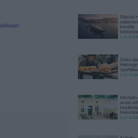
Näissä H
satamis
paikkaan
kesällä
loistoriste
Lue lisää
Onko tä
Helsingi
sporttiba
Lue lisää
Michelin
avasi vii
kesäkeit
Helsinkii
Lue lisää