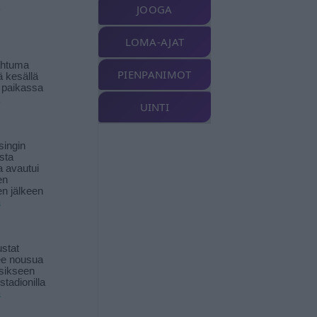
JOOGA
LOMA-AJAT
ahtuma
PIENPANIMOT
ä kesällä
 paikassa
UINTI
singin
sta
a avautui
en
n jälkeen
ä
stat
lee nousua
sikseen
 stadionilla
ä