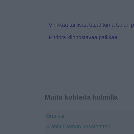
s
T
l
r
a
a
t
n
e
s
l
Vinkkaa tai lisää tapahtuma tähän 
a
t
Ehdota kiinnostavaa paikkaa
e
Muita kohteita kulmilla
Oranssi
Arabianrannan kesäteatteri