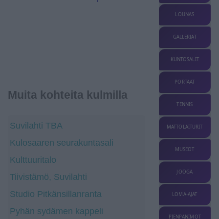
LOUNAS
GALLERIAT
KUNTOSALIT
PORTAAT
Muita kohteita kulmilla
TENNIS
Suvilahti TBA
MATTOLAITURIT
Kulosaaren seurakuntasali
MUSEOT
Kulttuuritalo
JOOGA
Tiivistämö, Suvilahti
Studio Pitkänsillanranta
LOMA-AJAT
Pyhän sydämen kappeli
PIENPANIMOT