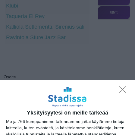
Klubi
UINTI
Taquería El Rey
Kalliola Setlementti, Sirenius sali
Ravintola Sture Jazz Bar
Osoite
Hämeentie 13
00530 Helsinki
Yksityisyytesi on meille tärkeää
Me ja 766 kumppanimme tallennamme ja/tai käytämme tietoja
Kissojen Yöt
laitteella, kuten evästeitä, ja käsittelemme henkilötietoja, kuten
tarjoavat tunnelmaa
syyskuun iltoihin
yksilöllisiä tunnisteita ja laitteella lähetettyä standarditietoa