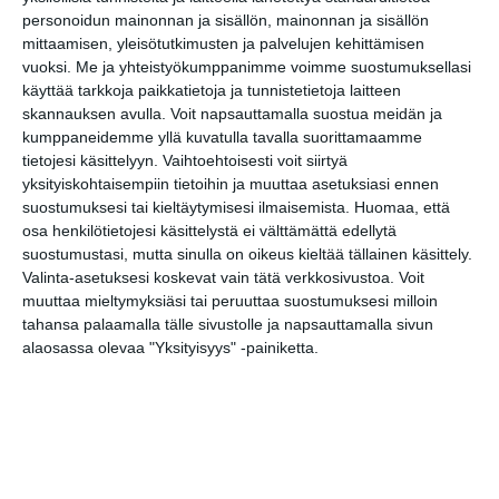
Lue lisää
personoidun mainonnan ja sisällön, mainonnan ja sisällön
mittaamisen, yleisötutkimusten ja palvelujen kehittämisen
vuoksi.
Me ja yhteistyökumppanimme voimme suostumuksellasi
käyttää tarkkoja paikkatietoja ja tunnistetietoja laitteen
Uusi stand-up -klubi
skannauksen avulla. Voit napsauttamalla suostua meidän ja
kutittelee
nauruhermoja
kumppaneidemme yllä kuvatulla tavalla suorittamaamme
keskiviikkoisin
tietojesi käsittelyyn. Vaihtoehtoisesti voit siirtyä
Lue lisää
yksityiskohtaisempiin tietoihin ja muuttaa asetuksiasi ennen
suostumuksesi tai kieltäytymisesi ilmaisemista.
Huomaa, että
osa henkilötietojesi käsittelystä ei välttämättä edellytä
Lapualaisooppera
suostumustasi, mutta sinulla on oikeus kieltää tällainen käsittely.
herää
kummittelemaan
Valinta-asetuksesi koskevat vain tätä verkkosivustoa. Voit
Mustikkamaan
muuttaa mieltymyksiäsi tai peruuttaa suostumuksesi milloin
kesässä
tahansa palaamalla tälle sivustolle ja napsauttamalla sivun
Lue lisää
alaosassa olevaa "Yksityisyys" -painiketta.
Vaasankatu täyttyi
ihmisistä ja
tunnelmasta toista
kertaa
Lue lisää