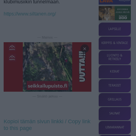
klubimusiikin tunnelmaan.
https://www.siltanen.org/
LAPSILLE
— Mainos —
KIRPPIS & VINTAGE
×
LUONTO &
RETKEILY
KEIKAT
TERASSIT
— Sisältö jatkuu —
GRILLAUS
SAUNAT
Kopioi tämän sivun linkki / Copy link
to this page
UIMARANNAT