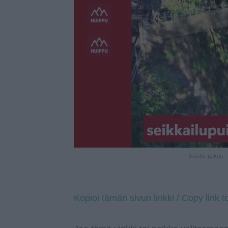
— Sisältö jatkuu
Kopioi tämän sivun linkki / Copy link t