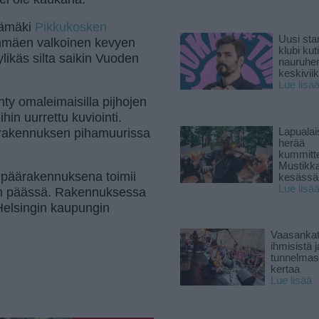
jämäki
Pikkukosken
Uusi sta
inmäen valkoinen kevyen
klubi kut
ylikäs silta saikin Vuoden
nauruhe
keskiviik
Lue lisä
ty omaleimaisilla pijhojen
iihin uurrettu kuviointi.
uinrakennuksen pihamuurissa
Lapuala
herää
kummitt
Mustikk
n päärakennuksena toimii
kesässä
Lue lisä
on päässä. Rakennuksessa
 Helsingin kaupungin
Vaasankatu
ihmisistä j
tunnelmast
kertaa
Lue lisää