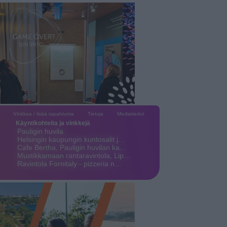
Vinkkaa / lisää tapahtuma
Tietoja
Mediatiedot
Käyntikohteita ja vinkkejä
Pauligin huvila
Helsingin kaupungin kuntosalit j…
Cafe Bertha, Pauligin huvilan ka…
Mustikkamaan rantaravintola, Lip…
Ravintola Fornitaly - pizzeria n…