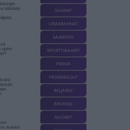
elsingin
sa nähdään
SAUNAT
ilijöitä
UIMARANNAT
SAARISTO
ssä
n upein
SPORTTIBAARIT
ari?
PIKNIK
FRISBEEGOLF
-kokki
htyisän
aan
BILJARDI
n
BRUNSSI
NUORET
ren
tos avautui