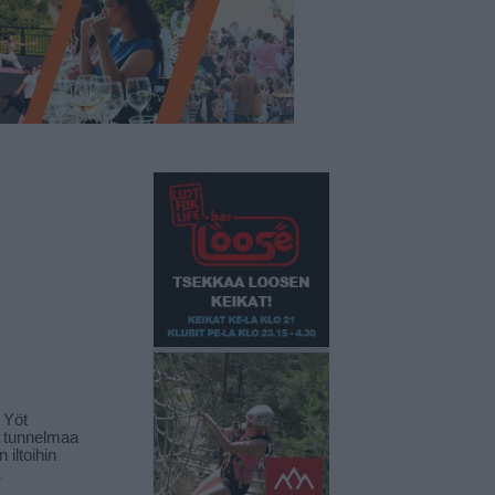
 Yöt
t tunnelmaa
 iltoihin
ä