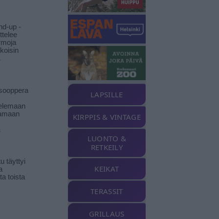
nd-up -
ittelee
rmoja
koisin
ä
isooppera
LAPSILLE
elemaan
amaan
KIRPPIS & VINTAGE
ä
LUONTO &
RETKEILY
 täyttyi
KEIKAT
a
a toista
TERASSIT
GRILLAUS