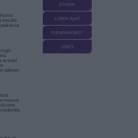
JOOGA
ahtuma
LOMA-AJAT
ä kesällä
 paikassa
PIENPANIMOT
UINTI
singin
sta
a avautui
en
n jälkeen
ä
stat
lee nousua
sikseen
 stadionilla
ä