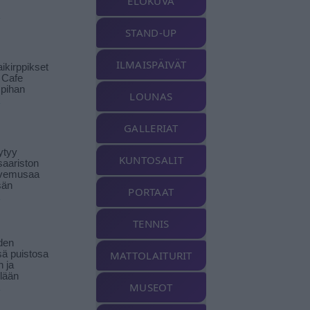
ELOKUVA
STAND-UP
ILMAISPÄIVÄT
ikirppikset
t Cafe
pihan
LOUNAS
GALLERIAT
ytyy
KUNTOSALIT
aariston
livemusaa
sän
PORTAAT
TENNIS
den
ä puistosa
MATTOLAITURIT
n ja
llään
MUSEOT