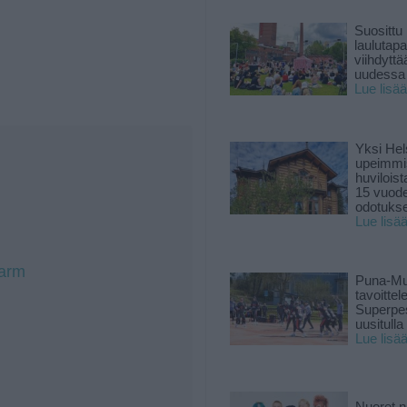
Suosittu
laulutap
viihdyttä
uudessa
Lue lisää
Yksi Hel
upeimmi
huviloist
15 vuod
odotukse
Lue lisä
Farm
Puna-Mu
tavoitte
Superpe
uusitulla
Lue lisä