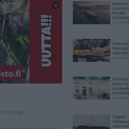
Näissä H
×
satamis
kesällä
loistoriste
Lue lisää
Onko tä
Helsingi
sporttiba
Lue lisää
Michelin
avasi vii
kesäkeit
 —
Helsinkii
Lue lisää
o this page
Suljettu
Hanasaa
voimalai