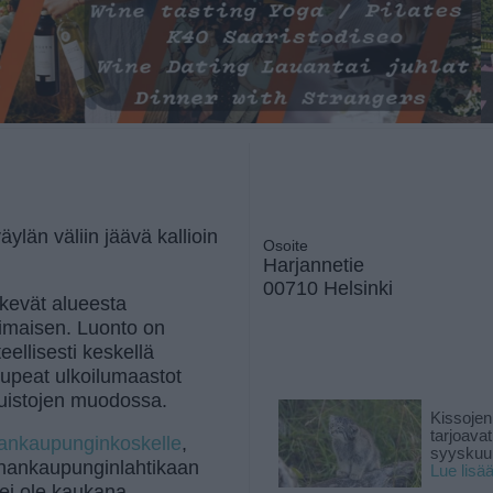
län väliin jäävä kallioin
Osoite
Harjannetie
00710 Helsinki
ekevät alueesta
eimaisen. Luonto on
ellisesti keskellä
a upeat ulkoilumaastot
puistojen muodossa.
Kissojen
tarjoava
ankaupunginkoskelle
,
syyskuun
hankaupunginlahtikaan
Lue lisä
ei ole kaukana.