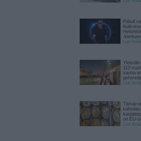
Lue lisää
Pitbull sa
lisäkonse
Helsinki
-kiertuee
Lue lisää
Yleisölle
112-vuot
sauna a
pehmeät 
Lue lisä
Tämän l
kahvilan
karjalanp
on EU-ser
Lue lisä