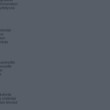
äyttävät
Generation
yttelyssä
ä
iristää
ava
inen
ntola
orensilta
kevyelle
le
a
kahvila
a yhdistää
itse leivotut