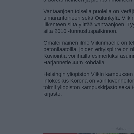
Vantaanjoen toisella puolella on Verä
uimarantoineen sekä Oulunkylä. Viik
liikenteen silta ylittää Vantaanjoen. Ty
silta 2010 -tunnustuspalkinnon.
Omaleimainen ilme Viikinmäelle on teh
betonilaatoilla, joiden erityispiirre on n
Kuviointia voi ihailla esimerkiksi as
Harjannetie 44:n kohdalla.
Helsingin yliopiston Viikin kampukse
infokeskus Korona on vain kivenheit
toimii yliopiston kampuskirjasto sekä
kirjasto.
— Mainos —