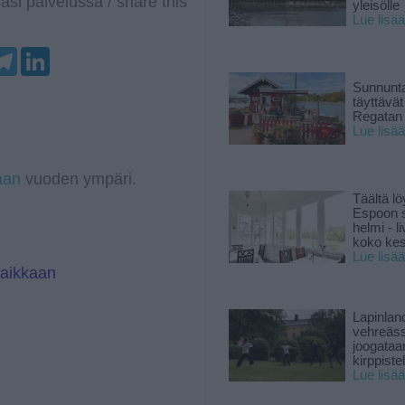
asi palvelussa / share this
yleisölle
Lue lisää
T
L
e
i
l
n
Sunnunta
e
k
täyttävä
g
e
Regatan 
r
d
Lue lisää
a
I
m
n
aan
vuoden ympäri.
Täältä lö
Espoon s
helmi - 
koko ke
Lue lisää
paikkaan
Lapinlan
vehreäss
joogataa
kirppiste
Lue lisää