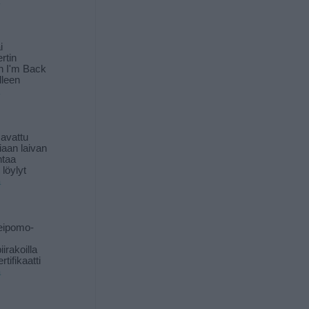
i
rtin
in I'm Back
lleen
 avattu
iaan laivan
ntaa
löylyt
ä
eipomo-
iirakoilla
tifikaatti
ä