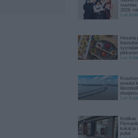
Nuoret n
suuntaa 
2026 -nä
Lue lisä
Hesaria p
ihastutt
syyriala
pikkuravi
Lue lisää
Kruunuvu
avautui 
liikenteel
etuajass
Lue lisää
Kodikas 
Flemarill
kukat ja 
pullat