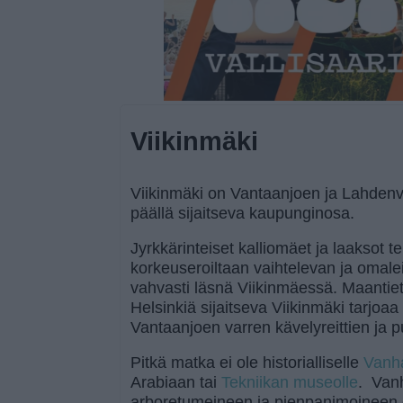
Viikinmäki
Viikinmäki on Vantaanjoen ja Lahdenväy
päällä sijaitseva kaupunginosa.
Jyrkkärinteiset kalliomäet ja laaksot t
korkeuseroiltaan vaihtelevan ja omal
vahvasti läsnä Viikinmäessä. Maantiete
Helsinkiä sijaitseva Viikinmäki tarjoa
Vantaanjoen varren kävelyreittien ja 
Pitkä matka ei ole historialliselle
Vanh
Arabiaan tai
Tekniikan museolle
. Van
arboretumeineen ja pienpanimoineen 