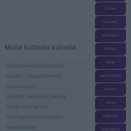
LOUNAS
GALLERIAT
KUNTOSALIT
Muita kohteita kulmilla
PORTAAT
TENNIS
Mäntymäen kuntoportaat
Sahara -jalkapallokenttä
MATTOLAITURIT
Soutustadion
MUSEOT
Jäähalli, Helsingin jäähalli
JOOGA
Studio Shangri-La
Helsingin miekkailijoiden
LOMA-AJAT
miekkailusali
PIENPANIMOT