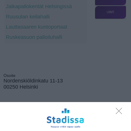
Jalkapallokentät Helsingissä
UINTI
Ruusulan keilahalli
Lauttasaaren kuntoportaat
Ruskeasuon palloiluhalli
Osoite
Nordenskiöldinkatu 11-13
00250 Helsinki
Elokuussa
nautitaan
tunnelmallisista