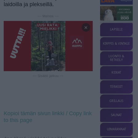
laidoilla ja plekseillä.
— Mainos —
×
LAPSILLE
KIRPPIS & VINTAGE
LUONTO &
RETKEILY
KEIKAT
— Sisältö jatkuu —
TERASSIT
GRILLAUS
Kopioi tämän sivun linkki / Copy link
SAUNAT
to this page
UIMARANNAT