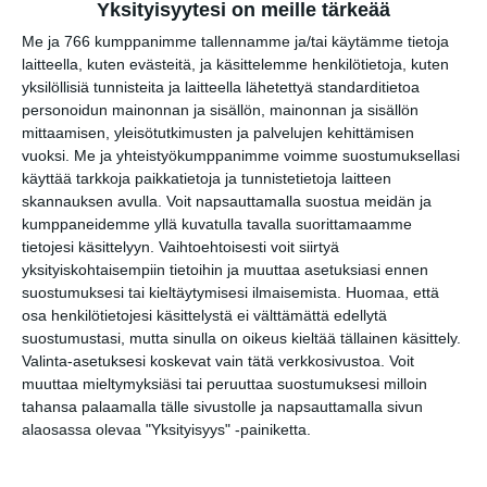
Yksityisyytesi on meille tärkeää
elokuvista ulkona
Lue lisää
Me ja 766 kumppanimme tallennamme ja/tai käytämme tietoja
laitteella, kuten evästeitä, ja käsittelemme henkilötietoja, kuten
yksilöllisiä tunnisteita ja laitteella lähetettyä standarditietoa
personoidun mainonnan ja sisällön, mainonnan ja sisällön
Bassot jyrisevät
mittaamisen, yleisötutkimusten ja palvelujen kehittämisen
Koffin puistossa
Taiteiden yönä
vuoksi.
Me ja yhteistyökumppanimme voimme suostumuksellasi
Lue lisää
käyttää tarkkoja paikkatietoja ja tunnistetietoja laitteen
skannauksen avulla. Voit napsauttamalla suostua meidän ja
kumppaneidemme yllä kuvatulla tavalla suorittamaamme
tietojesi käsittelyyn. Vaihtoehtoisesti voit siirtyä
Kissojen Yöt
yksityiskohtaisempiin tietoihin ja muuttaa asetuksiasi ennen
tarjoavat tunnelmaa
suostumuksesi tai kieltäytymisesi ilmaisemista.
Huomaa, että
syyskuun iltoihin
Lue lisää
osa henkilötietojesi käsittelystä ei välttämättä edellytä
suostumustasi, mutta sinulla on oikeus kieltää tällainen käsittely.
Valinta-asetuksesi koskevat vain tätä verkkosivustoa. Voit
muuttaa mieltymyksiäsi tai peruuttaa suostumuksesi milloin
Uusi stand-up -klubi
tahansa palaamalla tälle sivustolle ja napsauttamalla sivun
kutittelee
alaosassa olevaa "Yksityisyys" -painiketta.
nauruhermoja
keskiviikkoisin
Lue lisää