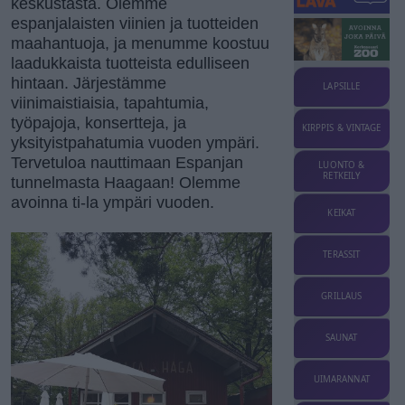
keskustasta. Olemme
espanjalaisten viinien ja tuotteiden
maahantuoja, ja menumme koostuu
laadukkaista tuotteista edulliseen
hintaan. Järjestämme
LAPSILLE
viinimaistiaisia, tapahtumia,
työpajoja, konsertteja, ja
KIRPPIS & VINTAGE
yksityistpahatumia vuoden ympäri.
Tervetuloa nauttimaan Espanjan
LUONTO &
RETKEILY
tunnelmasta Haagaan! Olemme
avoinna ti-la ympäri vuoden.
KEIKAT
TERASSIT
GRILLAUS
SAUNAT
UIMARANNAT