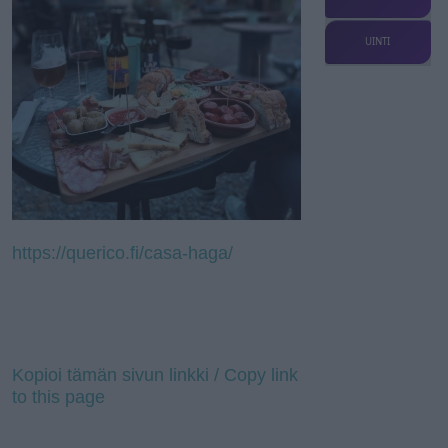
UINTI
https://querico.fi/casa-haga/
Kopioi tämän sivun linkki / Copy link
to this page