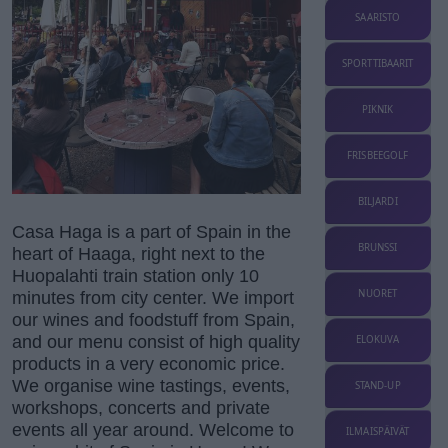
SAARISTO
SPORTTIBAARIT
PIKNIK
FRISBEEGOLF
BILJARDI
Casa Haga is a part of Spain in the
BRUNSSI
heart of Haaga, right next to the
Huopalahti train station only 10
NUORET
minutes from city center. We import
our wines and foodstuff from Spain,
and our menu consist of high quality
ELOKUVA
products in a very economic price.
We organise wine tastings, events,
STAND-UP
workshops, concerts and private
events all year around. Welcome to
ILMAISPÄIVÄT