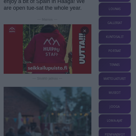
enjoy a bit of Spain in Haaga! We
are open tue-sat the whole year.
LOUNAS
— Mainos —
GALLERIAT
×
KUNTOSALIT
PORTAAT
TENNIS
— Sisältö jatkuu —
MATTOLAITURIT
MUSEOT
JOOGA
LOMA-AJAT
PIENPANIMOT