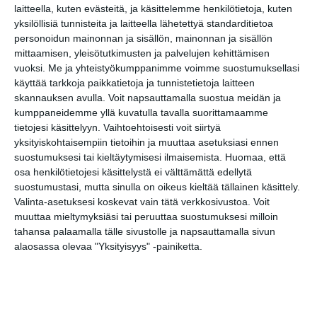
laitteella, kuten evästeitä, ja käsittelemme henkilötietoja, kuten
yksilöllisiä tunnisteita ja laitteella lähetettyä standarditietoa
personoidun mainonnan ja sisällön, mainonnan ja sisällön
mittaamisen, yleisötutkimusten ja palvelujen kehittämisen
vuoksi.
Me ja yhteistyökumppanimme voimme suostumuksellasi
käyttää tarkkoja paikkatietoja ja tunnistetietoja laitteen
skannauksen avulla. Voit napsauttamalla suostua meidän ja
kumppaneidemme yllä kuvatulla tavalla suorittamaamme
Muita kohteita kulmilla
tietojesi käsittelyyn. Vaihtoehtoisesti voit siirtyä
yksityiskohtaisempiin tietoihin ja muuttaa asetuksiasi ennen
suostumuksesi tai kieltäytymisesi ilmaisemista.
Huomaa, että
Alvar Aallon ateljee
osa henkilötietojesi käsittelystä ei välttämättä edellytä
suostumustasi, mutta sinulla on oikeus kieltää tällainen käsittely.
Pitäjänmäki
Valinta-asetuksesi koskevat vain tätä verkkosivustoa. Voit
Kaurilan sauna
muuttaa mieltymyksiäsi tai peruuttaa suostumuksesi milloin
tahansa palaamalla tälle sivustolle ja napsauttamalla sivun
Villa Gyllenberg
alaosassa olevaa "Yksityisyys" -painiketta.
Talin Kartano
HESY-keskus
Didrichsenin taidemuseo