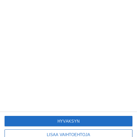
Lue lisää
Tämän leipomo-
kahvilan
karjalanpiirakoilla on
EU-sertifikaatti
Lue lisää
Konepajan näyttämö
toi kiinnostavia
toimijoita Vallilaan
Lue lisää
Suosittu esitys tekee
joukkue- voimistelun
kääntöpuolia
näkyväksi
HYVÄKSYN
Lue lisää
LISÄÄ VAIHTOEHTOJA