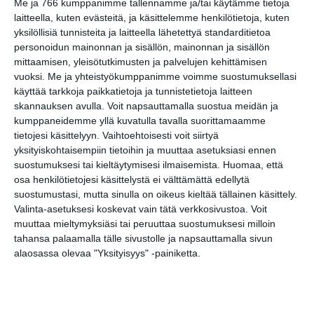
Me ja 766 kumppanimme tallennamme ja/tai käytämme tietoja
Koffin puistossa
laitteella, kuten evästeitä, ja käsittelemme henkilötietoja, kuten
Taiteiden yönä
yksilöllisiä tunnisteita ja laitteella lähetettyä standarditietoa
Lue lisää
personoidun mainonnan ja sisällön, mainonnan ja sisällön
mittaamisen, yleisötutkimusten ja palvelujen kehittämisen
vuoksi.
Me ja yhteistyökumppanimme voimme suostumuksellasi
Kissojen Yöt
käyttää tarkkoja paikkatietoja ja tunnistetietoja laitteen
tarjoavat tunnelmaa
skannauksen avulla. Voit napsauttamalla suostua meidän ja
syyskuun iltoihin
kumppaneidemme yllä kuvatulla tavalla suorittamaamme
Lue lisää
tietojesi käsittelyyn. Vaihtoehtoisesti voit siirtyä
yksityiskohtaisempiin tietoihin ja muuttaa asetuksiasi ennen
suostumuksesi tai kieltäytymisesi ilmaisemista.
Huomaa, että
Uusi stand-up -klubi
osa henkilötietojesi käsittelystä ei välttämättä edellytä
kutittelee
suostumustasi, mutta sinulla on oikeus kieltää tällainen käsittely.
nauruhermoja
keskiviikkoisin
Valinta-asetuksesi koskevat vain tätä verkkosivustoa. Voit
Lue lisää
muuttaa mieltymyksiäsi tai peruuttaa suostumuksesi milloin
tahansa palaamalla tälle sivustolle ja napsauttamalla sivun
alaosassa olevaa "Yksityisyys" -painiketta.
Lapualaisooppera
herää
kummittelemaan
Mustikkamaan
kesässä