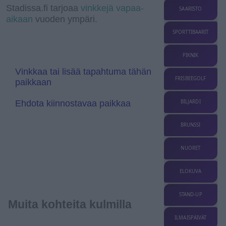
a
I
a
r
l
Stadissa.fi tarjoaa
vinkkejä vapaa-
SAARISTO
m
n
n
e
aikaan
vuoden ympäri.
s
T
l
r
SPORTTIBAARIT
a
a
t
n
e
s
PIKNIK
l
a
Vinkkaa tai lisää tapahtuma tähän
t
FRISBEEGOLF
paikkaan
e
Ehdota kiinnostavaa paikkaa
BILJARDI
BRUNSSI
NUORET
ELOKUVA
STAND-UP
Muita kohteita kulmilla
ILMAISPÄIVÄT