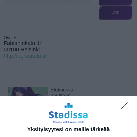
UINTI
Osoite
Fabianinkatu 14
00100 Helsinki
http://porssitalo.fi/
Elokuussa
nautitaan
tunnelmallisista
elokuvista ulkona
Lue lisää
Yksityisyytesi on meille tärkeää
Bassot jyrisevät