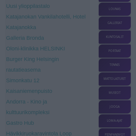
Uusi ylioppilastalo
LOUNAS
Katajanokan Vankilahotelli, Hotel
GALLERIAT
Katajanokka
Galleria Bronda
KUNTOSALIT
Oloni-klinikka HELSINKI
PORTAAT
Burger King Helsingin
TENNIS
rautatieasema
MATTOLAITURIT
Simonkatu 12
Kaisaniemenpuisto
MUSEOT
Andorra - Kino ja
JOOGA
kulttuurikompleksi
LOMA-AJAT
Gastro Hub
Hävikkiruokaravintola Loop
PIENPANIMOT