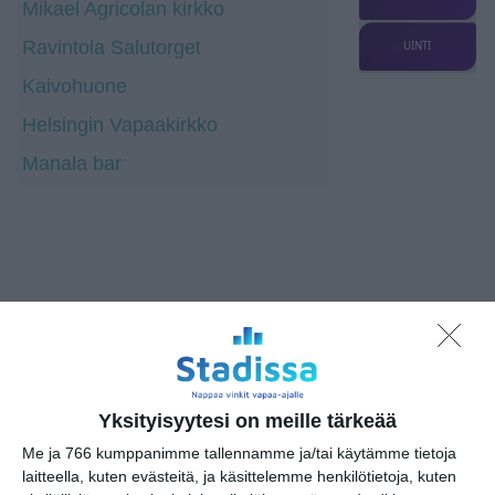
Mikael Agricolan kirkko
Ravintola Salutorget
UINTI
Kaivohuone
Helsingin Vapaakirkko
Manala bar
Osoite
Hietaniemenkatu 2
00100 Helsinki
Yksityisyytesi on meille tärkeää
Me ja 766 kumppanimme tallennamme ja/tai käytämme tietoja
laitteella, kuten evästeitä, ja käsittelemme henkilötietoja, kuten
Kissojen Yöt