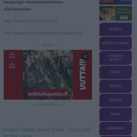
kaupungin mieskuorotoimintaa
elävöittämään.
http://www.laulumiehet.fi/
LAPSILLE
http://www.helsinginseniorilaulajat.fi/
KIRPPIS & VINTAGE
— Mainos —
×
LUONTO &
RETKEILY
KEIKAT
TERASSIT
GRILLAUS
— Sisältö jatkuu —
SAUNAT
UIMARANNAT
Kopioi tämän sivun linkki / Copy link
to this page