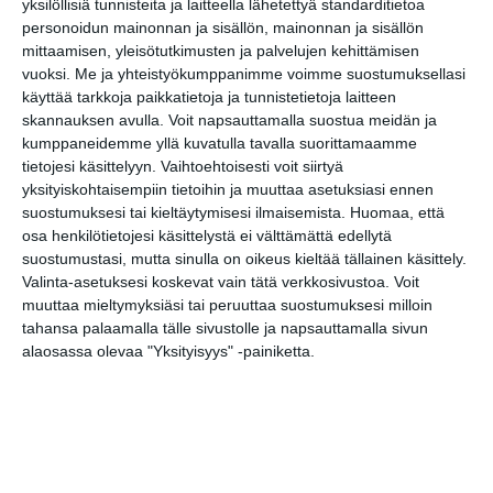
tarjoavat tunnelmaa
yksilöllisiä tunnisteita ja laitteella lähetettyä standarditietoa
syyskuun iltoihin
personoidun mainonnan ja sisällön, mainonnan ja sisällön
Lue lisää
mittaamisen, yleisötutkimusten ja palvelujen kehittämisen
vuoksi.
Me ja yhteistyökumppanimme voimme suostumuksellasi
käyttää tarkkoja paikkatietoja ja tunnistetietoja laitteen
skannauksen avulla. Voit napsauttamalla suostua meidän ja
Uusi stand-up -klubi
kutittelee
kumppaneidemme yllä kuvatulla tavalla suorittamaamme
nauruhermoja
tietojesi käsittelyyn. Vaihtoehtoisesti voit siirtyä
keskiviikkoisin
yksityiskohtaisempiin tietoihin ja muuttaa asetuksiasi ennen
Lue lisää
suostumuksesi tai kieltäytymisesi ilmaisemista.
Huomaa, että
osa henkilötietojesi käsittelystä ei välttämättä edellytä
suostumustasi, mutta sinulla on oikeus kieltää tällainen käsittely.
Lapualaisooppera
Valinta-asetuksesi koskevat vain tätä verkkosivustoa. Voit
herää
kummittelemaan
muuttaa mieltymyksiäsi tai peruuttaa suostumuksesi milloin
Mustikkamaan
tahansa palaamalla tälle sivustolle ja napsauttamalla sivun
kesässä
alaosassa olevaa "Yksityisyys" -painiketta.
Lue lisää
Vaasankatu täyttyi
ihmisistä ja
tunnelmasta toista
kertaa