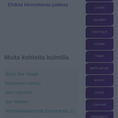
Ehdota kiinnostavaa paikkaa
LOUNAS
GALLERIAT
KUNTOSALIT
PORTAAT
Muita kohteita kulmilla
TENNIS
MATTOLAITURIT
Rock Bar Stage
MUSEOT
Klassinen Hietsu
Neo Helsinki
JOOGA
Jan Mayen
LOMA-AJAT
Anniskeluravintola Eerikinkatu 11
PIENPANIMOT