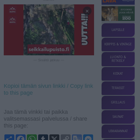
×
LAPSILLE
KIRPPIS & VINTAGE
LUONTO &
— Sisältö jatkuu —
RETKEILY
KEIKAT
Kopioi tämän sivun linkki / Copy link
TERASSIT
to this page
GRILLAUS
Jaa tämä vinkki tai paikka
SAUNAT
valitsemassasi palvelussa / share
this page:
UIMARANNAT
S
F
W
T
X
C
G
M