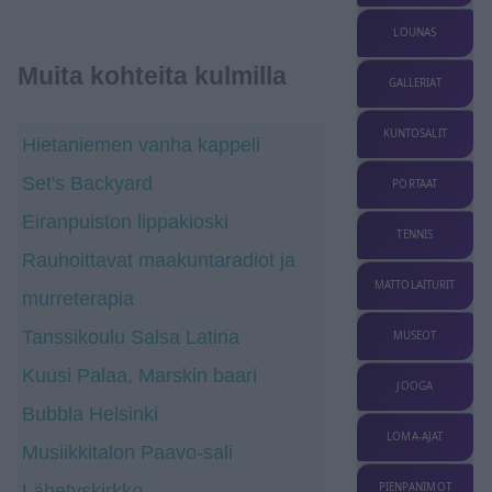
LOUNAS
Muita kohteita kulmilla
GALLERIAT
KUNTOSALIT
Hietaniemen vanha kappeli
Set's Backyard
PORTAAT
Eiranpuiston lippakioski
TENNIS
Rauhoittavat maakuntaradiot ja
MATTOLAITURIT
murreterapia
Tanssikoulu Salsa Latina
MUSEOT
Kuusi Palaa, Marskin baari
JOOGA
Bubbla Helsinki
LOMA-AJAT
Musiikkitalon Paavo-sali
Lähetyskirkko
PIENPANIMOT