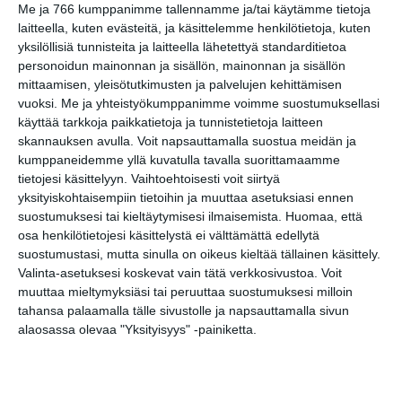
Me ja 766 kumppanimme tallennamme ja/tai käytämme tietoja
Bassot jyrisevät
Koffin puistossa
laitteella, kuten evästeitä, ja käsittelemme henkilötietoja, kuten
Taiteiden yönä
yksilöllisiä tunnisteita ja laitteella lähetettyä standarditietoa
Lue lisää
personoidun mainonnan ja sisällön, mainonnan ja sisällön
mittaamisen, yleisötutkimusten ja palvelujen kehittämisen
vuoksi.
Me ja yhteistyökumppanimme voimme suostumuksellasi
käyttää tarkkoja paikkatietoja ja tunnistetietoja laitteen
Kissojen Yöt
skannauksen avulla. Voit napsauttamalla suostua meidän ja
tarjoavat tunnelmaa
kumppaneidemme yllä kuvatulla tavalla suorittamaamme
syyskuun iltoihin
Lue lisää
tietojesi käsittelyyn. Vaihtoehtoisesti voit siirtyä
yksityiskohtaisempiin tietoihin ja muuttaa asetuksiasi ennen
suostumuksesi tai kieltäytymisesi ilmaisemista.
Huomaa, että
osa henkilötietojesi käsittelystä ei välttämättä edellytä
Uusi stand-up -klubi
suostumustasi, mutta sinulla on oikeus kieltää tällainen käsittely.
kutittelee
nauruhermoja
Valinta-asetuksesi koskevat vain tätä verkkosivustoa. Voit
keskiviikkoisin
muuttaa mieltymyksiäsi tai peruuttaa suostumuksesi milloin
Lue lisää
tahansa palaamalla tälle sivustolle ja napsauttamalla sivun
alaosassa olevaa "Yksityisyys" -painiketta.
Lapualaisooppera
herää
kummittelemaan