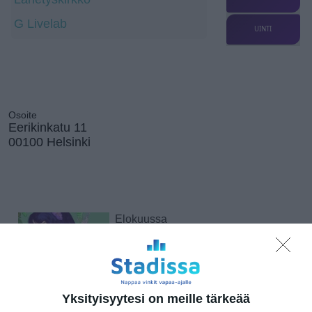
G Livelab
UINTI
Osoite
Eerikinkatu 11
00100 Helsinki
Elokuussa
nautitaan
tunnelmallisista
elokuvista ulkona
Lue lisää
Yksityisyytesi on meille tärkeää