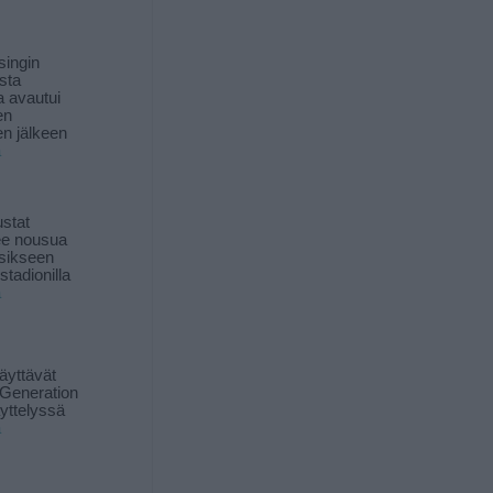
singin
sta
a avautui
en
n jälkeen
ä
stat
lee nousua
sikseen
 stadionilla
ä
äyttävät
Generation
yttelyssä
ä