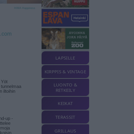
HIMA Happiness
s.com
LAPSILLE
KIRPPIS & VINTAGE
 Yöt
LUONTO &
t tunnelmaa
RETKEILY
 iltoihin
ä
KEIKAT
TERASSIT
nd-up -
ittelee
rmoja
GRILLAUS
koisin