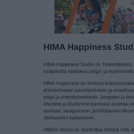
HIMA Happiness Stud
HIMA Happiness Studio on Torikortteleilla
sisäpihalla sijaitseva jooga- ja hyvinvointis
HIMA Happiness on ihmisen kokonaisvaltai
elämänlaadun parantamiseen ja onnellisuu
yritys ja yhteistyöverkosto. Joogaten ja on
etsimme ja löydämme kanssasi avaimia on
rauhaan, tasapainoon, puhdistavaan itkuu
uteliaaseen katseeseen.
HIMAn missio on muistuttaa ihmisiä siitä, e