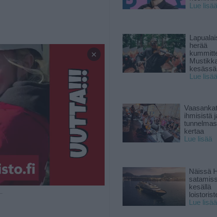
Lue lisä
Lapuala
herää
×
kummitt
Mustikk
kesässä
Lue lisä
Vaasankatu
ihmisistä j
tunnelmast
kertaa
Lue lisää
Näissä H
satamis
kesällä
 —
loistoriste
Lue lisää