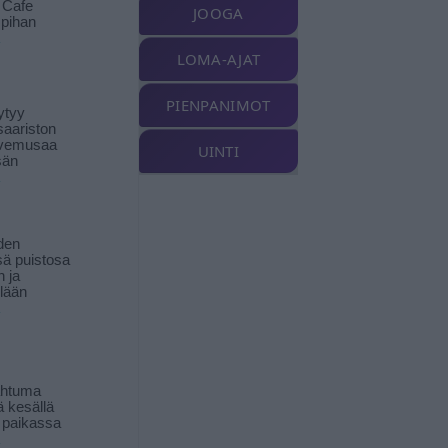
t Cafe
JOOGA
pihan
LOMA-AJAT
PIENPANIMOT
ytyy
aariston
livemusaa
UINTI
sän
den
ä puistosa
n ja
llään
ahtuma
ä kesällä
 paikassa