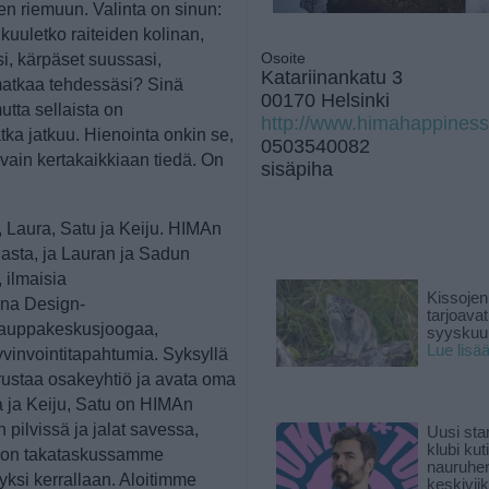
n riemuun. Valinta on sinun:
uuletko raiteiden kolinan,
Osoite
si, kärpäset suussasi,
Katariinankatu 3
matkaa tehdessäsi? Sinä
00170 Helsinki
utta sellaista on
http://www.himahappines
ka jatkuu. Hienointa onkin se,
0503540082
 vain kertakaikkiaan tiedä. On
sisäpiha
 Laura, Satu ja Keiju. HIMAn
gasta, ja Lauran ja Sadun
, ilmaisia
Kissojen
ana Design-
tarjoava
 kauppakeskusjoogaa,
syyskuun
Lue lisä
vinvointitapahtumia. Syksyllä
rustaa osakeyhtiö ja avata oma
a ja Keiju, Satu on HIMAn
pilvissä ja jalat savessa,
Uusi sta
klubi kut
ä on takataskussamme
nauruhe
ksi kerrallaan. Aloitimme
keskiviik