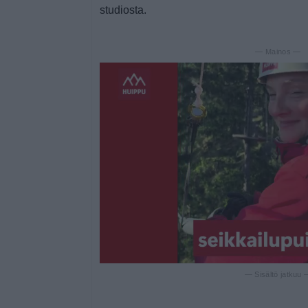
studiosta.
— Mainos —
— Sisältö jatkuu