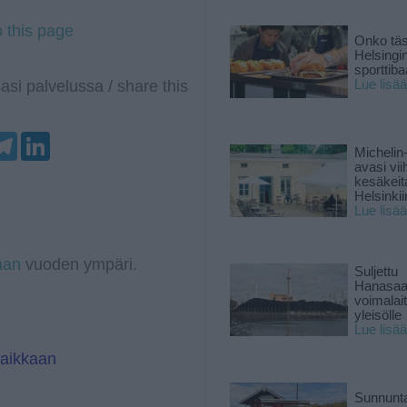
o this page
Onko tä
Helsingi
sporttiba
asi palvelussa / share this
Lue lisää
T
L
e
i
Michelin
l
n
avasi vii
e
k
kesäkeit
g
e
Helsinkii
r
d
Lue lisää
a
I
m
n
aan
vuoden ympäri.
Suljettu
Hanasaa
voimalai
yleisölle
Lue lisää
paikkaan
Sunnunta