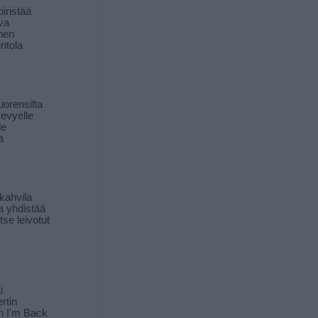
iristää
ava
inen
ntola
orensilta
kevyelle
le
a
kahvila
a yhdistää
itse leivotut
i
rtin
in I'm Back