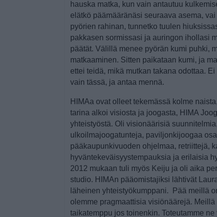
hauska matka, kun vain antautuu kulkemise
elätkö päämääränäsi seuraava asema, vai k
pyörien rahinan, tunnetko tuulen hiuksissa
pakkasen sormissasi ja auringon ihollasi 
päätät. Välillä menee pyörän kumi puhki, m
matkaaminen. Sitten paikataan kumi, ja mat
ettei teidä, mikä mutkan takana odottaa. Ei
vain tässä, ja antaa mennä.
HIMAa ovat olleet tekemässä kolme naista,
tarina alkoi visiosta ja joogasta, HIMA Joo
yhteistyöstä. Oli visionäärisiä suunnitelmia
ulkoilmajoogatunteja, paviljonkijoogaa os
pääkaupunkivuoden ohjelmaa, retriittejä,
hyväntekeväisyystempauksia ja erilaisia hy
2012 mukaan tuli myös Keiju ja oli aika pe
studio. HIMAn pääomistajiksi lähtivät Laur
läheinen yhteistyökumppani. Pää meillä on 
olemme pragmaattisia visiönäärejä. Meill
taikatemppu jos toinenkin. Toteutamme ne y