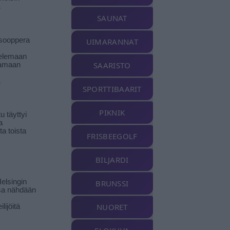
ä
SAUNAT
isooppera
UIMARANNAT
elemaan
SAARISTO
amaan
ä
SPORTTIBAARIT
PIKNIK
 täyttyi
a
a toista
FRISBEEGOLF
BILJARDI
elsingin
BRUNSSI
sa nähdään
NUORET
ilijöitä