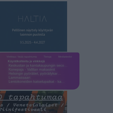
Vinkkaa / lisää tapahtuma
Tietoja
Mediatiedot
Käyntikohteita ja vinkkejä
Keskustan ja kantakaupungin seco…
Konepaja - Vallilan makasiinit
Helsingin pyörätiet, pyöräilykar…
Lammassaari
Lentokoneiden katselupaikat - ka…