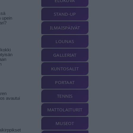
ELOKUVA
ssä
STAND-UP
n upein
ari?
ILMAISPÄIVÄT
LOUNAS
-kokki
GALLERIAT
htyisän
aan
n
KUNTOSALIT
PORTAAT
ren
TENNIS
tos avautui
MATTOLAITURIT
MUSEOT
ikirppikset