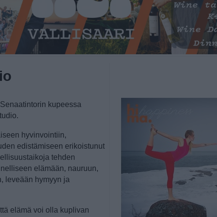
io
, Senaatintorin kupeessa
tudio.
seen hyvinvointiin,
den edistämiseen erikoistunut
nellisuustaikoja tehden
nelliseen elämään, nauruun,
n, leveään hymyyn ja
ttä elämä voi olla kuplivan