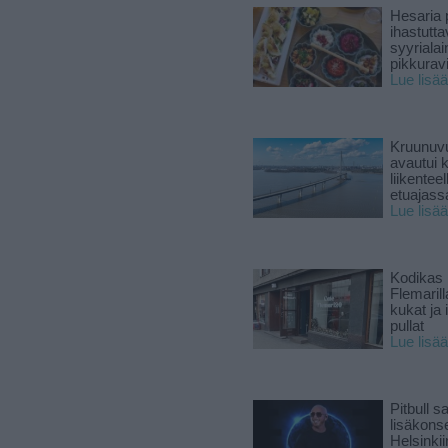
Hesaria p
ihastutt
syyriala
pikkuravi
Lue lisää
Kruunuvu
avautui 
liikenteel
etuajass
Lue lisää
Kodikas 
Flemarill
kukat ja 
pullat
Lue lisää
Pitbull sa
lisäkonse
Helsinki