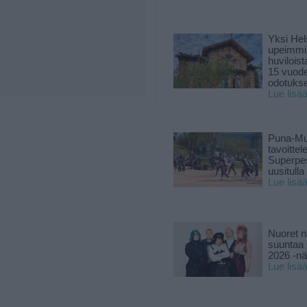
Yksi Hel
upeimmi
huviloist
15 vuod
odotukse
Lue lisä
Puna-Mu
tavoitte
Superpe
uusitulla
Lue lisä
Nuoret n
suuntaa 
2026 -nä
Lue lisä