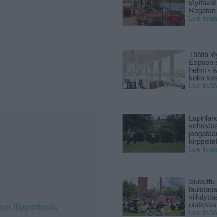
täyttävä
Regatan 
Lue lisää
Täältä lö
Espoon s
helmi - 
koko ke
Lue lisää
Lapinlan
vehreäss
joogataa
kirppiste
Lue lisää
Suosittu
laulutap
viihdyttä
uudessa
un flipperiluola
Lue lisää