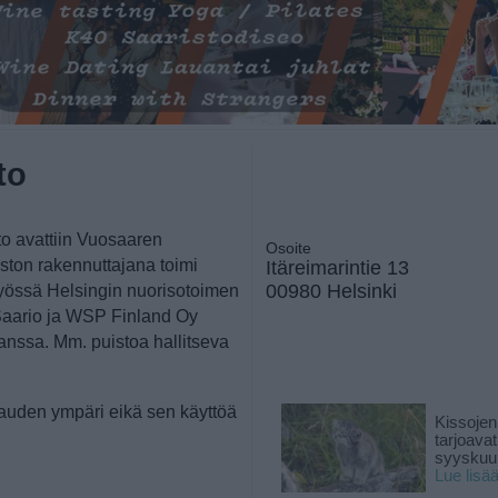
to
to avattiin Vuosaaren
Osoite
iston rakennuttajana toimi
Itäreimarintie 13
00980 Helsinki
työssä Helsingin nuorisotoimen
 Saario ja WSP Finland Oy
kanssa. Mm. puistoa hallitseva
auden ympäri eikä sen käyttöä
Kissojen
tarjoava
syyskuun
Lue lisä