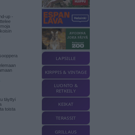
nd-up -
ittelee
rmoja
koisin
ä
isooppera
LAPSILLE
elemaan
amaan
KIRPPIS & VINTAGE
ä
LUONTO &
RETKEILY
 täyttyi
KEIKAT
a
a toista
TERASSIT
GRILLAUS