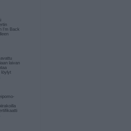
i
rtin
in I'm Back
lleen
 avattu
iaan laivan
ntaa
löylyt
ä
eipomo-
iirakoilla
tifikaatti
ä