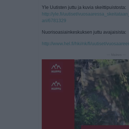
Yle Uutisten juttu ja kuvia skeittipuistosta:
http://yle.fi/uutiset/vuosaaressa_skeitata
ari/6781329
Nuorisoasiainkeskuksen juttu avajaisista:
http://www.hel.fi/hki/nk/fi/uutiset/vuosaare
— Mainos —