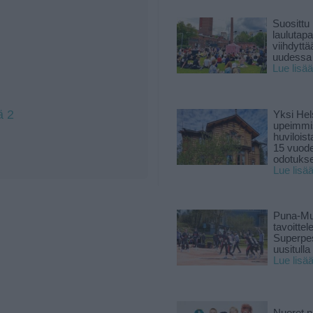
Suosittu
laulutap
viihdyttä
uudessa
Lue lisää
ä 2
Yksi Hel
upeimmi
huviloist
15 vuod
odotukse
Lue lisä
Puna-Mu
tavoitte
Superpe
uusitulla
Lue lisä