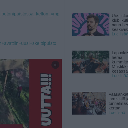
an_betonipuistossa_kellon_ymp
Uusi sta
klubi kut
nauruhe
keskiviik
Lue lisä
en+avattiin+uusi+skeittipuisto
Lapuala
herää
kummitt
×
Mustikk
kesässä
Lue lisä
Vaasankatu
ihmisistä j
tunnelmast
kertaa
Lue lisää