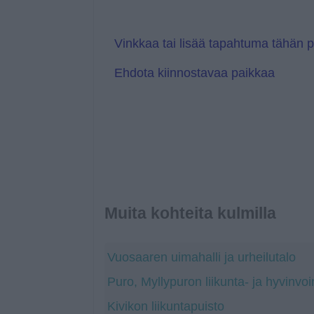
a
a
t
n
e
s
l
Vinkkaa tai lisää tapahtuma tähän 
a
t
Ehdota kiinnostavaa paikkaa
e
Muita kohteita kulmilla
Vuosaaren uimahalli ja urheilutalo
Puro, Myllypuron liikunta- ja hyvinvo
Kivikon liikuntapuisto