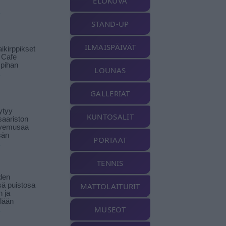
ELOKUVA
STAND-UP
ILMAISPÄIVÄT
ikirppikset
t Cafe
pihan
LOUNAS
GALLERIAT
ytyy
KUNTOSALIT
aariston
livemusaa
sän
PORTAAT
TENNIS
den
ä puistosa
MATTOLAITURIT
n ja
llään
MUSEOT