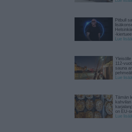
Lue lisää
Pitbull sa
lisäkonse
Helsinki
-kiertuee
Lue lisää
Yleisölle
112-vuot
sauna a
pehmeät 
Lue lisä
Tämän l
kahvilan
karjalanp
on EU-ser
Lue lisä