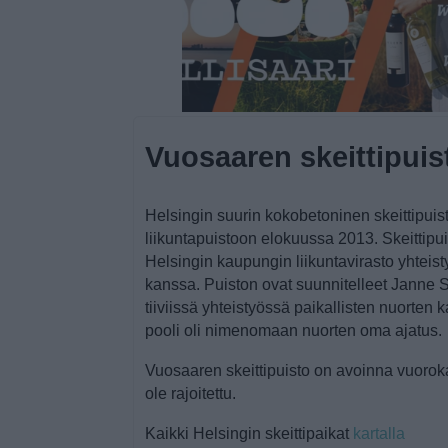
Vuosaaren skeittipuis
Helsingin suurin kokobetoninen skeittipuis
liikuntapuistoon elokuussa 2013. Skeittipu
Helsingin kaupungin liikuntavirasto yhteis
kanssa. Puiston ovat suunnitelleet Janne
tiiviissä yhteistyössä paikallisten nuorten 
pooli oli nimenomaan nuorten oma ajatus.
Vuosaaren skeittipuisto on avoinna vuorok
ole rajoitettu.
Kaikki Helsingin skeittipaikat
kartalla