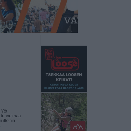
 Yöt
t tunnelmaa
 iltoihin
ä