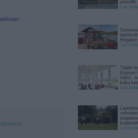
yleisölle
Lue lisää
paikkaan
Sunnunta
täyttävä
Regatan 
Lue lisää
Täältä lö
Espoon s
helmi - 
koko ke
Lue lisää
Lapinlan
vehreäss
joogataa
kirppiste
intikeskus
Lue lisää