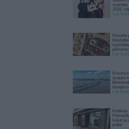
Nuoret n
suuntaa 
2026 -nä
Lue lisä
Hesaria p
ihastutt
syyriala
pikkuravi
Lue lisää
Kruunuvu
avautui 
liikenteel
etuajass
Lue lisää
Kodikas 
Flemarill
kukat ja 
pullat