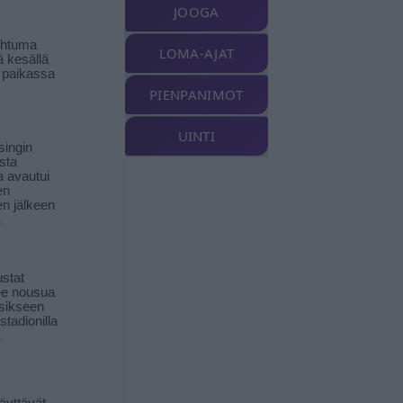
JOOGA
ahtuma
LOMA-AJAT
ä kesällä
 paikassa
PIENPANIMOT
UINTI
singin
sta
a avautui
en
n jälkeen
ä
stat
lee nousua
sikseen
 stadionilla
ä