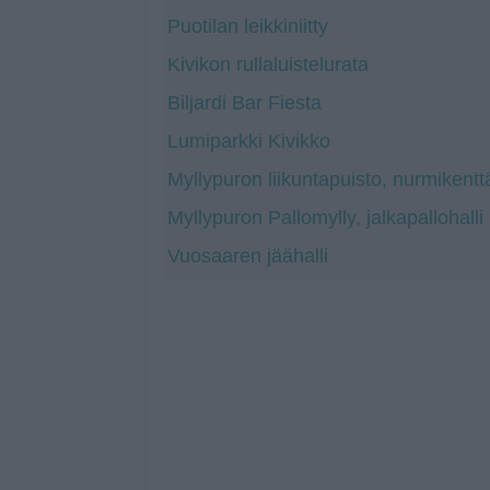
Puotilan leikkiniitty
Kivikon rullaluistelurata
Biljardi Bar Fiesta
Lumiparkki Kivikko
Myllypuron liikuntapuisto, nurmikentt
Myllypuron Pallomylly, jalkapallohalli
Vuosaaren jäähalli