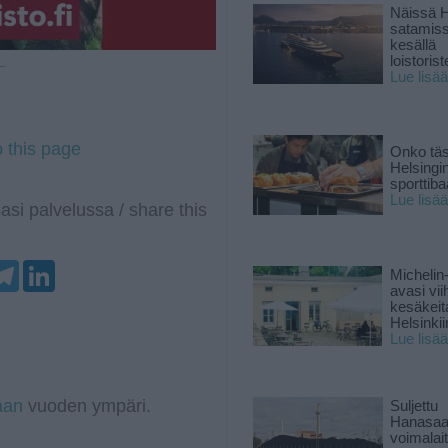
Näissä H
satamis
kesällä
loistoriste
 —
Lue lisää
o this page
Onko tä
Helsingi
sporttiba
Lue lisää
asi palvelussa / share this
T
L
Michelin
e
i
avasi vii
l
n
kesäkeit
e
k
Helsinkii
g
e
Lue lisää
r
d
a
I
m
n
aan
vuoden ympäri.
Suljettu
Hanasaa
voimalai