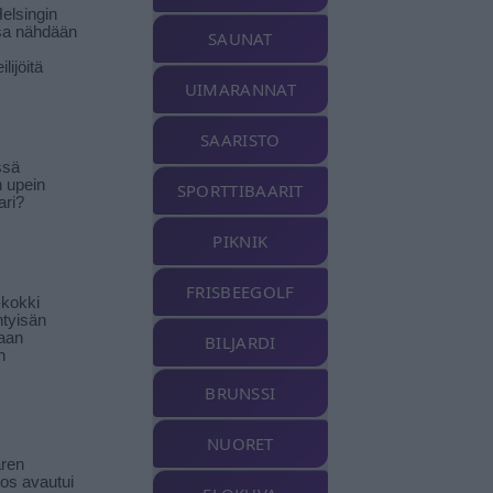
elsingin
sa nähdään
SAUNAT
ilijöitä
UIMARANNAT
SAARISTO
ssä
n upein
SPORTTIBAARIT
ari?
PIKNIK
FRISBEEGOLF
-kokki
htyisän
aan
BILJARDI
n
BRUNSSI
NUORET
ren
tos avautui