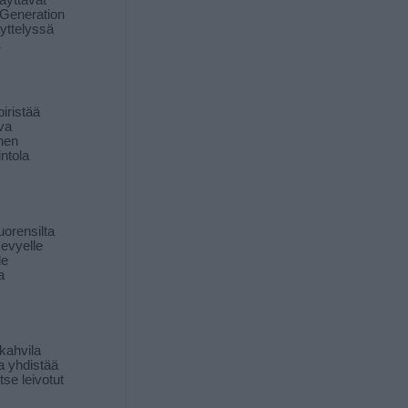
äyttävät
Generation
yttelyssä
ä
iristää
ava
inen
ntola
orensilta
kevyelle
le
a
kahvila
a yhdistää
itse leivotut