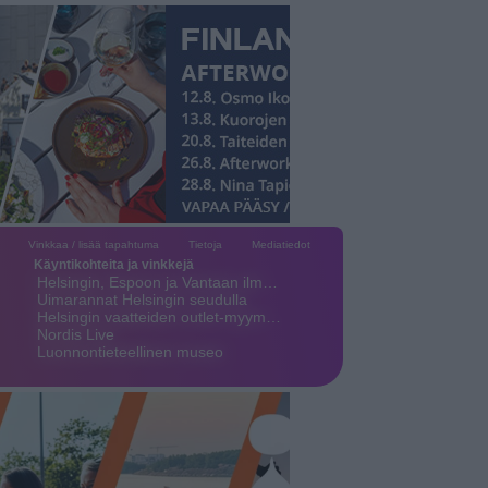
Vinkkaa / lisää tapahtuma
Tietoja
Mediatiedot
Käyntikohteita ja vinkkejä
Helsingin, Espoon ja Vantaan ilm…
Uimarannat Helsingin seudulla
Helsingin vaatteiden outlet-myym…
Nordis Live
Luonnontieteellinen museo