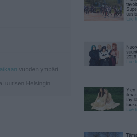
tavoi
Supe
uusitu
Lue l
Nuore
suun
2026 
Lue l
-aikaan
vuoden ympäri.
i uutisen Helsingin
Ylen
ilmai
täytt
touk
Lue l
Tämä