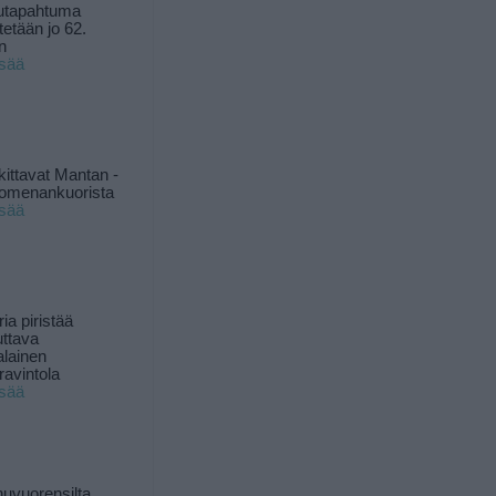
utapahtuma
tetään jo 62.
n
isää
kittavat Mantan -
 omenankuorista
isää
ia piristää
uttava
alainen
ravintola
isää
uvuorensilta