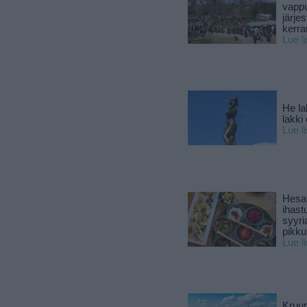
vapp
järjes
kerra
Lue l
He la
lakki
Lue l
Hesar
ihast
syyri
pikku
Lue l
Kruun