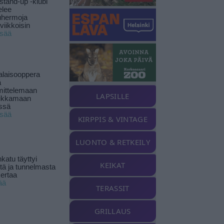
stand-up -klubi
elee
uhermoja
viikkoisin
isää
alaisooppera
ä
ittelemaan
LAPSILLE
ikkamaan
ssä
isää
KIRPPIS & VINTAGE
LUONTO & RETKEILY
katu täyttyi
KEIKAT
stä ja tunnelmasta
kertaa
ää
TERASSIT
GRILLAUS