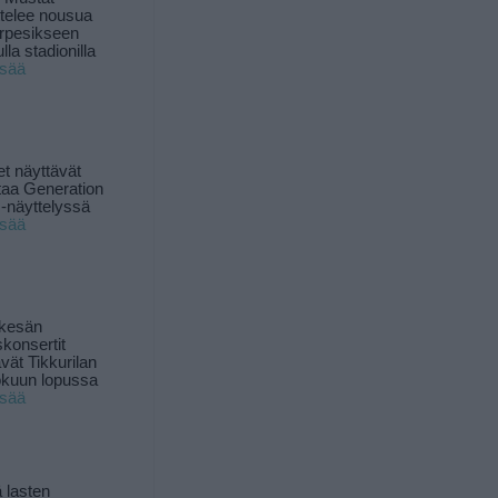
ttelee nousua
rpesikseen
lla stadionilla
isää
t näyttävät
taa Generation
-näyttelyssä
isää
 kesän
skonsertit
ävät Tikkurilan
okuun lopussa
isää
 lasten