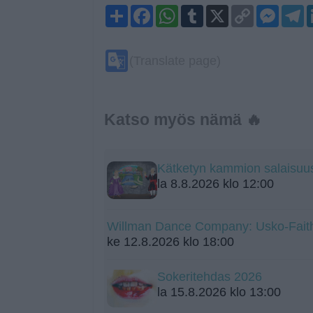
Share
Facebook
WhatsApp
Tumblr
X
Copy
Mess
T
Link
Google
(Translate page)
Translate
Katso myös nämä 🔥
Kätketyn kammion salaisuus 
la 8.8.2026 klo 12:00
Willman Dance Company: Usko-Fait
ke 12.8.2026 klo 18:00
Sokeritehdas 2026
la 15.8.2026 klo 13:00