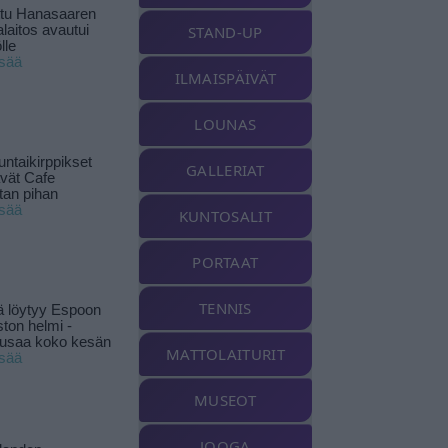
ttu Hanasaaren
laitos avautui
STAND-UP
lle
isää
ILMAISPÄIVÄT
LOUNAS
ntaikirppikset
GALLERIAT
ävät Cafe
tan pihan
isää
KUNTOSALIT
PORTAAT
TENNIS
ä löytyy Espoon
ston helmi -
musaa koko kesän
MATTOLAITURIT
isää
MUSEOT
JOOGA