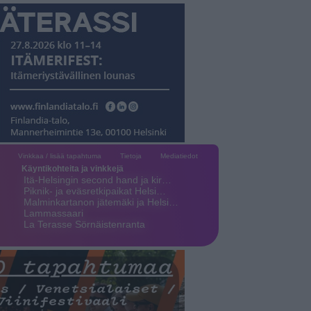
Vinkkaa / lisää tapahtuma
Tietoja
Mediatiedot
Käyntikohteita ja vinkkejä
Itä-Helsingin second hand ja kir…
Piknik- ja eväsretkipaikat Helsi…
Malminkartanon jätemäki ja Helsi…
Lammassaari
La Terasse Sörnäistenranta