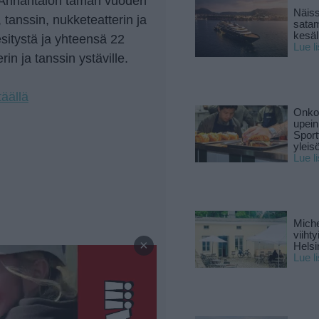
ät Annantalon tämän vuoden
Näiss
anssin, nukketeatterin ja
sata
kesäll
sitystä ja yhteensä 22
Lue l
erin ja tanssin ystäville.
täällä
Onko 
upein
Sport
yleis
Lue l
Miche
—
viiht
×
Helsi
Lue l