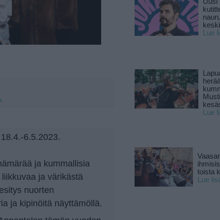
Uusi 
kutitt
naur
keski
Lue l
Lapu
herä
kumm
Must
a.
kesä
Lue l
 18.4.-6.5.2023.
Vaasan
 hämärää ja kummallisia
ihmisi
toista 
 liikkuvaa ja värikästä
Lue lis
 esitys nuorten
a ja kipinöitä näyttämöllä.