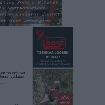
jen Yöt tarjoavat
elmaa syyskuun
n
isää