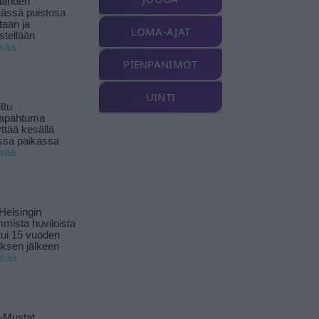
landen
ässä puistosa
taan ja
LOMA-AJAT
istellään
isää
PIENPANIMOT
UINTI
ttu
tapahtuma
yttää kesällä
ssa paikassa
isää
Helsingin
mista huviloista
ui 15 vuoden
ksen jälkeen
isää
-Mustat