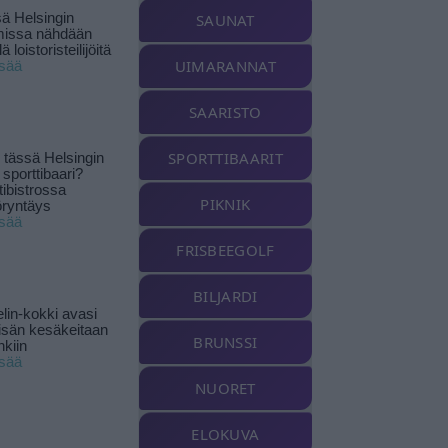
ä Helsingin
SAUNAT
missa nähdään
ä loistoristeilijöitä
UIMARANNAT
isää
SAARISTO
SPORTTIBAARIT
tässä Helsingin
 sporttibaari?
tibistrossa
PIKNIK
öryntäys
isää
FRISBEEGOLF
BILJARDI
lin-kokki avasi
yisän kesäkeitaan
BRUNSSI
nkiin
isää
NUORET
ELOKUVA