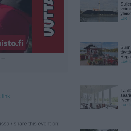
Sulje
voima
yleisö
Lue l
Sunnu
täytt
Rega
u —
Lue l
Täält
saari
 link
live
Lue l
ssa / share this event on: