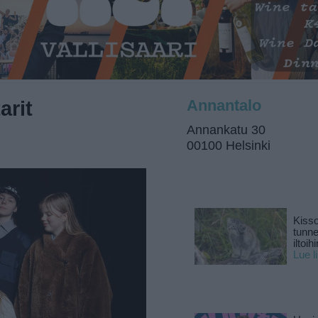
arit
Annantalo
Annankatu 30
00100 Helsinki
Kisso
tunn
iltoihi
Lue l