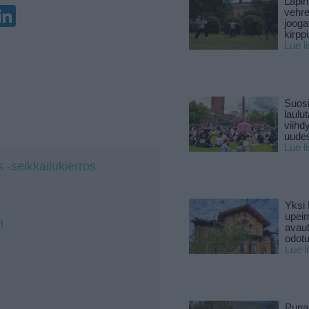
Lapin
enger
elegram
LinkedIn
vehre
jooga
kirpp
Lue l
Suosi
laulu
viihd
uude
Lue l
-seikkailukierros
Yksi 
upeim
h
avaut
odotu
Lue l
Puna