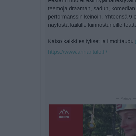
Festarin nuoret esiintyjät lähestyv
teemoja draaman, sadun, komedian, t
performanssin keinoin. Yhteensä 9 e
näytöstä kaikille kiinnostuneille teatt
Katso kaikki esitykset ja ilmoittaudu
https://www.annantalo.fi/
— Mainos 