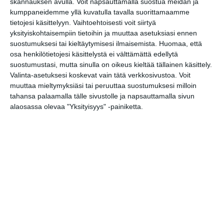
skannauksen avulla. Voit napsauttamalla suostua meidän ja
kumppaneidemme yllä kuvatulla tavalla suorittamaamme
Stella Polaris: Loukussa -
tietojesi käsittelyyn. Vaihtoehtoisesti voit siirtyä
improvisoitu näytelmä
yksityiskohtaisempiin tietoihin ja muuttaa asetuksiasi ennen
Vallisaaren kesäteatterissa
suostumuksesi tai kieltäytymisesi ilmaisemista.
Huomaa, että
la 8.8.2026 klo 18:30
osa henkilötietojesi käsittelystä ei välttämättä edellytä
suostumustasi, mutta sinulla on oikeus kieltää tällainen käsittely.
Häräntappoase -
Valinta-asetuksesi koskevat vain tätä verkkosivustoa. Voit
teatteriesitys
muuttaa mieltymyksiäsi tai peruuttaa suostumuksesi milloin
la 8.8.2026 klo 18:30
tahansa palaamalla tälle sivustolle ja napsauttamalla sivun
alaosassa olevaa "Yksityisyys" -painiketta.
Keisarin uudet vaatteet
su 9.8.2026 klo 15:00
Myrskyluodon Maija
su 9.8.2026 klo 17:00
Muistopäivä - Ihmisiä
historian hirmumyrskyssä