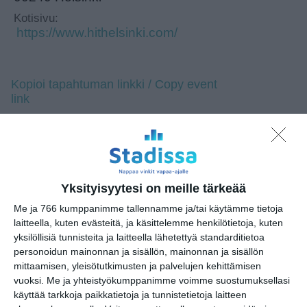
Kotisivu:
https://www.hithelsinki.com/
Kopioi tapahtuman linkki / Copy event
link
Tilaa tapahtumavinkit sähköpostiisi
Jaa tapahtuma valitsemassasi
palvelussa / share this event on:
Yksityisyytesi on meille tärkeää
Share
Facebook
WhatsApp
Tumblr
X
Copy
Messenger
Telegram
Me ja 766 kumppanimme tallennamme ja/tai käytämme tietoja
Link
laitteella, kuten evästeitä, ja käsittelemme henkilötietoja, kuten
LinkedIn
yksilöllisiä tunnisteita ja laitteella lähetettyä standarditietoa
Google
personoidun mainonnan ja sisällön, mainonnan ja sisällön
(Translate page)
Translate
mittaamisen, yleisötutkimusten ja palvelujen kehittämisen
Katso myös nämä 🔥
vuoksi.
Me ja yhteistyökumppanimme voimme suostumuksellasi
käyttää tarkkoja paikkatietoja ja tunnistetietoja laitteen