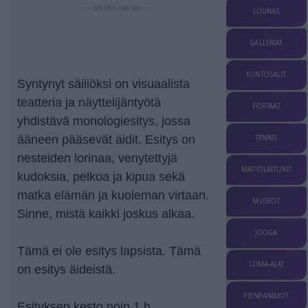
— Sisältö jatkuu —
LOUNAS
GALLERIAT
KUNTOSALIT
Syntynyt säiliöksi on visuaalista
teatteria ja näyttelijäntyötä
PORTAAT
yhdistävä monologiesitys, jossa
ääneen pääsevät äidit. Esitys on
TENNIS
nesteiden lorinaa, venytettyjä
MATTOLAITURIT
kudoksia, pelkoa ja kipua sekä
matka elämän ja kuoleman virtaan.
MUSEOT
Sinne, mistä kaikki joskus alkaa.
JOOGA
Tämä ei ole esitys lapsista. Tämä
LOMA-AJAT
on esitys äideistä.
PIENPANIMOT
Esityksen kesto noin 1 h.