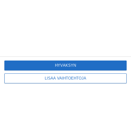
Pitbull sai lisäkonsertin
Helsinkiin I'm Back -
kiertueelleen
Lue lisää
Yleisölle avattu 112-
vuotiaan laivan sauna
antaa pehmeät löylyt
HYVÄKSYN
Lue lisää
LISÄÄ VAIHTOEHTOJA
Tämän leipomo-
kahvilan
karjalanpiirakoilla on
EU-sertifikaatti
Lue lisää