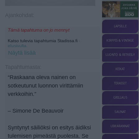
Ajankohdat:
LAPSILLE
Tämä tapahtuma on jo mennyt
Katso tulevia tapahtumia Stadissa.fi
-
KIRPPIS & VINTAGE
etusivulta.
Näytä lisää
LUONTO & RETKEILY
Tapahtumasta:
KEIKAT
“Raskaana oleva nainen on
TERASSIT
sotkeutunut luonnon virittämiin
verkkoihin.”
GRILLAUS
– Simone De Beauvoir
SAUNAT
UIMARANNAT
Syntynyt säiliöksi on esitys äidiksi
tulemisen pimeästä puolesta. Se