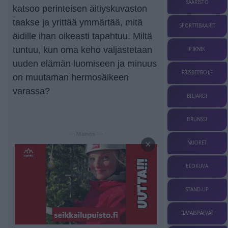
SAARISTO
katsoo perinteisen äitiyskuvaston
taakse ja yrittää ymmärtää, mitä
SPORTTIBAARIT
äidille ihan oikeasti tapahtuu. Miltä
tuntuu, kun oma keho valjastetaan
PIKNIK
uuden elämän luomiseen ja minuus
FRISBEEGOLF
on muutaman hermosäikeen
varassa?
BILJARDI
BRUNSSI
— Mainos —
×
NUORET
ELOKUVA
STAND-UP
ILMAISPÄIVÄT