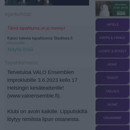
Ajankohdat:
LAPSILLE
Tämä tapahtuma on jo mennyt
Katso tulevia tapahtumia Stadissa.fi
-
KIRPPIS & VINTAGE
etusivulta.
Näytä lisää
LUONTO & RETKEILY
Tapahtumasta:
KEIKAT
Tervetuloa VALO Ensemblen
TERASSIT
improklubille 3.6.2023 kello 17
Helsingin kesäteatterille!
GRILLAUS
(www.valoensemble.fi).
SAUNAT
Klubi on avoin kaikille. Lipputiskiltä
UIMARANNAT
löytyy nimilista lipun ostaneista.