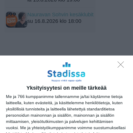
Nauravan Sohvin kesäklubit
su 16.8.2026 klo 18:00
Elokuussa nautitaan
tunnelmallisista
Yksityisyytesi on meille tärkeää
elokuvista ulkona
Me ja 766 kumppanimme tallennamme ja/tai käytämme tietoja
Lue lisää
laitteella, kuten evästeitä, ja käsittelemme henkilötietoja, kuten
yksilöllisiä tunnisteita ja laitteella lähetettyä standarditietoa
personoidun mainonnan ja sisällön, mainonnan ja sisällön
mittaamisen, yleisötutkimusten ja palvelujen kehittämisen
Bassot jyrisevät Koffin
vuoksi.
Me ja yhteistyökumppanimme voimme suostumuksellasi
puistossa Taiteiden