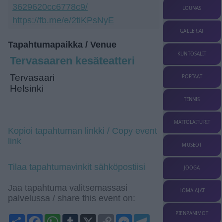
3629620cc6778c9/
LOUNAS
https://fb.me/e/2tiKPsNyE
GALLERIAT
Tapahtumapaikka / Venue
KUNTOSALIT
Tervasaaren kesäteatteri
Tervasaari
PORTAAT
Helsinki
TENNIS
MATTOLAITURIT
Kopioi tapahtuman linkki / Copy event
link
MUSEOT
Tilaa tapahtumavinkit sähköpostiisi
JOOGA
Jaa tapahtuma valitsemassasi
LOMA-AJAT
palvelussa / share this event on:
PIENPANIMOT
Share
Facebook
WhatsApp
Tumblr
X
Copy
Messenger
Telegram