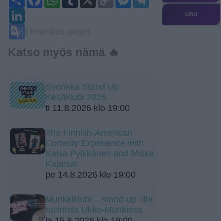
Link
LinkedIn
UINTI
Google
(Translate page)
Translate
Katso myös nämä 🔥
Svenkka Stand Up
Kesäklubi 2026
ti 11.8.2026 klo 19:00
The Finnish-American
Comedy Experience with
Kaisa Pylkkänen and Miska
Kajanus
pe 14.8.2026 klo 19:00
Munkkiklubi – stand-up -ilta
ravintola Ukko-Munkissa
la 15.8.2026 klo 19:00