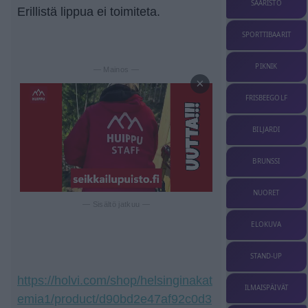
SAARISTO
Erillistä lippua ei toimiteta.
SPORTTIBAARIT
PIKNIK
— Mainos —
×
FRISBEEGOLF
BILJARDI
BRUNSSI
NUORET
— Sisältö jatkuu —
ELOKUVA
STAND-UP
https://holvi.com/shop/helsinginakat
ILMAISPÄIVÄT
emia1/product/d90bd2e47af92c0d3