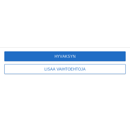
Suosittu esitys tekee
joukkuevoimistelun
kääntöpuolia näkyväksi
Lue lisää
HYVÄKSYN
LISÄÄ VAIHTOEHTOJA
Yrjönkadun uimahalli
avautui pitkän
odotuksen jälkeen
Lue lisää
Tämä lavarunous-ilta on
tiettävästi ainoa
laatuaan koko
maailmassa