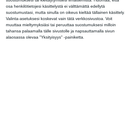
to 13.8.2026 klo 18:00
suostumuksesi tai kieltäytymisesi ilmaisemista.
Huomaa, että
osa henkilötietojesi käsittelystä ei välttämättä edellytä
suostumustasi, mutta sinulla on oikeus kieltää tällainen käsittely.
Charon
Valinta-asetuksesi koskevat vain tätä verkkosivustoa. Voit
pe 14.8.2026 klo 19:00
muuttaa mieltymyksiäsi tai peruuttaa suostumuksesi milloin
tahansa palaamalla tälle sivustolle ja napsauttamalla sivun
Roihuvuoren Rion
alaosassa olevaa "Yksityisyys" -painiketta.
kesäkeikat
la 15.8.2026 klo 18:00
Northlane (Aus)
su 16.8.2026 klo 18:00
Mendo Monday
ma 17.8.2026 klo 19:00