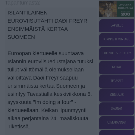
Tapahtumasta:
ISLANTILAINEN
EUROVIISUTÄHTI DAÐI FREYR
LAPSILLE
ENSIMMÄISTÄ KERTAA
SUOMEEN
KIRPPIS & VINTAGE
Euroopan kiertueelle suuntaava
LUONTO & RETKEILY
Islannin euroviisuedustajana tutuksi
KEIKAT
tullut välittömällä olemuksellaan
valloittava Daði Freyr saapuu
TERASSIT
ensimmäistä kertaa Suomeen ja
esiintyy Tavastialla keskiviikkona 6.
GRILLAUS
syyskuuta ”Im doing a tour” -
SAUNAT
kiertueellaan. Keikan lipunmyynti
alkaa perjantaina 24. maaliskuuta
UIMARANNAT
Tiketissä.