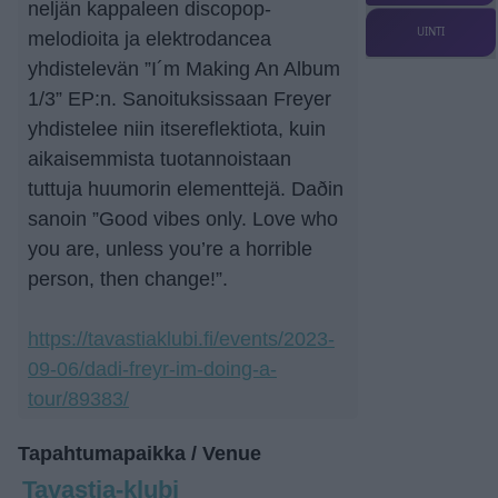
neljän kappaleen discopop-
UINTI
melodioita ja elektrodancea
yhdistelevän ”I´m Making An Album
1/3” EP:n. Sanoituksissaan Freyer
yhdistelee niin itsereflektiota, kuin
aikaisemmista tuotannoistaan
tuttuja huumorin elementtejä. Daðin
sanoin ”Good vibes only. Love who
you are, unless you’re a horrible
person, then change!”.
https://tavastiaklubi.fi/events/2023-
09-06/dadi-freyr-im-doing-a-
tour/89383/
Tapahtumapaikka / Venue
Tavastia-klubi