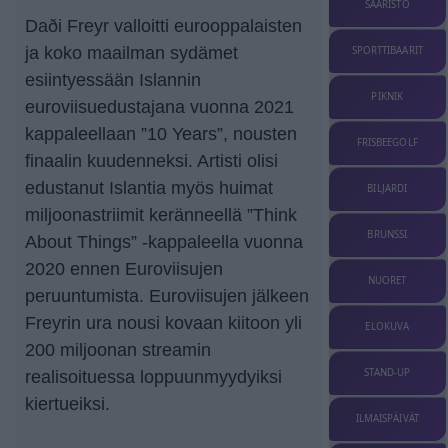
SAARISTO
Daði Freyr valloitti eurooppalaisten
ja koko maailman sydämet
SPORTTIBAARIT
esiintyessään Islannin
PIKNIK
euroviisuedustajana vuonna 2021
kappaleellaan ”10 Years”, nousten
FRISBEEGOLF
finaalin kuudenneksi. Artisti olisi
edustanut Islantia myös huimat
BILJARDI
miljoonastriimit keränneellä ”Think
BRUNSSI
About Things” -kappaleella vuonna
2020 ennen Euroviisujen
NUORET
peruuntumista. Euroviisujen jälkeen
Freyrin ura nousi kovaan kiitoon yli
ELOKUVA
200 miljoonan streamin
STAND-UP
realisoituessa loppuunmyydyiksi
kiertueiksi.
ILMAISPÄIVÄT