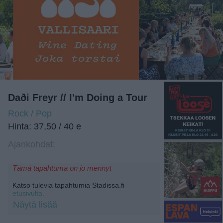
Daði Freyr // I'm Doing a Tour
Rock / Pop
Hinta: 37,50 / 40 e
Ajankohdat:
Tämä tapahtuma on jo mennyt
Katso tulevia tapahtumia Stadissa.fi
-
etusivulta.
Näytä lisää