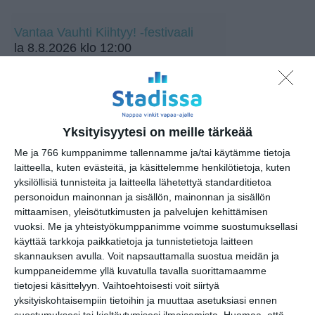
Vantaa Vauhti Kiihtyy! -festivaali
la 8.8.2026 klo 12:00
Pete Parkkonen
la 8.8.2026 klo 19:00
Yksityisyytesi on meille tärkeää
Fat Lizard Taproom Live
la 8.8.2026 klo 19:00
Me ja 766 kumppanimme tallennamme ja/tai käytämme tietoja
laitteella, kuten evästeitä, ja käsittelemme henkilötietoja, kuten
yksilöllisiä tunnisteita ja laitteella lähetettyä standarditietoa
Jethro Tull
personoidun mainonnan ja sisällön, mainonnan ja sisällön
ma 10.8.2026 klo 19:00
mittaamisen, yleisötutkimusten ja palvelujen kehittämisen
vuoksi.
Me ja yhteistyökumppanimme voimme suostumuksellasi
Keikkakeskiviikko,
käyttää tarkkoja paikkatietoja ja tunnistetietoja laitteen
ilmaiskonsertti
skannauksen avulla. Voit napsauttamalla suostua meidän ja
ke 12.8.2026 klo 19:30
kumppaneidemme yllä kuvatulla tavalla suorittamaamme
tietojesi käsittelyyn. Vaihtoehtoisesti voit siirtyä
Juho "Kihara" Pitkänen Jam
yksityiskohtaisempiin tietoihin ja muuttaa asetuksiasi ennen