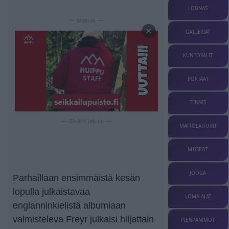
LOUNAS
— Mainos —
×
GALLERIAT
KUNTOSALIT
PORTAAT
TENNIS
— Sisältö jatkuu —
MATTOLAITURIT
MUSEOT
JOOGA
Parhaillaan ensimmäistä kesän
lopulla julkaistavaa
LOMA-AJAT
englanninkielistä albumiaan
valmisteleva Freyr julkaisi hiljattain
PIENPANIMOT