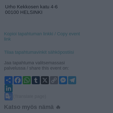
Urho Kekkosen katu 4-6
00100 HELSINKI
Kopioi tapahtuman linkki / Copy event
link
Tilaa tapahtumavinkit sähköpostiisi
Jaa tapahtuma valitsemassasi
palvelussa / share this event on:
Share
Facebook
WhatsApp
Tumblr
X
Copy
Messenger
Telegram
Link
LinkedIn
Google
(Translate page)
Translate
Katso myös nämä 🔥