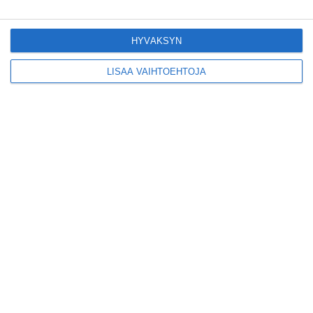
Vallilaan
Lue lisää
HYVÄKSYN
LISÄÄ VAIHTOEHTOJA
Suosittu esitys tekee
joukkuevoimistelun
kääntöpuolia näkyväksi
Lue lisää
Yrjönkadun uimahalli
avautui pitkän
odotuksen jälkeen
Lue lisää
Tämä lavarunous-ilta on
tiettävästi ainoa