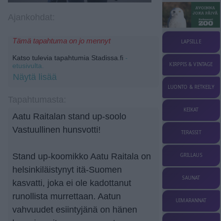
Ajankohdat:
Tämä tapahtuma on jo mennyt
LAPSILLE
Katso tulevia tapahtumia Stadissa.fi
-
KIRPPIS & VINTAGE
etusivulta.
Näytä lisää
LUONTO & RETKEILY
Tapahtumasta:
KEIKAT
Aatu Raitalan stand up-soolo
Vastuullinen hunsvotti!
TERASSIT
Stand up-koomikko Aatu Raitala on
GRILLAUS
helsinkiläistynyt itä-Suomen
SAUNAT
kasvatti, joka ei ole kadottanut
runollista murrettaan. Aatun
UIMARANNAT
vahvuudet esiintyjänä on hänen