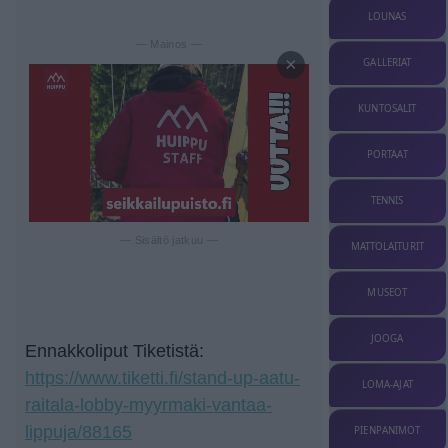
LOUNAS
— Mainos —
×
GALLERIAT
KUNTOSALIT
PORTAAT
TENNIS
— Sisältö jatkuu —
MATTOLAITURIT
MUSEOT
JOOGA
Ennakkoliput Tiketistä:
https://www.tiketti.fi/stand-up-aatu-
LOMA-AJAT
raitala-lobby-myyrmaki-vantaa-
lippuja/88165
PIENPANIMOT