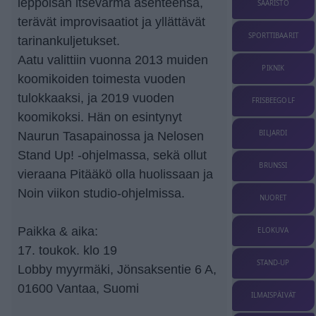
leppoisan itsevarma asenteensa,
SAARISTO
terävät improvisaatiot ja yllättävät
SPORTTIBAARIT
tarinankuljetukset.
Aatu valittiin vuonna 2013 muiden
PIKNIK
koomikoiden toimesta vuoden
tulokkaaksi, ja 2019 vuoden
FRISBEEGOLF
koomikoksi. Hän on esintynyt
BILJARDI
Naurun Tasapainossa ja Nelosen
Stand Up! -ohjelmassa, sekä ollut
BRUNSSI
vieraana Pitääkö olla huolissaan ja
Noin viikon studio-ohjelmissa.
NUORET
Paikka & aika:
ELOKUVA
17. toukok. klo 19
STAND-UP
Lobby myyrmäki, Jönsaksentie 6 A,
01600 Vantaa, Suomi
ILMAISPÄIVÄT