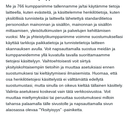
ravintola Ukko-Munkissa
Me ja 766 kumppanimme tallennamme ja/tai käytämme tietoja
la 15.8.2026 klo 19:00
laitteella, kuten evästeitä, ja käsittelemme henkilötietoja, kuten
yksilöllisiä tunnisteita ja laitteella lähetettyä standarditietoa
Nauravan Sohvin kesäklubit
personoidun mainonnan ja sisällön, mainonnan ja sisällön
su 16.8.2026 klo 18:00
mittaamisen, yleisötutkimusten ja palvelujen kehittämisen
vuoksi.
Me ja yhteistyökumppanimme voimme suostumuksellasi
käyttää tarkkoja paikkatietoja ja tunnistetietoja laitteen
skannauksen avulla. Voit napsauttamalla suostua meidän ja
kumppaneidemme yllä kuvatulla tavalla suorittamaamme
tietojesi käsittelyyn. Vaihtoehtoisesti voit siirtyä
yksityiskohtaisempiin tietoihin ja muuttaa asetuksiasi ennen
suostumuksesi tai kieltäytymisesi ilmaisemista.
Huomaa, että
osa henkilötietojesi käsittelystä ei välttämättä edellytä
suostumustasi, mutta sinulla on oikeus kieltää tällainen käsittely.
Elokuussa nautitaan
Valinta-asetuksesi koskevat vain tätä verkkosivustoa. Voit
tunnelmallisista
muuttaa mieltymyksiäsi tai peruuttaa suostumuksesi milloin
elokuvista ulkona
tahansa palaamalla tälle sivustolle ja napsauttamalla sivun
Lue lisää
alaosassa olevaa "Yksityisyys" -painiketta.