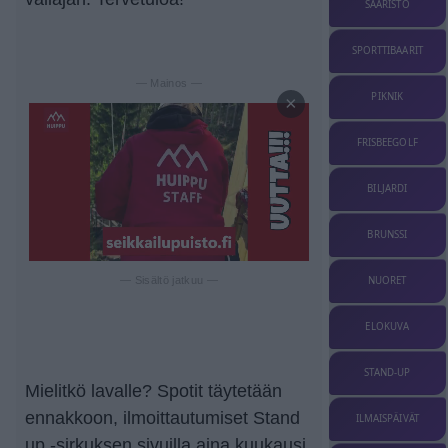
SAARISTO
SPORTTIBAARIT
— Mainos —
PIKNIK
×
FRISBEEGOLF
BILJARDI
BRUNSSI
NUORET
— Sisältö jatkuu —
ELOKUVA
STAND-UP
Mielitkö lavalle? Spotit täytetään
ennakkoon, ilmoittautumiset Stand
ILMAISPÄIVÄT
up -sirkuksen sivuilla aina kuukausi