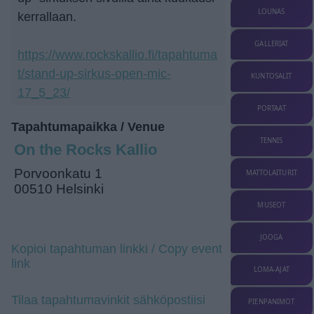
LOUNAS
kerrallaan.
GALLERIAT
https://www.rockskallio.fi/tapahtuma
t/stand-up-sirkus-open-mic-
KUNTOSALIT
17_5_23/
PORTAAT
Tapahtumapaikka / Venue
TENNIS
On the Rocks Kallio
Porvoonkatu 1
MATTOLAITURIT
00510 Helsinki
MUSEOT
JOOGA
Kopioi tapahtuman linkki / Copy event
link
LOMA-AJAT
Tilaa tapahtumavinkit sähköpostiisi
PIENPANIMOT