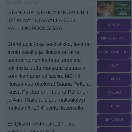
Tapahtumasta:
STAND UP -KESKIVIIKKOKLUBIT
JATKUVAT KEVÄÄLLÄ 2023
LAPSILLE
KALLION ROCKSISSA
KIRPPIS & VINTAGE
Stand upia joka keskiviikko, lava on
avoin kaikille ja illoissa on aina
LUONTO & RETKEILY
tasapainoinen kattaus tuoreista
KEIKAT
tekijöistä uutta matskua testaaviin
komiikan ammattilaisiin. MC:nä
TERASSIT
illoissa vuorottelevat Saana Peltola,
Kaisa Pylkkänen, Helena Pöllänen
GRILLAUS
ja Aatu Raitala. Liput maksukyvyn
SAUNAT
mukaan 5–10 € ovelta käteisellä.
UIMARANNAT
Esityksen kesto aina 2 h, sis.
väliajan. Tervetuloa!