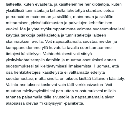
laitteella, kuten evästeitä, ja käsittelemme henkilötietoja, kuten
yksilöllisiä tunnisteita ja laitteella lähetettyä standarditietoa
personoidun mainonnan ja sisällön, mainonnan ja sisällön
Uusi stand-up -klubi
mittaamisen, yleisötutkimusten ja palvelujen kehittämisen
kutittelee nauruhermoja
vuoksi.
Me ja yhteistyökumppanimme voimme suostumuksellasi
keskiviikkoisin
Lue lisää
käyttää tarkkoja paikkatietoja ja tunnistetietoja laitteen
skannauksen avulla. Voit napsauttamalla suostua meidän ja
kumppaneidemme yllä kuvatulla tavalla suorittamaamme
tietojesi käsittelyyn. Vaihtoehtoisesti voit siirtyä
yksityiskohtaisempiin tietoihin ja muuttaa asetuksiasi ennen
Lapualaisooppera herää
suostumuksesi tai kieltäytymisesi ilmaisemista.
Huomaa, että
kummittelemaan
osa henkilötietojesi käsittelystä ei välttämättä edellytä
Mustikkamaan kesässä
Lue lisää
suostumustasi, mutta sinulla on oikeus kieltää tällainen käsittely.
Valinta-asetuksesi koskevat vain tätä verkkosivustoa. Voit
muuttaa mieltymyksiäsi tai peruuttaa suostumuksesi milloin
tahansa palaamalla tälle sivustolle ja napsauttamalla sivun
alaosassa olevaa "Yksityisyys" -painiketta.
Vaasankatu täyttyi
ihmisistä ja tunnelmasta
toista kertaa
Lue lisää