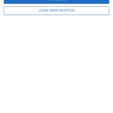
Suosittu esitys tekee
LISÄÄ VAIHTOEHTOJA
joukkuevoimistelun
kääntöpuolia näkyväksi
Lue lisää
Yrjönkadun uimahalli
avautui pitkän
odotuksen jälkeen
Lue lisää
Tämä lavarunous-ilta on
tiettävästi ainoa
laatuaan koko
maailmassa
Lue lisää