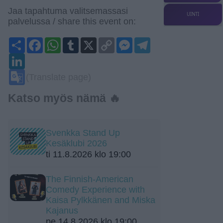
Jaa tapahtuma valitsemassasi
UINTI
palvelussa / share this event on:
Share
Facebook
WhatsApp
Tumblr
X
Copy
Messenger
Telegram
Link
LinkedIn
Google
(Translate page)
Translate
Katso myös nämä 🔥
Svenkka Stand Up
Kesäklubi 2026
ti 11.8.2026 klo 19:00
The Finnish-American
Comedy Experience with
Kaisa Pylkkänen and Miska
Kajanus
pe 14.8.2026 klo 19:00