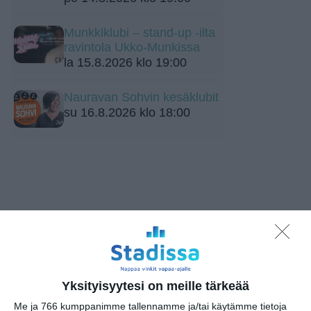
Munkkiklubi – stand-up -ilta
ravintola Ukko-Munkissa
la 15.8.2026 klo 19:00
Nauravan Sohvin kesäklubit
su 16.8.2026 klo 18:00
Kissojen Yöt tarjoavat
tunnelmaa syyskuun
iltoihin
Yksityisyytesi on meille tärkeää
Lue lisää
Me ja 766 kumppanimme tallennamme ja/tai käytämme tietoja