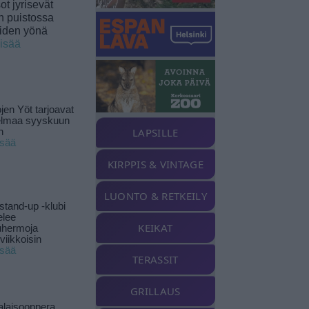
t jyrisevät
in puistossa
eiden yönä
lisää
jen Yöt tarjoavat
elmaa syyskuun
LAPSILLE
n
isää
KIRPPIS & VINTAGE
LUONTO & RETKEILY
stand-up -klubi
elee
KEIKAT
uhermoja
viikkoisin
isää
TERASSIT
GRILLAUS
alaisooppera