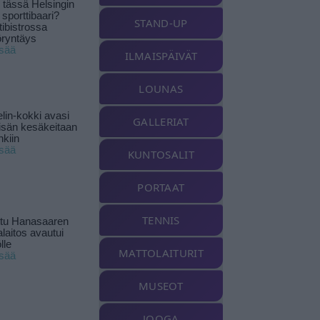
tässä Helsingin
 sporttibaari?
STAND-UP
tibistrossa
öryntäys
isää
ILMAISPÄIVÄT
LOUNAS
lin-kokki avasi
GALLERIAT
yisän kesäkeitaan
nkiin
isää
KUNTOSALIT
PORTAAT
TENNIS
ttu Hanasaaren
laitos avautui
lle
MATTOLAITURIT
isää
MUSEOT
JOOGA