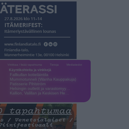
Vinkkaa / lisää tapahtuma
Tietoja
Mediatiedot
Käyntikohteita ja vinkkejä
Fallkullan kotieläintila
Mummotunneli (Wanha Kauppakuja)
Patisserie Pihlström
Helsingin outletit ja varastomyy…
Kallion, Valillan ja Keskisen He…