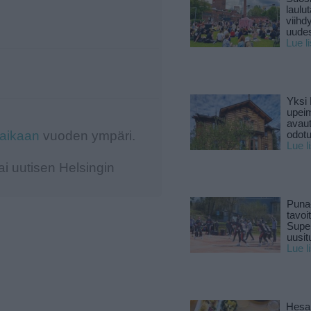
laulu
viihd
uude
Lue l
Yksi 
upeim
avaut
-aikaan
vuoden ympäri.
odotu
Lue l
i uutisen Helsingin
Puna
tavoi
Supe
uusitu
Lue l
Hesar