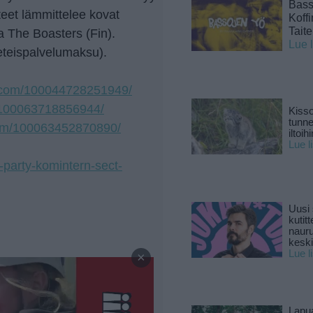
Basso
eet lämmittelee kovat
Koff
Tait
 The Boasters (Fin).
Lue 
 eteispalvelumaksu).
k.com/100044728251949/
/100063718856944/
Kisso
tunn
com/100063452870890/
iltoihi
Lue l
k-party-komintern-sect-
Uusi 
kutitt
naur
keski
—
Lue l
×
Lapu