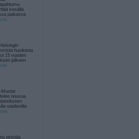
tapahtuma
yttää kesällä
ssa paikassa
isää
Helsingin
mista huviloista
ui 15 vuoden
ksen jälkeen
isää
-Mustat
ttelee nousua
rpesikseen
lla stadionilla
isää
ia piristää