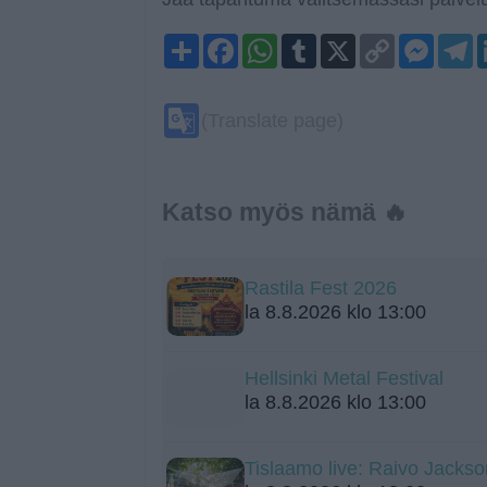
Share
Facebook
WhatsApp
Tumblr
X
Copy
Mess
T
Link
Google
(Translate page)
Translate
Katso myös nämä 🔥
Rastila Fest 2026
la 8.8.2026 klo 13:00
Hellsinki Metal Festival
la 8.8.2026 klo 13:00
Tislaamo live: Raivo Jackso