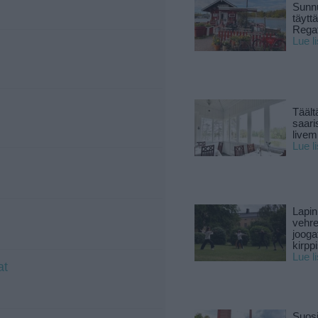
Sunnu
täytt
Rega
Lue l
Täält
saari
live
Lue l
Lapin
vehre
jooga
kirpp
Lue l
at
Suosi