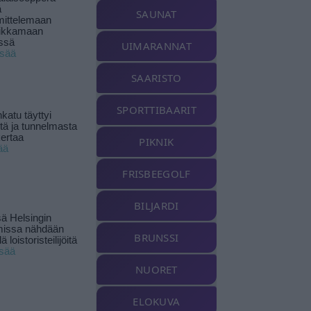
ä
SAUNAT
ittelemaan
ikkamaan
ssä
UIMARANNAT
isää
SAARISTO
SPORTTIBAARIT
katu täyttyi
stä ja tunnelmasta
kertaa
PIKNIK
ää
FRISBEEGOLF
BILJARDI
ä Helsingin
missa nähdään
BRUNSSI
ä loistoristeilijöitä
isää
NUORET
ELOKUVA