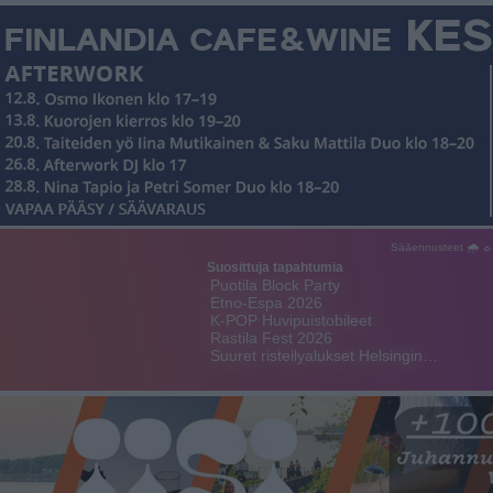
Sääennusteet 🌧 ☼
Suosittuja tapahtumia
Puotila Block Party
Etno-Espa 2026
K-POP Huvipuistobileet
Rastila Fest 2026
Suuret risteilyalukset Helsingin…