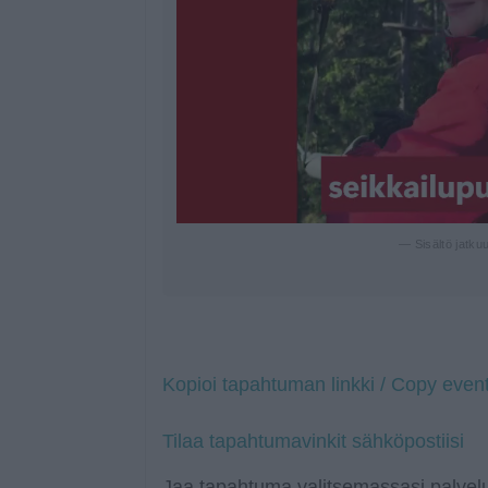
— Sisältö jatku
Kopioi tapahtuman linkki / Copy event
Tilaa tapahtumavinkit sähköpostiisi
Jaa tapahtuma valitsemassasi palvelu