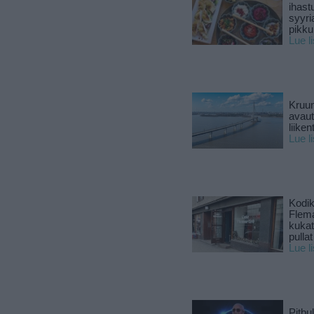
ihast
syyri
pikku
Lue l
Kruun
avaut
liike
Lue l
Kodik
Flema
kukat 
pullat
Lue l
Pitbul