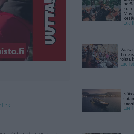
herä
kumm
Must
kesä
Lue l
Vaasan
ihmisi
toista 
Lue lis
u —
Näiss
sata
kesäll
 link
Lue l
ssa / share this event on: