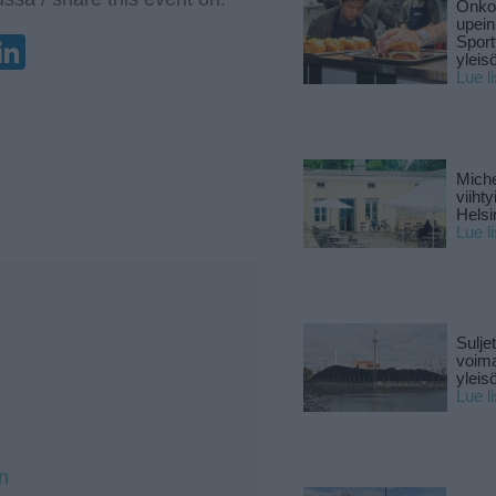
Onko 
upein
enger
elegram
LinkedIn
Sport
yleis
Lue l
Miche
viiht
Helsi
Lue l
Sulje
voima
yleisö
Lue l
n