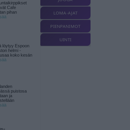
ntaikirppikset
ävät Cafe
tan pihan
LOMA-AJAT
isää
PIENPANIMOT
UINTI
ä löytyy Espoon
ston helmi -
musaa koko kesän
isää
landen
ässä puistosa
taan ja
istellään
isää
ttu