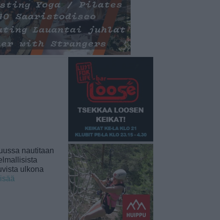
uussa nautitaan
lmallisista
uvista ulkona
lisää