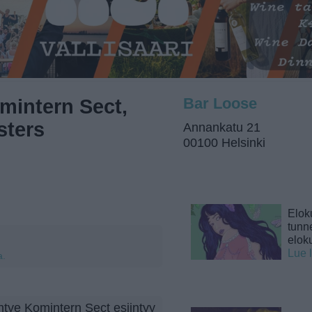
mintern Sect,
Bar Loose
sters
Annankatu 21
00100 Helsinki
Elok
tunne
elok
Lue 
a.
tye Komintern Sect esiintyy