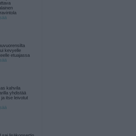
uttava
alainen
ravintola
isää
uvuorensilta
ui kevyelle
nteelle etuajassa
isää
as kahvila
rilla yhdistää
ja itse leivotut
isää
l sai lisäkonsertin