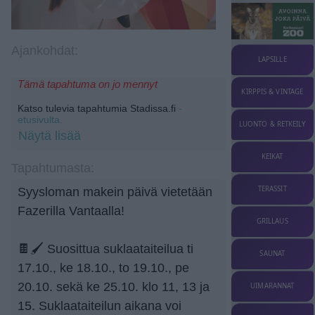
Ajankohdat:
LAPSILLE
Tämä tapahtuma on jo mennyt
KIRPPIS & VINTAGE
Katso tulevia tapahtumia Stadissa.fi
-
etusivulta.
LUONTO & RETKEILY
Näytä lisää
KEIKAT
Tapahtumasta:
TERASSIT
Syysloman makein päivä vietetään
Fazerilla Vantaalla!
GRILLAUS
🍫🖌️ Suosittua suklaataiteilua ti
SAUNAT
17.10., ke 18.10., to 19.10., pe
20.10. sekä ke 25.10. klo 11, 13 ja
UIMARANNAT
15. Suklaataiteilun aikana voi