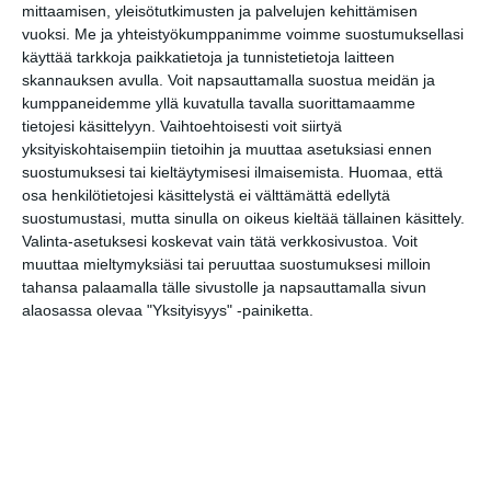
mittaamisen, yleisötutkimusten ja palvelujen kehittämisen
vuoksi.
Me ja yhteistyökumppanimme voimme suostumuksellasi
Kympillä Heurekaan torstai-
käyttää tarkkoja paikkatietoja ja tunnistetietoja laitteen
iltaisin
skannauksen avulla. Voit napsauttamalla suostua meidän ja
to 13.8.2026 klo 15:00
kumppaneidemme yllä kuvatulla tavalla suorittamaamme
tietojesi käsittelyyn. Vaihtoehtoisesti voit siirtyä
yksityiskohtaisempiin tietoihin ja muuttaa asetuksiasi ennen
Helsingin kaupungin
suostumuksesi tai kieltäytymisesi ilmaisemista.
Huomaa, että
matkailuneuvonnan pop-up
osa henkilötietojesi käsittelystä ei välttämättä edellytä
pe 14.8.2026 klo 11:00
suostumustasi, mutta sinulla on oikeus kieltää tällainen käsittely.
Valinta-asetuksesi koskevat vain tätä verkkosivustoa. Voit
Puutarhan parhaat palat -
muuttaa mieltymyksiäsi tai peruuttaa suostumuksesi milloin
opastus
tahansa palaamalla tälle sivustolle ja napsauttamalla sivun
la 15.8.2026 klo 11:30
alaosassa olevaa "Yksityisyys" -painiketta.
Lapinlahden Lähteen
puistokirppikset kesällä
2026
su 16.8.2026 klo 11:00
Katrinebergin