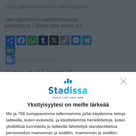
Tilaa tapahtumavinkit sähköpostiisi
Jaa tapahtuma valitsemassasi
palvelussa / share this event on:
Share
Facebook
WhatsApp
Tumblr
X
Copy
Messenger
Telegram
Link
LinkedIn
Google
(Translate page)
Translate
Katso myös nämä 🔥
Superterassi - Kasarmitorin
kesäterassi
Yksityisyytesi on meille tärkeää
ti 11.8.2026 klo 10:00
Me ja 766 kumppanimme tallennamme ja/tai käytämme tietoja
laitteella, kuten evästeitä, ja käsittelemme henkilötietoja, kuten
Unkarilaisen
yksilöllisiä tunnisteita ja laitteella lähetettyä standarditietoa
kansanperinteen viikko
personoidun mainonnan ja sisällön, mainonnan ja sisällön
ke 12.8.2026 klo 16:00