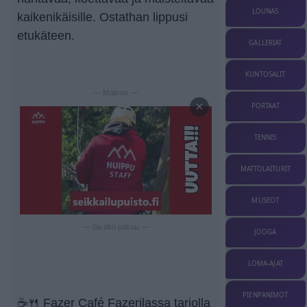
LOUNAS
kaikenikäisille. Ostathan lippusi
etukäteen.
GALLERIAT
KUNTOSALIT
— Mainos —
×
PORTAAT
TENNIS
MATTOLAITURIT
MUSEOT
— Sisältö jatkuu —
JOOGA
LOMA-AJAT
PIENPANIMOT
☕🍴 Fazer Café Fazerilassa tarjolla