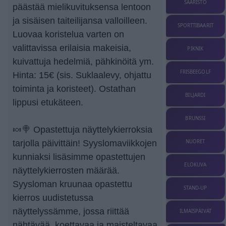
SAARISTO
päästää mielikuvituksensa lentoon
ja sisäisen taiteilijansa valloilleen.
SPORTTIBAARIT
Luovaa koristelua varten on
valittavissa erilaisia makeisia,
PIKNIK
kuivattuja hedelmiä, pähkinöitä ym.
FRISBEEGOLF
Hinta: 15€ (sis. Suklaalevy, ohjattu
toiminta ja koristeet). Ostathan
BILJARDI
lippusi etukäteen.
BRUNSSI
🍬🍭 Opastettuja näyttelykierroksia
tarjolla päivittäin! Syyslomaviikkojen
NUORET
kunniaksi lisäsimme opastettujen
ELOKUVA
näyttelykierrosten määrää.
Syysloman kruunaa opastettu
STAND-UP
kierros uudistetussa
näyttelyssämme, jossa riittää
ILMAISPÄIVÄT
nähtävää, koettavaa ja maisteltavaa