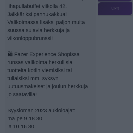
lihapullabuffet viikolla 42.
UINTI
Jälkkäriksi pannukakkua!
Valikoimassa lisäksi paljon muita
suussa sulavia herkkuja ja
viikonloppubrunssi!
🛍️ Fazer Experience Shopissa
runsas valikoima herkullisia
tuotteita kotiin viemisiksi tai
tuliaisiksi mm. syksyn
uutuusmakeiset ja joulun herkkuja
jo saatavilla!
Syysloman 2023 aukioloajat:
ma-pe 9-18.30
la 10-16.30