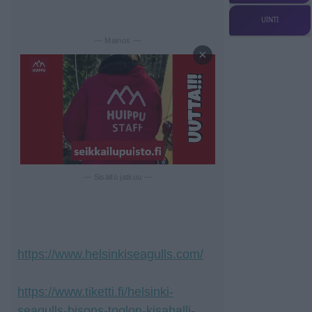
UINTI
— Mainos —
×
— Sisältö jatkuu —
https://www.helsinkiseagulls.com/
https://www.tiketti.fi/helsinki-
seagulls-bisons-toolon-kisahalli-