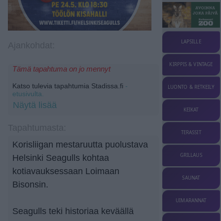
LAPSILLE
Ajankohdat:
KIRPPIS & VINTAGE
Tämä tapahtuma on jo mennyt
Katso tulevia tapahtumia Stadissa.fi
-
LUONTO & RETKEILY
etusivulta.
Näytä lisää
KEIKAT
Tapahtumasta:
TERASSIT
Korisliigan mestaruutta puolustava
GRILLAUS
Helsinki Seagulls kohtaa
kotiavauksessaan Loimaan
SAUNAT
Bisonsin.
UIMARANNAT
Seagulls teki historiaa keväällä