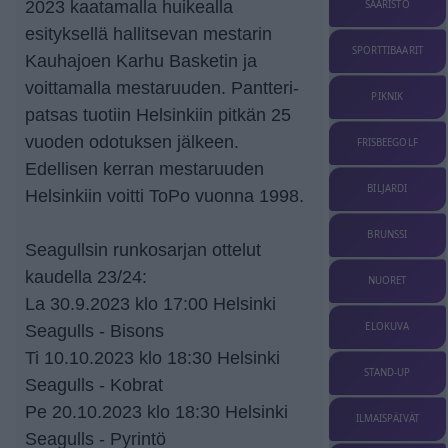
2023 kaatamalla huikealla
SAARISTO
esityksellä hallitsevan mestarin
SPORTTIBAARIT
Kauhajoen Karhu Basketin ja
voittamalla mestaruuden. Pantteri-
PIKNIK
patsas tuotiin Helsinkiin pitkän 25
vuoden odotuksen jälkeen.
FRISBEEGOLF
Edellisen kerran mestaruuden
BILJARDI
Helsinkiin voitti ToPo vuonna 1998.
BRUNSSI
Seagullsin runkosarjan ottelut
kaudella 23/24:
NUORET
La 30.9.2023 klo 17:00 Helsinki
ELOKUVA
Seagulls - Bisons
Ti 10.10.2023 klo 18:30 Helsinki
STAND-UP
Seagulls - Kobrat
Pe 20.10.2023 klo 18:30 Helsinki
ILMAISPÄIVÄT
Seagulls - Pyrintö