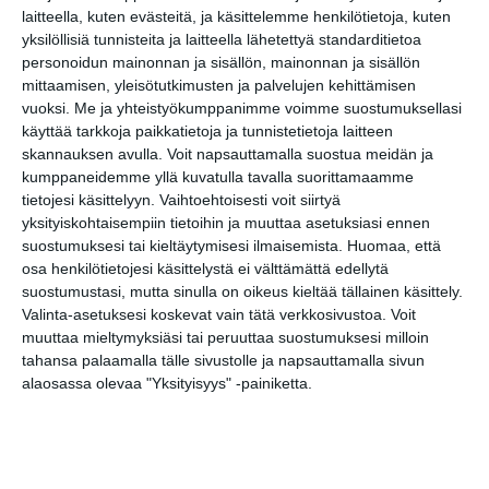
Link
LinkedIn
laitteella, kuten evästeitä, ja käsittelemme henkilötietoja, kuten
yksilöllisiä tunnisteita ja laitteella lähetettyä standarditietoa
Google
(Translate page)
personoidun mainonnan ja sisällön, mainonnan ja sisällön
Translate
mittaamisen, yleisötutkimusten ja palvelujen kehittämisen
vuoksi.
Me ja yhteistyökumppanimme voimme suostumuksellasi
käyttää tarkkoja paikkatietoja ja tunnistetietoja laitteen
skannauksen avulla. Voit napsauttamalla suostua meidän ja
kumppaneidemme yllä kuvatulla tavalla suorittamaamme
tietojesi käsittelyyn. Vaihtoehtoisesti voit siirtyä
yksityiskohtaisempiin tietoihin ja muuttaa asetuksiasi ennen
Elokuussa nautitaan
suostumuksesi tai kieltäytymisesi ilmaisemista.
Huomaa, että
tunnelmallisista
osa henkilötietojesi käsittelystä ei välttämättä edellytä
elokuvista ulkona
suostumustasi, mutta sinulla on oikeus kieltää tällainen käsittely.
Lue lisää
Valinta-asetuksesi koskevat vain tätä verkkosivustoa. Voit
muuttaa mieltymyksiäsi tai peruuttaa suostumuksesi milloin
tahansa palaamalla tälle sivustolle ja napsauttamalla sivun
alaosassa olevaa "Yksityisyys" -painiketta.
Bassot jyrisevät Koffin
puistossa Taiteiden
yönä
Lue lisää