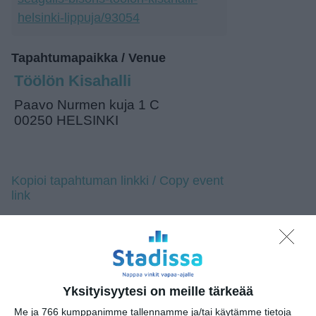
helsinki-lippuja/93054
Tapahtumapaikka / Venue
Töölön Kisahalli
Paavo Nurmen kuja 1 C
00250 HELSINKI
Kopioi tapahtuman linkki / Copy event
link
Tilaa tapahtumavinkit sähköpostiisi
Jaa tapahtuma valitsemassasi
palvelussa / share this event on:
Yksityisyytesi on meille tärkeää
Share
Facebook
WhatsApp
Tumblr
X
Copy
Messenger
Telegram
Me ja 766 kumppanimme tallennamme ja/tai käytämme tietoja