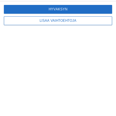
HYVÄKSYN
LISÄÄ VAIHTOEHTOJA
Suosittu esitys tekee
joukkuevoimistelun
kääntöpuolia näkyväksi
Lue lisää
Yrjönkadun uimahalli
avautui pitkän
odotuksen jälkeen
Lue lisää
Tämä lavarunous-ilta on
tiettävästi ainoa
laatuaan koko
maailmassa
Lue lisää