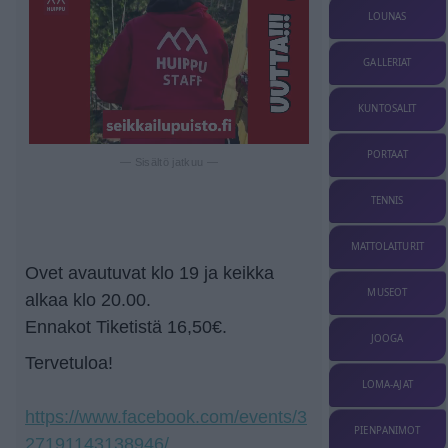
LOUNAS
GALLERIAT
KUNTOSALIT
PORTAAT
— Sisältö jatkuu —
TENNIS
MATTOLAITURIT
Ovet avautuvat klo 19 ja keikka
MUSEOT
alkaa klo 20.00.
Ennakot Tiketistä 16,50€.
JOOGA
Tervetuloa!
LOMA-AJAT
https://www.facebook.com/events/3
PIENPANIMOT
27191143138946/