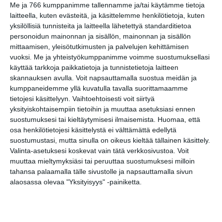
Me ja 766 kumppanimme tallennamme ja/tai käytämme tietoja
laitteella, kuten evästeitä, ja käsittelemme henkilötietoja, kuten
Nauravan Sohvin kesäklubit
yksilöllisiä tunnisteita ja laitteella lähetettyä standarditietoa
su 16.8.2026 klo 18:00
personoidun mainonnan ja sisällön, mainonnan ja sisällön
mittaamisen, yleisötutkimusten ja palvelujen kehittämisen
vuoksi.
Me ja yhteistyökumppanimme voimme suostumuksellasi
käyttää tarkkoja paikkatietoja ja tunnistetietoja laitteen
skannauksen avulla. Voit napsauttamalla suostua meidän ja
kumppaneidemme yllä kuvatulla tavalla suorittamaamme
tietojesi käsittelyyn. Vaihtoehtoisesti voit siirtyä
yksityiskohtaisempiin tietoihin ja muuttaa asetuksiasi ennen
suostumuksesi tai kieltäytymisesi ilmaisemista.
Huomaa, että
osa henkilötietojesi käsittelystä ei välttämättä edellytä
Elokuussa nautitaan
suostumustasi, mutta sinulla on oikeus kieltää tällainen käsittely.
tunnelmallisista
Valinta-asetuksesi koskevat vain tätä verkkosivustoa. Voit
elokuvista ulkona
muuttaa mieltymyksiäsi tai peruuttaa suostumuksesi milloin
Lue lisää
tahansa palaamalla tälle sivustolle ja napsauttamalla sivun
alaosassa olevaa "Yksityisyys" -painiketta.
Bassot jyrisevät Koffin
puistossa Taiteiden