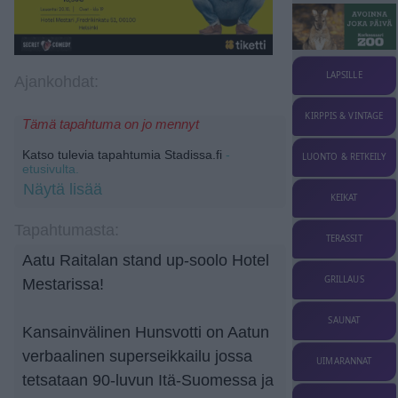
LAPSILLE
Ajankohdat:
KIRPPIS & VINTAGE
Tämä tapahtuma on jo mennyt
Katso tulevia tapahtumia Stadissa.fi
-
LUONTO & RETKEILY
etusivulta.
Näytä lisää
KEIKAT
Tapahtumasta:
TERASSIT
Aatu Raitalan stand up-soolo Hotel
GRILLAUS
Mestarissa!
SAUNAT
Kansainvälinen Hunsvotti on Aatun
verbaalinen superseikkailu jossa
UIMARANNAT
tetsataan 90-luvun Itä-Suomessa ja