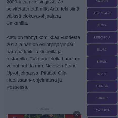
2000-luvun Helsingissä. Ja
SAARISTO
selvitetään että mitä Aatu teki siinä
SPORTTIBAARIT
välissä elokuva-ohjaajana
Balkanilla.
PIKNIK
Aatu on tehnyt komiikkaa vuodesta
FRISBEEGOLF
2012 ja hän on esiintynyt ympäri
BILJARDI
härmää kaikilla klubeilla ja
festareilla. TV:n puolelella hänet on
BRUNSSI
voinut nähdä mm. Nelosen Stand
Up-ohjelmassa, Pitääkö Olla
NUORET
Huolissaan- ohjelmassa ja
ELOKUVA
Possessa.
STAND-UP
— Mainos —
ILMAISPÄIVÄT
×