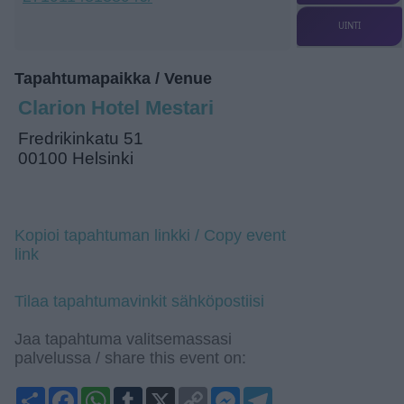
UINTI
Tapahtumapaikka / Venue
Clarion Hotel Mestari
Fredrikinkatu 51
00100 Helsinki
Kopioi tapahtuman linkki / Copy event
link
Tilaa tapahtumavinkit sähköpostiisi
Jaa tapahtuma valitsemassasi
palvelussa / share this event on:
Share
Facebook
WhatsApp
Tumblr
X
Copy
Messenger
Telegram