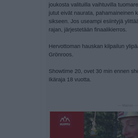
joukosta valituilla vaihtuvilla tuomar
jutut eivät naurata, pahamaineinen ko
sikseen. Jos useampi esiintyjä ylitt
rajan, järjestetään finaalikierros.
Hervottoman hauskan kilpailun ylipää
Grönroos.
Showtime 20, ovet 30 min ennen sh
Ikäraja 18 vuotta.
— Mainos 