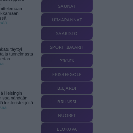
ä
SAUNAT
ittelemaan
ikkamaan
ssä
UIMARANNAT
isää
SAARISTO
SPORTTIBAARIT
katu täyttyi
stä ja tunnelmasta
kertaa
PIKNIK
ää
FRISBEEGOLF
BILJARDI
ä Helsingin
missa nähdään
BRUNSSI
ä loistoristeilijöitä
isää
NUORET
ELOKUVA