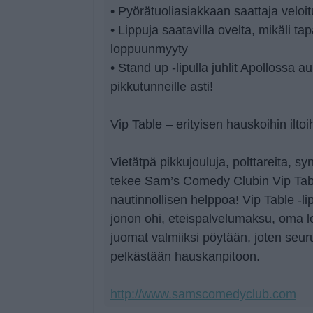
• Pyörätuoliasiakkaan saattaja veloi
• Lippuja saatavilla ovelta, mikäli 
loppuunmyyty
• Stand up -lipulla juhlit Apollossa a
pikkutunneille asti!
Vip Table – erityisen hauskoihin iltoi
Vietätpä pikkujouluja, polttareita, syn
tekee Sam’s Comedy Clubin Vip Table
nautinnollisen helppoa! Vip Table -l
jonon ohi, eteispalvelumaksu, oma lo
juomat valmiiksi pöytään, joten seuru
pelkästään hauskanpitoon.
http://www.samscomedyclub.com