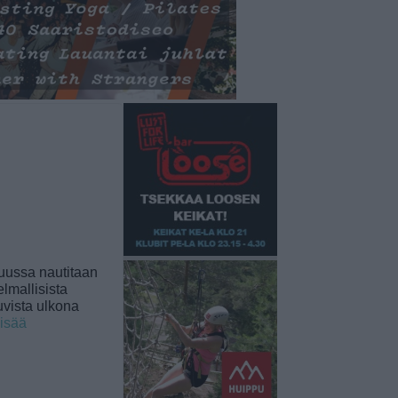
uussa nautitaan
lmallisista
uvista ulkona
lisää