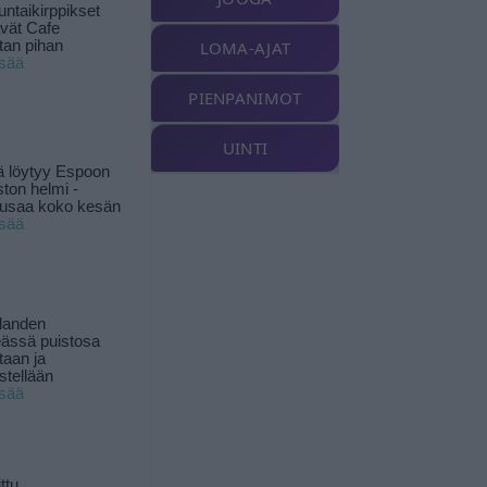
ntaikirppikset
ävät Cafe
tan pihan
LOMA-AJAT
isää
PIENPANIMOT
UINTI
ä löytyy Espoon
ston helmi -
musaa koko kesän
isää
landen
ässä puistosa
taan ja
istellään
isää
ttu