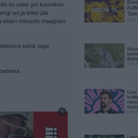
Basso
eilla on valta: jos koomikon
Koff
ngi soi ja leikki jää
Tait
Lue 
ää viiden minuutin maagisen
llikkönä toimii Jape
Kisso
tunn
iltoihi
Lue l
owtimea.
Uusi 
kutitt
naur
—
keski
×
Lue l
Lapu