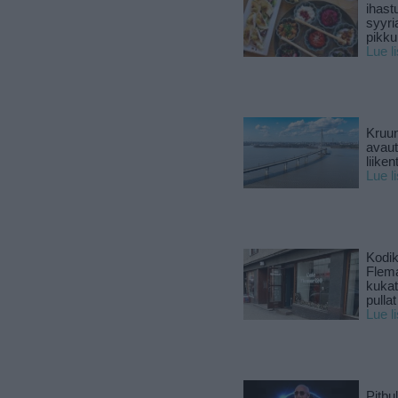
ihast
syyri
pikku
Lue l
Kruun
avaut
liike
Lue l
Kodik
Flema
kukat 
pullat
Lue l
Pitbul