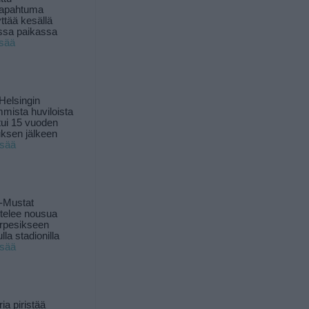
tapahtuma
yttää kesällä
ssa paikassa
isää
Helsingin
mista huviloista
ui 15 vuoden
ksen jälkeen
isää
-Mustat
ttelee nousua
rpesikseen
lla stadionilla
isää
ia piristää