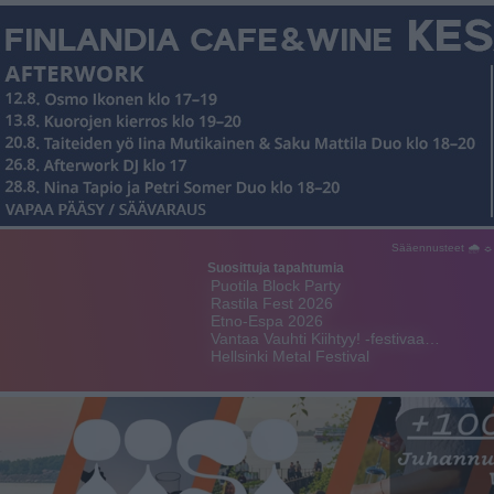
Sääennusteet 🌧 ☼
Suosittuja tapahtumia
Puotila Block Party
Rastila Fest 2026
Etno-Espa 2026
Vantaa Vauhti Kiihtyy! -festivaa…
Hellsinki Metal Festival