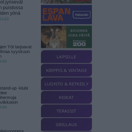
t jyrisevät
in puistossa
eiden yönä
lisää
jen Yöt tarjoavat
elmaa syyskuun
LAPSILLE
n
isää
KIRPPIS & VINTAGE
LUONTO & RETKEILY
stand-up -klubi
elee
KEIKAT
uhermoja
viikkoisin
isää
TERASSIT
GRILLAUS
alaisooppera