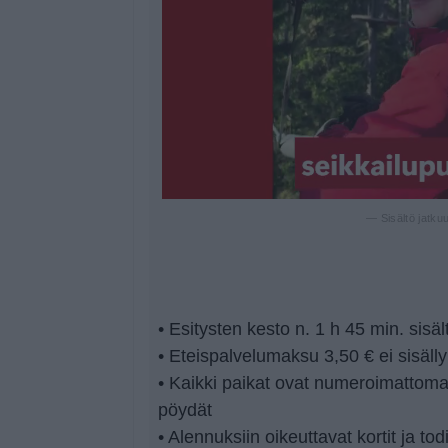
— Sisältö jatku
• Esitysten kesto n. 1 h 45 min. sisäl
• Eteispalvelumaksu 3,50 € ei sisäll
• Kaikki paikat ovat numeroimattomat
pöydät
• Alennuksiin oikeuttavat kortit ja to