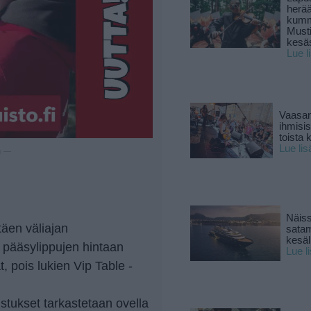
herä
kumm
Must
kesä
Lue l
Vaasan
ihmisi
toista 
Lue lis
u —
Näiss
täen väliajan
sata
kesäll
y pääsylippujen hintaan
Lue l
, pois lukien Vip Table -
distukset tarkastetaan ovella