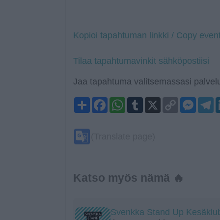
Kopioi tapahtuman linkki / Copy event
Tilaa tapahtumavinkit sähköpostiisi
Jaa tapahtuma valitsemassasi palvelu
Share
Facebook
WhatsApp
Tumblr
X
Copy
Mess
T
Link
Google
(Translate page)
Translate
Katso myös nämä 🔥
Svenkka Stand Up Kesäklu