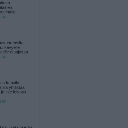
uttava
alainen
ravintola
isää
uvuorensilta
ui kevyelle
nteelle etuajassa
isää
as kahvila
rilla yhdistää
ja itse leivotut
isää
l sai lisäkonsertin