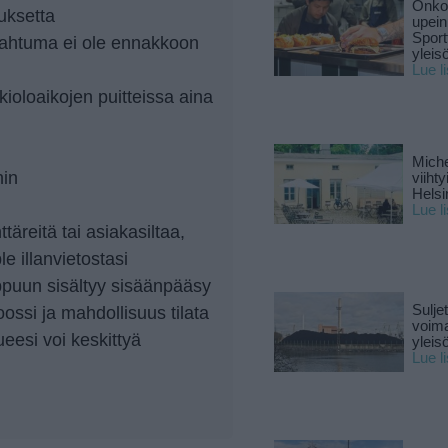
Onko 
tuksetta
upein
Sport
tapahtuma ei ole ennakkoon
yleis
Lue l
ukioloaikojen puitteissa aina
Miche
hin
viiht
Helsi
Lue l
ttäreitä tai asiakasiltaa,
 illanvietostasi
ippuun sisältyy sisäänpääsy
Sulje
ossi ja mahdollisuus tilata
voima
eesi voi keskittyä
yleisö
Lue l