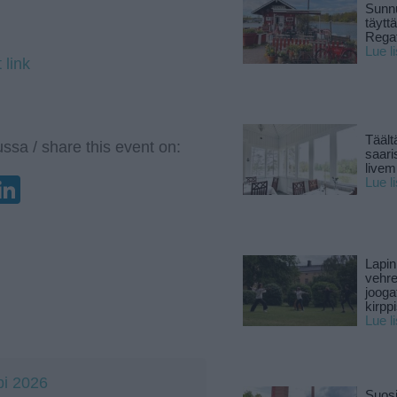
Sunnu
täytt
Rega
Lue l
 link
Täält
ssa / share this event on:
saari
live
enger
elegram
LinkedIn
Lue l
Lapin
vehre
jooga
kirpp
Lue l
bi 2026
Suosi