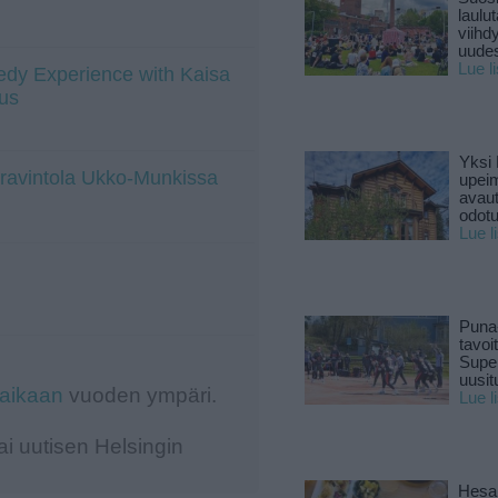
laulu
viihd
uude
Lue l
dy Experience with Kaisa
us
Yksi 
a ravintola Ukko-Munkissa
upeim
avaut
odotu
Lue l
Puna
tavoi
Supe
uusitu
-aikaan
vuoden ympäri.
Lue l
i uutisen Helsingin
Hesar