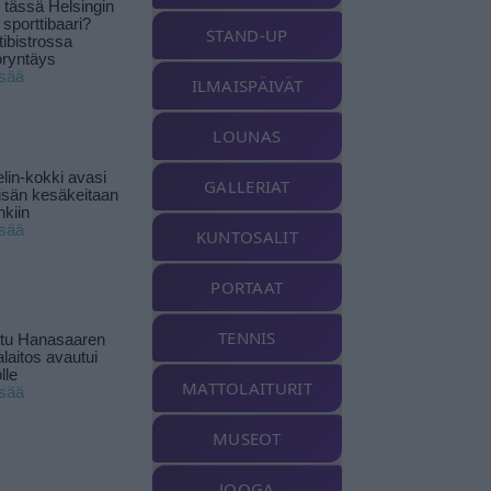
tässä Helsingin
 sporttibaari?
STAND-UP
tibistrossa
öryntäys
isää
ILMAISPÄIVÄT
LOUNAS
lin-kokki avasi
GALLERIAT
yisän kesäkeitaan
nkiin
isää
KUNTOSALIT
PORTAAT
TENNIS
ttu Hanasaaren
laitos avautui
lle
MATTOLAITURIT
isää
MUSEOT
JOOGA